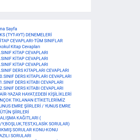
na Sayfa
KS (TYT-AYT) DENEMELERİ
İTAP CEVAPLARI-TÜM SINIFLAR
lkokul Kitap Cevapları
.SINIF KİTAP CEVAPLARI
.SINIF KİTAP CEVAPLARI
.SINIF KİTAP CEVAPLARI
.SINIF DERS KİTAPLARI CEVAPLARI
0.SINIF DERS KİTAPLARI CEVAPLARI
1.SINIF DERS KİTABI CEVAPLARI
2.SINIF DERS KİTABI CEVAPLARI
AİR-YAZAR HAYAT,EDEBİ KİŞİLİKLERİ
NÇOK TIKLANAN ETİKETLERİMİZ
UNUS EMRE ŞİİRLERİ / YUNUS EMRE
ÜTÜN ŞİİRLERİ
ALIŞMA KAĞITLARI (
/Y,BOŞLUK,TEST,KLASİK SORULAR)
IKMIŞ SORULAR KONU-KONU
AZILI SORULARI