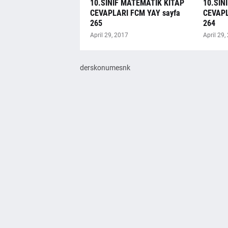
10.SINIF MATEMATİK KİTAP
10.SIN
CEVAPLARI FCM YAY sayfa
CEVAPL
265
264
April 29, 2017
April 29,
derskonumesnk