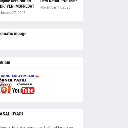
ugüne Ders Notları
Ders Notları PDF indir
DF/ YENİ MÜFREDAT
November 17, 2025
ebruary 27, 2026
dmatic inpage
eklam
ASAL UYARI
itemiz, hukuka, yasalara, telif haklarına ve