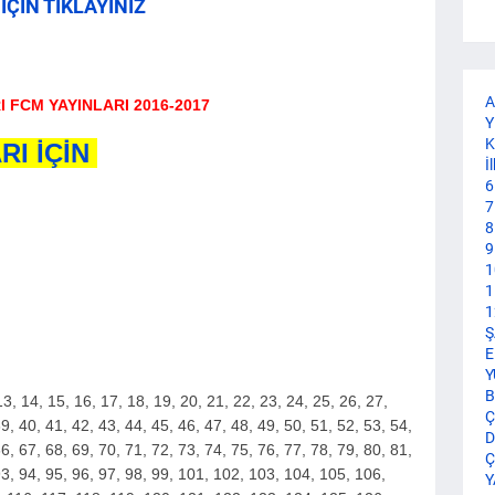
İÇİN TIKLAYINIZ
A
I FCM YAYINLARI 2016-2017
Y
K
RI İÇİN
İ
6
7
8
9
1
1
1
Ş
E
Y
B
, 13, 14, 15, 16, 17, 18, 19, 20, 21, 22, 23, 24, 25, 26, 27,
Ç
9, 40, 41, 42, 43, 44, 45, 46, 47, 48, 49, 50, 51, 52, 53, 54,
D
6, 67, 68, 69, 70, 71, 72, 73, 74, 75, 76, 77, 78, 79, 80, 81,
Ç
93, 94, 95, 96, 97, 98, 99, 101, 102, 103, 104, 105, 106,
Y