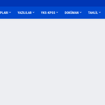
APLARI
YAZILILAR
YKS-KPSS
DOKÜMAN
TAHLİL