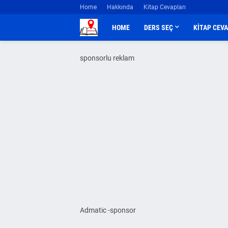
Home
Hakkında
Kitap Cevapları
HOME
DERS SEÇ
KİTAP CEV
sponsorlu reklam
Admatic -sponsor