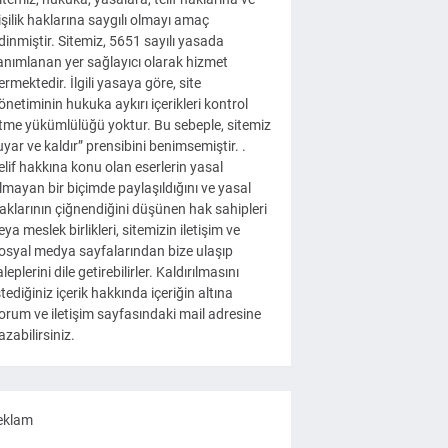
işilik haklarına saygılı olmayı amaç
dinmiştir. Sitemiz, 5651 sayılı yasada
anımlanan yer sağlayıcı olarak hizmet
ermektedir. İlgili yasaya göre, site
önetiminin hukuka aykırı içerikleri kontrol
tme yükümlülüğü yoktur. Bu sebeple, sitemiz
uyar ve kaldır” prensibini benimsemiştir. .
elif hakkına konu olan eserlerin yasal
lmayan bir biçimde paylaşıldığını ve yasal
aklarının çiğnendiğini düşünen hak sahipleri
eya meslek birlikleri, sitemizin iletişim ve
osyal medya sayfalarından bize ulaşıp
aleplerini dile getirebilirler. Kaldırılmasını
stediğiniz içerik hakkında içeriğin altına
orum ve iletişim sayfasındaki mail adresine
azabilirsiniz.
eklam