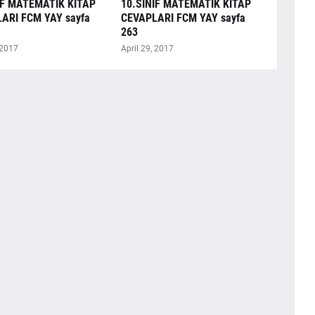
IF MATEMATİK KİTAP
10.SINIF MATEMATİK KİTAP
ARI FCM YAY sayfa
CEVAPLARI FCM YAY sayfa
263
 2017
April 29, 2017