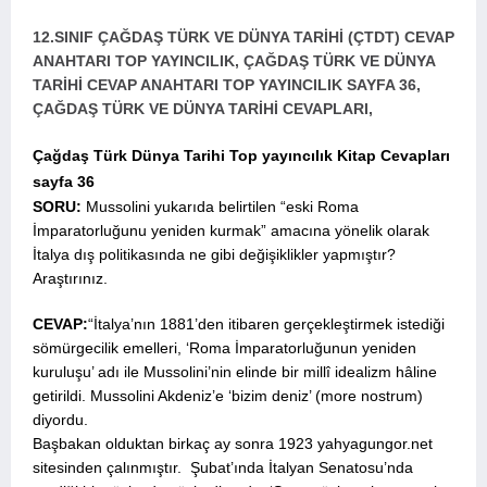
12.SINIF ÇAĞDAŞ TÜRK VE DÜNYA TARİHİ (ÇTDT) CEVAP
ANAHTARI TOP YAYINCILIK, ÇAĞDAŞ TÜRK VE DÜNYA
TARİHİ CEVAP ANAHTARI TOP YAYINCILIK SAYFA 36,
ÇAĞDAŞ TÜRK VE DÜNYA TARİHİ CEVAPLARI,
Çağdaş Türk Dünya Tarihi Top yayıncılık Kitap Cevapları
sayfa 36
SORU:
Mussolini yukarıda belirtilen “eski Roma
İmparatorluğunu yeniden kurmak” amacına yönelik olarak
İtalya dış politikasında ne gibi değişiklikler yapmıştır?
Araştırınız.
CEVAP:
“İtalya’nın 1881’den itibaren gerçekleştirmek istediği
sömürgecilik emelleri, ‘Roma İmparatorluğunun yeniden
kuruluşu’ adı ile Mussolini’nin elinde bir millî idealizm hâline
getirildi. Mussolini Akdeniz’e ‘bizim deniz’ (more nostrum)
diyordu.
Başbakan olduktan birkaç ay sonra 1923 yahyagungor.net
sitesinden çalınmıştır. Şubat’ında İtalyan Senatosu’nda