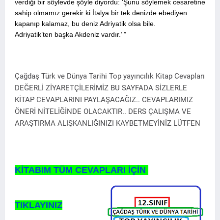
verdiği bir söylevde şöyle diyordu: ‘Şunu söylemek cesaretine
sahip olmamız gerekir ki İtalya bir tek denizde ebediyen
kapanıp kalamaz, bu deniz Adriyatik olsa bile.
Adriyatik’ten başka Akdeniz vardır.’ ”
Çağdaş Türk ve Dünya Tarihi Top yayıncılık Kitap Cevapları
DEĞERLİ ZİYARETÇİLERİMİZ BU SAYFADA SİZLERLE
KİTAP CEVAPLARINI PAYLAŞACAĞIZ.. CEVAPLARIMIZ
ÖNERİ NİTELİĞİNDE OLACAKTIR.. DERS ÇALIŞMA VE
ARAŞTIRMA ALIŞKANLIĞINIZI KAYBETMEYİNİZ LÜTFEN
KİTABIM TÜM CEVAPLARI İÇİN
TIKLAYINIZ