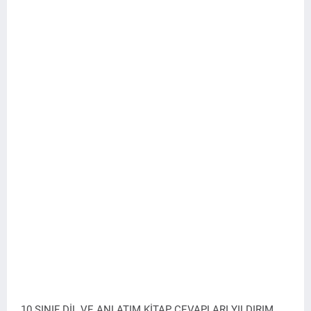
10.SINIF DİL VE ANLATIM KİTAP CEVAPLARI YILDIRIM