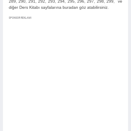
289, 290, 291, 292, 293, 294, 295, 296, 297, 298, 299,
ve
diğer Ders Kitabı sayfalarına buradan göz atabilirsiniz.
SPONSOR REKLAMI