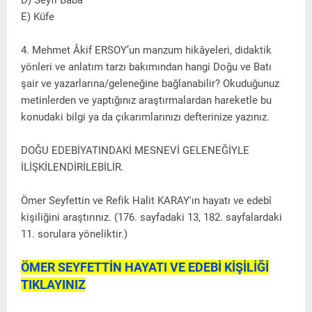
D) Seyfi Baba
E) Küfe
4. Mehmet Âkif ERSOY’un manzum hikâyeleri, didaktik
yönleri ve anlatım tarzı bakımın­dan hangi Doğu ve Batı
şair ve yazarlarına/geleneğine bağlanabilir? Okuduğunuz
metinlerden ve yaptığınız araştırmalardan hareketle bu
konudaki bilgi ya da çıkarım­larınızı defterinize yazınız.
DOĞU EDEBİYATINDAKİ MESNEVİ GELENEĞİYLE
İLİŞKİLENDİRİLEBİLİR.
Ömer Seyfettin ve Refik Halit KARAY'ın hayatı ve edebî
kişiliğini araştırınız. (176. sayfadaki 13, 182. sayfalardaki
11. sorulara yöneliktir.)
ÖMER SEYFETTİN HAYATI VE EDEBİ KİŞİLİĞİ
TIKLAYINIZ