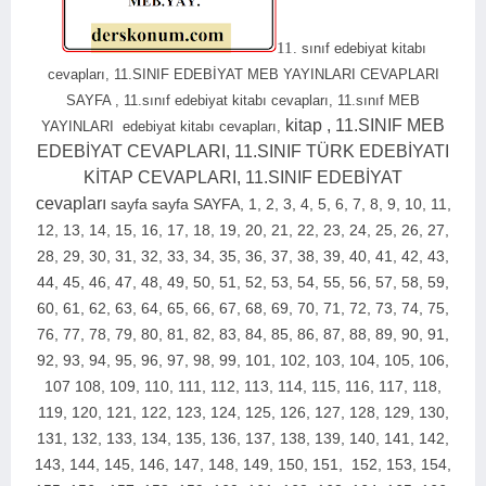
11
. sınıf edebiyat kitabı
cevapları, 11.SINIF EDEBİYAT MEB YAYINLARI CEVAPLARI
SAYFA , 11.sınıf edebiyat kitabı cevapları, 11.sınıf MEB
kitap , 11.SINIF MEB
YAYINLARI edebiyat kitabı cevapları,
EDEBİYAT CEVAPLARI, 11.SINIF TÜRK EDEBİYATI
KİTAP CEVAPLARI, 11.SINIF EDEBİYAT
cevapları
sayfa
sayfa
SAYFA,
1, 2, 3, 4, 5, 6, 7, 8, 9, 10, 11,
12, 13, 14, 15, 16, 17, 18, 19, 20, 21, 22, 23, 24, 25, 26, 27,
28, 29, 30, 31, 32, 33, 34, 35, 36, 37, 38, 39, 40, 41, 42, 43,
44, 45, 46, 47, 48, 49, 50, 51, 52, 53, 54, 55, 56, 57, 58, 59,
60, 61, 62, 63, 64, 65, 66, 67, 68, 69, 70, 71, 72, 73, 74, 75,
76, 77, 78, 79, 80, 81, 82, 83, 84, 85, 86, 87, 88, 89, 90, 91,
92, 93, 94, 95, 96, 97, 98, 99, 101, 102, 103, 104, 105, 106,
107 108, 109, 110, 111, 112, 113, 114, 115, 116, 117, 118,
119, 120, 121, 122, 123, 124, 125, 126, 127, 128, 129, 130,
131, 132, 133, 134, 135, 136, 137, 138, 139, 140, 141, 142,
143, 144, 145, 146, 147, 148, 149, 150, 151, 152, 153, 154,