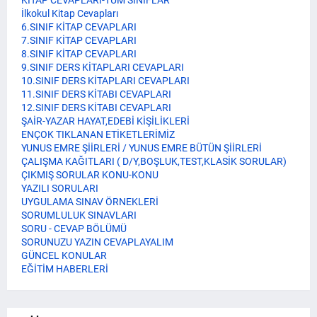
KİTAP CEVAPLARI-TÜM SINIFLAR
İlkokul Kitap Cevapları
6.SINIF KİTAP CEVAPLARI
7.SINIF KİTAP CEVAPLARI
8.SINIF KİTAP CEVAPLARI
9.SINIF DERS KİTAPLARI CEVAPLARI
10.SINIF DERS KİTAPLARI CEVAPLARI
11.SINIF DERS KİTABI CEVAPLARI
12.SINIF DERS KİTABI CEVAPLARI
ŞAİR-YAZAR HAYAT,EDEBİ KİŞİLİKLERİ
ENÇOK TIKLANAN ETİKETLERİMİZ
YUNUS EMRE ŞİİRLERİ / YUNUS EMRE BÜTÜN ŞİİRLERİ
ÇALIŞMA KAĞITLARI ( D/Y,BOŞLUK,TEST,KLASİK SORULAR)
ÇIKMIŞ SORULAR KONU-KONU
YAZILI SORULARI
UYGULAMA SINAV ÖRNEKLERİ
SORUMLULUK SINAVLARI
SORU - CEVAP BÖLÜMÜ
SORUNUZU YAZIN CEVAPLAYALIM
GÜNCEL KONULAR
EĞİTİM HABERLERİ