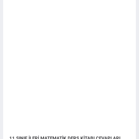
11.SINIF İLERİ MATEMATİK DERS KİTABI CEVAPLARI