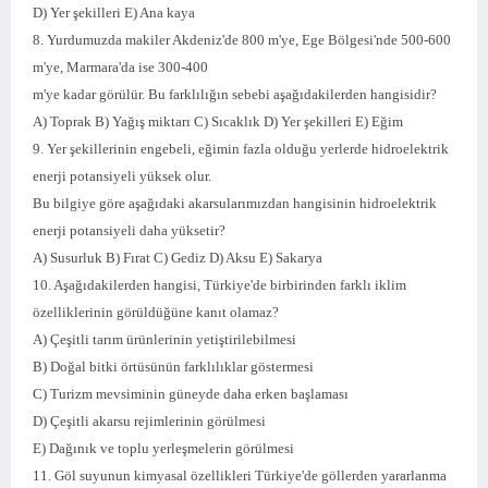
D) Yer şekilleri E) Ana kaya
8. Yurdumuzda makiler Akdeniz'de 800 m'ye, Ege Bölgesi'nde 500-600
m'ye, Marmara'da ise 300-400
m'ye kadar görülür. Bu farklılığın sebebi aşağıdakilerden hangisidir?
A) Toprak B) Yağış miktarı C) Sıcaklık D) Yer şekilleri E) Eğim
9. Yer şekillerinin engebeli, eğimin fazla olduğu yerlerde hidroelektrik
enerji potansiyeli yüksek olur.
Bu bilgiye göre aşağıdaki akarsularımızdan hangisinin hidroelektrik
enerji potansiyeli daha yüksetir?
A) Susurluk B) Fırat C) Gediz D) Aksu E) Sakarya
10. Aşağıdakilerden hangisi, Türkiye'de birbirinden farklı iklim
özelliklerinin görüldüğüne kanıt olamaz?
A) Çeşitli tarım ürünlerinin yetiştirilebilmesi
B) Doğal bitki örtüsünün farklılıklar göstermesi
C) Turizm mevsiminin güneyde daha erken başlaması
D) Çeşitli akarsu rejimlerinin görülmesi
E) Dağınık ve toplu yerleşmelerin görülmesi
11. Göl suyunun kimyasal özellikleri Türkiye'de göllerden yararlanma