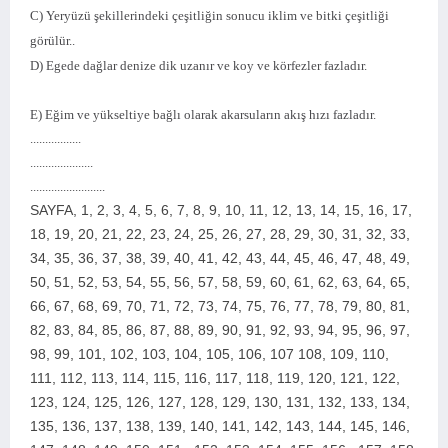
C) Yeryüzü şekillerindeki çeşitliğin sonucu iklim ve bitki çeşitliği
görülür..
D) Egede dağlar denize dik uzanır ve koy ve körfezler fazladır.
E) Eğim ve yükseltiye bağlı olarak akarsuların akış hızı fazladır.
.................
.....................
.........................
SAYFA,
1, 2, 3, 4, 5, 6, 7, 8, 9, 10, 11, 12, 13, 14, 15, 16, 17,
18, 19, 20, 21, 22, 23, 24, 25, 26, 27, 28, 29, 30, 31, 32, 33,
34, 35, 36, 37, 38, 39, 40, 41, 42, 43, 44, 45, 46, 47, 48, 49,
50, 51, 52, 53, 54, 55, 56, 57, 58, 59, 60, 61, 62, 63, 64, 65,
66, 67, 68, 69, 70, 71, 72, 73, 74, 75, 76, 77, 78, 79, 80, 81,
82, 83, 84, 85, 86, 87, 88, 89, 90, 91, 92, 93, 94, 95, 96, 97,
98, 99, 101, 102, 103, 104, 105, 106, 107 108, 109, 110,
111, 112, 113, 114, 115, 116, 117, 118, 119, 120, 121, 122,
123, 124, 125, 126, 127, 128, 129, 130, 131, 132, 133, 134,
135, 136, 137, 138, 139, 140, 141, 142, 143, 144, 145, 146,