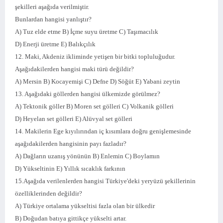
şekilleri aşağıda verilmiştir.
Bunlardan hangisi yanlıştır?
A) Tuz elde etme B) İçme suyu üretme C) Taşımacılık
D) Enerji üretme E) Balıkçılık
12. Maki, Akdeniz ikliminde yetişen bir bitki topluluğudur.
Aşağıdakilerden hangisi maki türü değildir?
A) Mersin B) Kocayemişi C) Defne D) Söğüt E) Yabani zeytin
13. Aşağıdaki göllerden hangisi ülkemizde görülmez?
A) Tektonik göller B) Moren set gölleri C) Volkanik gölleri
D) Heyelan set gölleri E) Alüvyal set gölleri
14. Makilerin Ege kıyılırından iç kısımlara doğru genişlemesinde
aşağıdakilerden hangisinin payı fazladır?
A) Dağların uzanış yönünün B) Enlemin C) Boylamın
D) Yükseltinin E) Yıllık sıcaklık farkının
15.Aşağıda verilenlerden hangisi Türkiye'deki yeryüzü şekillerinin
özelliklerinden değildir?
A) Türkiye ortalama yükseltisi fazla olan bir ülkedir
B) Doğudan batıya gittikçe yükselti artar.