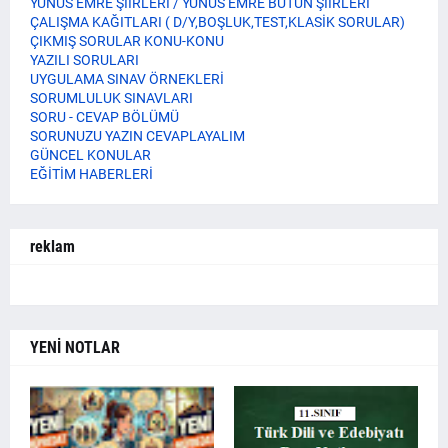
YUNUS EMRE ŞİİRLERİ / YUNUS EMRE BÜTÜN ŞİİRLERİ
ÇALIŞMA KAĞITLARI ( D/Y,BOŞLUK,TEST,KLASİK SORULAR)
ÇIKMIŞ SORULAR KONU-KONU
YAZILI SORULARI
UYGULAMA SINAV ÖRNEKLERİ
SORUMLULUK SINAVLARI
SORU - CEVAP BÖLÜMÜ
SORUNUZU YAZIN CEVAPLAYALIM
GÜNCEL KONULAR
EĞİTİM HABERLERİ
reklam
YENİ NOTLAR