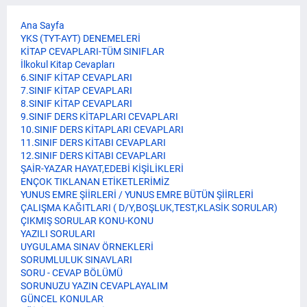
Ana Sayfa
YKS (TYT-AYT) DENEMELERİ
KİTAP CEVAPLARI-TÜM SINIFLAR
İlkokul Kitap Cevapları
6.SINIF KİTAP CEVAPLARI
7.SINIF KİTAP CEVAPLARI
8.SINIF KİTAP CEVAPLARI
9.SINIF DERS KİTAPLARI CEVAPLARI
10.SINIF DERS KİTAPLARI CEVAPLARI
11.SINIF DERS KİTABI CEVAPLARI
12.SINIF DERS KİTABI CEVAPLARI
ŞAİR-YAZAR HAYAT,EDEBİ KİŞİLİKLERİ
ENÇOK TIKLANAN ETİKETLERİMİZ
YUNUS EMRE ŞİİRLERİ / YUNUS EMRE BÜTÜN ŞİİRLERİ
ÇALIŞMA KAĞITLARI ( D/Y,BOŞLUK,TEST,KLASİK SORULAR)
ÇIKMIŞ SORULAR KONU-KONU
YAZILI SORULARI
UYGULAMA SINAV ÖRNEKLERİ
SORUMLULUK SINAVLARI
SORU - CEVAP BÖLÜMÜ
SORUNUZU YAZIN CEVAPLAYALIM
GÜNCEL KONULAR