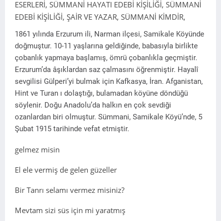
ESERLERİ, SÜMMANİ HAYATI EDEBİ KİŞİLİĞİ, SÜMMANİ
EDEBİ KİŞİLİĞİ, ŞAİR VE YAZAR, SÜMMANİ KİMDİR,
1861 yılında Erzurum ili, Narman ilçesi, Samikale Köyünde
doğmuştur. 10-11 yaşlarına geldiğinde, babasıyla birlikte
çobanlık yapmaya başlamış, ömrü çobanlıkla geçmiştir.
Erzurum’da âşıklardan saz çalmasını öğrenmiştir. Hayalî
sevgilisi Gülperi’yi bulmak için Kafkasya, İran. Afganistan,
Hint ve Turan ı dolaştığı, bulamadan köyüne döndüğü
söylenir. Doğu Anadolu’da halkın en çok sevdiği
ozanlardan biri olmuştur. Sümmani, Samikale Köyü’nde, 5
Şubat 1915 tarihinde vefat etmiştir.
gelmez misin
El ele vermiş de gelen güzeller
Bir Tanrı selamı vermez misiniz?
Mevtam sizi süs için mi yaratmış