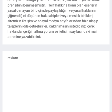
etme yükümlülüğü yoktur. Bu sebeple, sitemiz “uyar ve kaldır”
prensibini benimsemiştir. . Telif hakkına konu olan eserlerin
yasal olmayan bir biçimde paylaşıldığını ve yasal haklarının
çiğnendiğini düşünen hak sahipleri veya meslek birlikleri,
sitemizin iletişim ve sosyal medya sayfalarından bize ulaşıp
taleplerini dile getirebilirler. Kaldırılmasını istediğiniz içerik
hakkında içeriğin altına yorum ve iletişim sayfasındaki mail
adresine yazabilirsiniz.
reklam