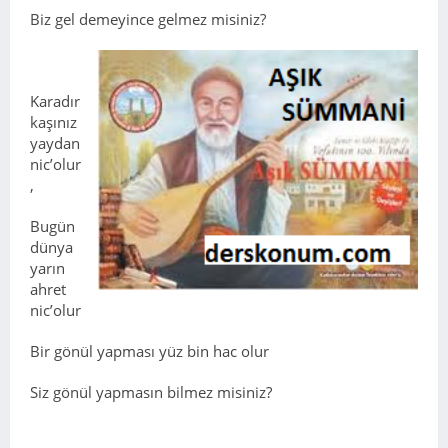
Biz gel demeyince gelmez misiniz?
Karadır
kaşınız
yaydan
nic’olur
,
Bugün
dünya
yarın
ahret
nic’olur
Bir gönül yapması yüz bin hac olur
Siz gönül yapmasın bilmez misiniz?