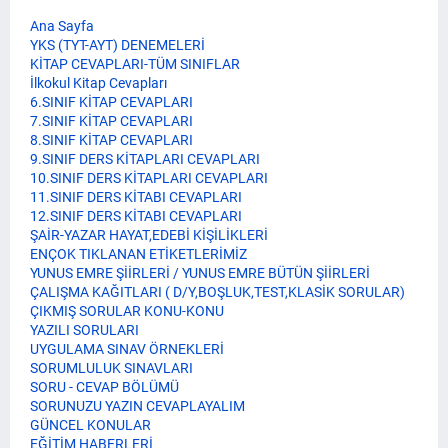
Ana Sayfa
YKS (TYT-AYT) DENEMELERİ
KİTAP CEVAPLARI-TÜM SINIFLAR
İlkokul Kitap Cevapları
6.SINIF KİTAP CEVAPLARI
7.SINIF KİTAP CEVAPLARI
8.SINIF KİTAP CEVAPLARI
9.SINIF DERS KİTAPLARI CEVAPLARI
10.SINIF DERS KİTAPLARI CEVAPLARI
11.SINIF DERS KİTABI CEVAPLARI
12.SINIF DERS KİTABI CEVAPLARI
ŞAİR-YAZAR HAYAT,EDEBİ KİŞİLİKLERİ
ENÇOK TIKLANAN ETİKETLERİMİZ
YUNUS EMRE ŞİİRLERİ / YUNUS EMRE BÜTÜN ŞİİRLERİ
ÇALIŞMA KAĞITLARI ( D/Y,BOŞLUK,TEST,KLASİK SORULAR)
ÇIKMIŞ SORULAR KONU-KONU
YAZILI SORULARI
UYGULAMA SINAV ÖRNEKLERİ
SORUMLULUK SINAVLARI
SORU - CEVAP BÖLÜMÜ
SORUNUZU YAZIN CEVAPLAYALIM
GÜNCEL KONULAR
EĞİTİM HABERLERİ