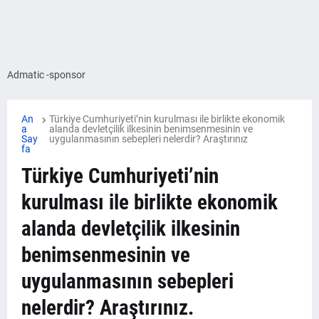
Admatic -sponsor
An
Türkiye Cumhuriyeti’nin kurulması ile birlikte ekonomik
a
alanda devletçilik ilkesinin benimsenmesinin ve
Say
uygulanmasının sebepleri nelerdir? Araştırınız
fa
Türkiye Cumhuriyeti’nin
kurulması ile birlikte ekonomik
alanda devletçilik ilkesinin
benimsenmesinin ve
uygulanmasının sebepleri
nelerdir? Araştırınız.