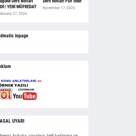
ugüne Ders Notları
Ders Notları PDF indir
DF/ YENİ MÜFREDAT
November 17, 2025
ebruary 27, 2026
dmatic inpage
eklam
ASAL UYARI
itemiz, hukuka, yasalara, telif haklarına ve