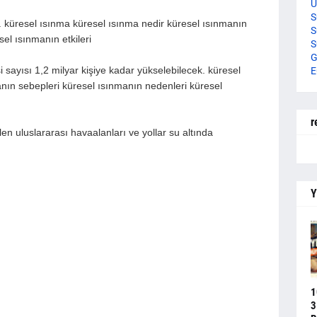
U
S
. küresel ısınma küresel ısınma nedir küresel ısınmanın
S
el ısınmanın etkileri
S
G
i sayısı 1,2 milyar kişiye kadar yükselebilecek. küresel
E
nın sebepleri küresel ısınmanın nedenleri küresel
r
len uluslararası havaalanları ve yollar su altında
Y
1
3