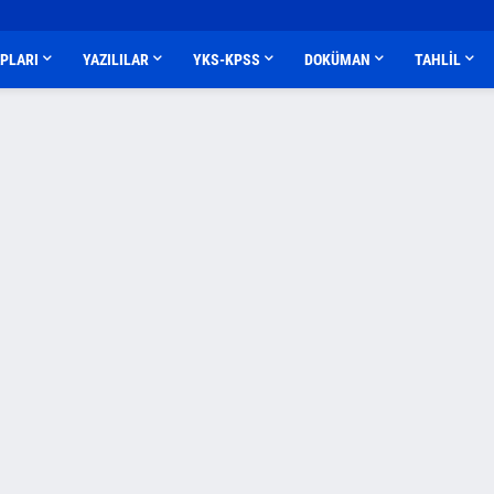
APLARI
YAZILILAR
YKS-KPSS
DOKÜMAN
TAHLİL