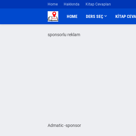
Home
Hakkında
Kitap Cevapları
HOME
DERS SEÇ
KİTAP CEV
sponsorlu reklam
Admatic -sponsor