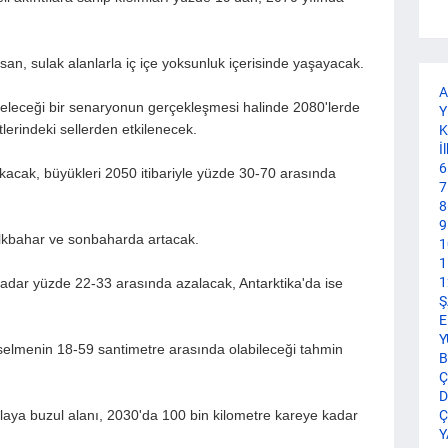
an, sulak alanlarla iç içe yoksunluk içerisinde yaşayacak.
A
kseleceği bir senaryonun gerçekleşmesi halinde 2080'lerde
Y
tlerindeki sellerden etkilenecek.
K
İ
6
lkacak, büyükleri 2050 itibariyle yüzde 30-70 arasında
7
8
9
ilkbahar ve sonbaharda artacak.
1
1
1
kadar yüzde 22-33 arasında azalacak, Antarktika'da ise
Ş
E
Y
kselmenin 18-59 santimetre arasında olabileceği tahmin
B
Ç
D
laya buzul alanı, 2030'da 100 bin kilometre kareye kadar
Ç
Y