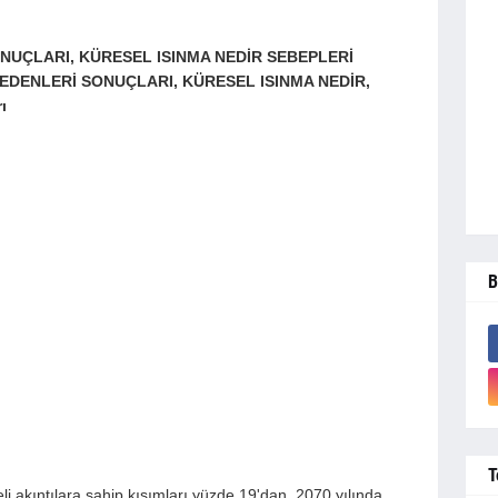
NUÇLARI, KÜRESEL ISINMA NEDİR SEBEPLERİ
NEDENLERİ SONUÇLARI, KÜRESEL ISINMA NEDİR,
rı
B
T
keli akıntılara sahip kısımları yüzde 19'dan, 2070 yılında