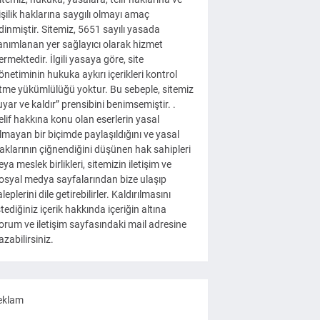
işilik haklarına saygılı olmayı amaç
dinmiştir. Sitemiz, 5651 sayılı yasada
anımlanan yer sağlayıcı olarak hizmet
ermektedir. İlgili yasaya göre, site
önetiminin hukuka aykırı içerikleri kontrol
tme yükümlülüğü yoktur. Bu sebeple, sitemiz
uyar ve kaldır” prensibini benimsemiştir. .
elif hakkına konu olan eserlerin yasal
lmayan bir biçimde paylaşıldığını ve yasal
aklarının çiğnendiğini düşünen hak sahipleri
eya meslek birlikleri, sitemizin iletişim ve
osyal medya sayfalarından bize ulaşıp
aleplerini dile getirebilirler. Kaldırılmasını
stediğiniz içerik hakkında içeriğin altına
orum ve iletişim sayfasındaki mail adresine
azabilirsiniz.
eklam