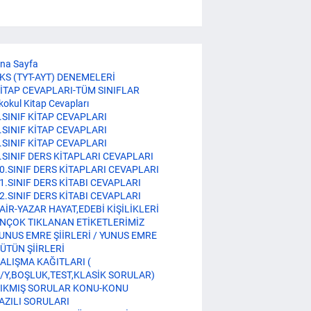
na Sayfa
KS (TYT-AYT) DENEMELERİ
İTAP CEVAPLARI-TÜM SINIFLAR
lkokul Kitap Cevapları
.SINIF KİTAP CEVAPLARI
.SINIF KİTAP CEVAPLARI
.SINIF KİTAP CEVAPLARI
.SINIF DERS KİTAPLARI CEVAPLARI
0.SINIF DERS KİTAPLARI CEVAPLARI
1.SINIF DERS KİTABI CEVAPLARI
2.SINIF DERS KİTABI CEVAPLARI
AİR-YAZAR HAYAT,EDEBİ KİŞİLİKLERİ
NÇOK TIKLANAN ETİKETLERİMİZ
UNUS EMRE ŞİİRLERİ / YUNUS EMRE
ÜTÜN ŞİİRLERİ
ALIŞMA KAĞITLARI (
/Y,BOŞLUK,TEST,KLASİK SORULAR)
IKMIŞ SORULAR KONU-KONU
AZILI SORULARI