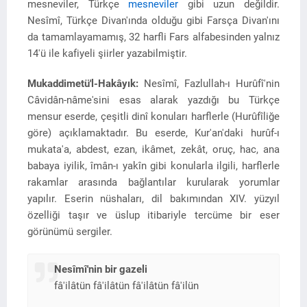
mesneviler, Türkçe
mesneviler
gibi uzun değildir.
Nesîmî, Türkçe Divan'ında olduğu gibi Farsça Divan'ını
da tamamlayamamış, 32 harfli Fars alfabesinden yalnız
14'ü ile kafiyeli şiirler yazabilmiştir.
Mukaddimetü'l-Hakâyık:
Nesîmî, Fazlullah-ı Hurûfî'nin
Câvidân-nâme'sini esas alarak yazdığı bu Türkçe
mensur eserde, çeşitli dinî konuları harflerle (Hurûfîliğe
göre) açıklamaktadır. Bu eserde, Kur'an'daki hurûf-ı
mukata'a, abdest, ezan, ikâmet, zekât, oruç, hac, ana
babaya iyilik, îmân-ı yakîn gibi konularla ilgili, harflerle
rakamlar arasında bağlantılar kurularak yorumlar
yapılır. Eserin nüshaları, dil bakımından XIV. yüzyıl
özelliği taşır ve üslup itibariyle tercüme bir eser
görünümü sergiler.
Nesîmî'nin bir gazeli
fâ'ilâtün fâ'ilâtün fâ'ilâtün fâ'ilün