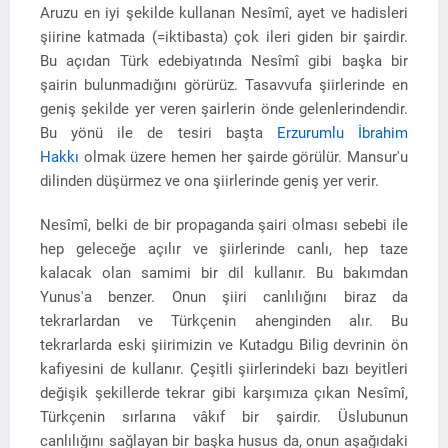
Aruzu en iyi şekilde kullanan Nesîmî, ayet ve hadisleri
şiirine katmada (=iktibasta) çok ileri giden bir şairdir.
Bu açıdan Türk edebiyatında Nesîmî gibi başka bir
şairin bulunmadığını görürüz. Tasavvufa şiirlerinde en
geniş şekilde yer veren şairlerin önde gelenlerindendir.
Bu yönü ile de tesiri başta
Erzurumlu İbrahim
Hakkı
olmak üzere hemen her şairde görülür. Mansur'u
dilinden düşürmez ve ona şiirlerinde geniş yer verir.
Nesîmî, belki de bir propaganda şairi olması sebebi ile
hep geleceğe açılır ve şiirlerinde canlı, hep taze
kalacak olan samimi bir dil kullanır. Bu bakımdan
Yunus'a benzer. Onun şiiri canlılığını biraz da
tekrarlardan ve Türkçenin ahenginden alır. Bu
tekrarlarda eski şiirimizin ve Kutadgu Bilig devrinin ön
kafiyesini de kullanır. Çeşitli şiirlerindeki bazı beyitleri
değişik şekillerde tekrar gibi karşımıza çıkan Nesîmî,
Türkçenin sırlarına vâkıf bir şairdir. Üslubunun
canlılığını sağlayan bir başka husus da, onun aşağıdaki