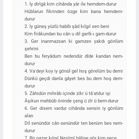
1. İy dirîgâ kim cihânda yâr ile hemdem-durur
Hûblarun fikrinden özge kim bana hemdem-
durur
2. İy güneş yüzlü habîb şâd kılgıl sen beni
Kim firâkundan bu cân u dil garîk-ı gam-durur
3. Ger inanmazsan ki gamzen yakdı gönlüm
şehrini
Ben bu feryâdum nedendür dîde kandan nem-
durur
4. Va'deyi koy iy gönül gel hoş görelüm bu demi
Dünkü geçdi danla gâyet bes bu dem hoş dem-
durur
5. Zâhidün mihrâb içinde zikr ü tâ'atdur işi
Âşıkun mahbûb öninde çeng ü zîr ü bem-durur
6. Ger disem vardur cihânda sensin iy gönlüm
alan
Dil senündür cân senündür ten benüm bes nem-
durur
7. Bir nazar kılgıl Nesîmî hâline gör kim neçe