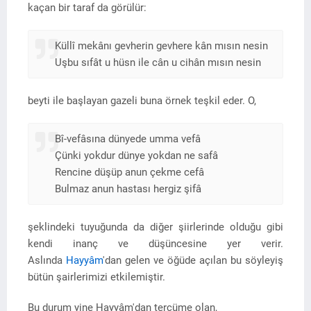
kaçan bir taraf da görülür:
Küllî mekânı gevherin gevhere kân mısın nesin
Uşbu sıfât u hüsn ile cân u cihân mısın nesin
beyti ile başlayan gazeli buna örnek teşkil eder. O,
Bî-vefâsına dünyede umma vefâ
Çünki yokdur dünye yokdan ne safâ
Rencine düşüp anun çekme cefâ
Bulmaz anun hastası hergiz şifâ
şeklindeki tuyuğunda da diğer şiirlerinde olduğu gibi
kendi inanç ve düşüncesine yer verir.
Aslında
Hayyâm
'dan gelen ve öğüde açılan bu söyleyiş
bütün şairlerimizi etkilemiştir.
Bu durum yine Hayyâm'dan tercüme olan,