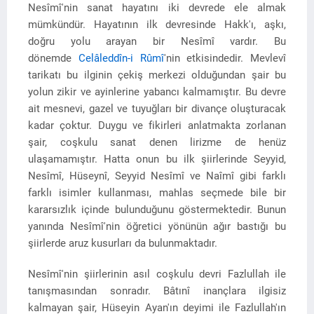
Nesîmî'nin sanat hayatını iki devrede ele almak
mümkündür. Hayatının ilk devresinde Hakk'ı, aşkı,
doğru yolu arayan bir Nesîmî vardır. Bu
dönemde
Celâleddîn-i Rûmî
'nin etkisindedir. Mevlevî
tarikatı bu ilginin çekiş merkezi olduğundan şair bu
yolun zikir ve ayinlerine yabancı kalmamıştır. Bu devre
ait mesnevi, gazel ve tuyuğları bir divançe oluşturacak
kadar çoktur. Duygu ve fikirleri anlatmakta zorlanan
şair, coşkulu sanat denen lirizme de henüz
ulaşamamıştır. Hatta onun bu ilk şiirlerinde Seyyid,
Nesîmî, Hüseynî, Seyyid Nesîmî ve Naîmî gibi farklı
farklı isimler kullanması, mahlas seçmede bile bir
kararsızlık içinde bulunduğunu göstermektedir. Bunun
yanında Nesîmî'nin öğretici yönünün ağır bastığı bu
şiirlerde aruz kusurları da bulunmaktadır.
Nesîmî'nin şiirlerinin asıl coşkulu devri Fazlullah ile
tanışmasından sonradır. Bâtınî inançlara ilgisiz
kalmayan şair, Hüseyin Ayan'ın deyimi ile Fazlullah'ın