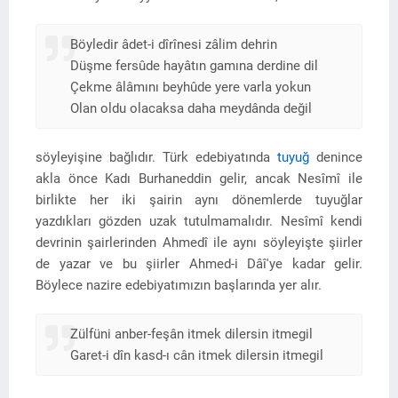
Böyledir âdet-i dîrînesi zâlim dehrin
Düşme fersûde hayâtın gamına derdine dil
Çekme âlâmını beyhûde yere varla yokun
Olan oldu olacaksa daha meydânda değil
söyleyişine bağlıdır. Türk edebiyatında
tuyuğ
denince
akla önce Kadı Burhaneddin gelir, ancak Nesîmî ile
birlikte her iki şairin aynı dönemlerde tuyuğlar
yazdıkları gözden uzak tutulmamalıdır. Nesîmî kendi
devrinin şairlerinden Ahmedî ile aynı söyleyişte şiirler
de yazar ve bu şiirler Ahmed-i Dâî'ye kadar gelir.
Böylece nazire edebiyatımızın başlarında yer alır.
Zülfüni anber-feşân itmek dilersin itmegil
Garet-i dîn kasd-ı cân itmek dilersin itmegil