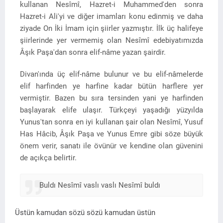
kullanan Nesîmî, Hazret-i Muhammed'den sonra
Hazret-i Ali'yi ve diğer imamları konu edinmiş ve daha
ziyade On İki İmam için şiirler yazmıştır. İlk üç halifeye
şiirlerinde yer vermemiş olan Nesîmî edebiyatımızda
Âşık Paşa'dan sonra elif-nâme yazan şairdir.
Divan'ında üç elif-nâme bulunur ve bu elif-nâmelerde
elif harfinden ye harfine kadar bütün harflere yer
vermiştir. Bazen bu sıra tersinden yani ye harfinden
başlayarak elife ulaşır. Türkçeyi yaşadığı yüzyılda
Yunus'tan sonra en iyi kullanan şair olan Nesîmî, Yusuf
Has Hâcib, Âşık Paşa ve Yunus Emre gibi söze büyük
önem verir, sanatı ile övünür ve kendine olan güvenini
de açıkça belirtir.
Buldı Nesîmî vaslı vaslı Nesîmî buldı
Üstün kamudan sözü sözü kamudan üstün