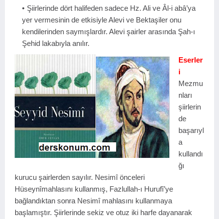
Şiirlerinde dört halifeden sadece Hz. Ali ve Âl-i abâ’ya
yer vermesinin de etkisiyle Alevi ve Bektaşiler onu
kendilerinden saymışlardır. Alevi şairler arasında Şah-ı
Şehid lakabıyla anılır.
Eserler
i
Mezmu
nları
şiirlerin
de
başarıyl
a
kullandı
ğı
kurucu şairlerden sayılır. Nesimî önceleri
Hüseynîmahlasını kullanmış, Fazlullah-ı Hurufî’ye
bağlandıktan sonra Nesimî mahlasını kullanmaya
başlamıştır. Şiirlerinde sekiz ve otuz iki harfe dayanarak