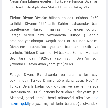
Nesîmî'nin bilinen eserleri, Türkçe ve Farsça Divanları
ile Hurufîlikle ilgili olan Mukaddimetü'l-Hakâyık'tır.
Türkçe Divan:
Divan'ın bilinen en eski nüshası 1469
tarihlidir. Divan'ın 1524 tarihli Kahire nüshasındaki bazı
gazellerinde Hüseynî mahlasını kullandığı görülür.
Farsça şiirleri bazı yazmalarda Türkçe şiirlerinin
arasında yer almıştır. Çeşitli baskıları bulunan Nesîmî
Divanı'nın İstanbul'da yapılan baskıları eksik ve
yanlıştır. Türkçe Divan'ın en iyi baskısı, Selman Mümtaz
Bey tarafından 1926'da yapılmıştır. Divan'ın son
yayımını Hüseyin Ayan yapmıştır (2002).
Farsça Divan: Bu divanda yer alan şiirler, sayı
bakımından Türkçe Divan'a göre daha azdır. Nesîmî,
Türkçe Divan'ı kadar çok okunan ve sevilen Farsça
Divan'ında da Hurûfî inancını konu alan şiirler yazmıştır.
Mesnevî, gazel, tercî'-i bend, müstezâd, rüba'î ve
kıt'a
nazım şekli
yle yazılmış şiirlerin bulunduğu divandaki