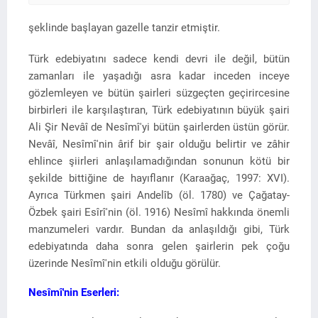
şeklinde başlayan gazelle tanzir etmiştir.
Türk edebiyatını sadece kendi devri ile değil, bütün
zamanları ile yaşadığı asra kadar inceden inceye
gözlemleyen ve bütün şairleri süzgeçten geçirircesine
birbirleri ile karşılaştıran, Türk edebiyatının büyük şairi
Ali Şir Nevâî de Nesîmî'yi bütün şairlerden üstün görür.
Nevâî, Nesîmî'nin ârif bir şair olduğu belirtir ve zâhir
ehlince şiirleri anlaşılamadığından sonunun kötü bir
şekilde bittiğine de hayıflanır (Karaağaç, 1997: XVI).
Ayrıca Türkmen şairi Andelîb (öl. 1780) ve Çağatay-
Özbek şairi Esîrî'nin (öl. 1916) Nesîmî hakkında önemli
manzumeleri vardır. Bundan da anlaşıldığı gibi, Türk
edebiyatında daha sonra gelen şairlerin pek çoğu
üzerinde Nesîmî'nin etkili olduğu görülür.
Nesîmî'nin Eserleri: