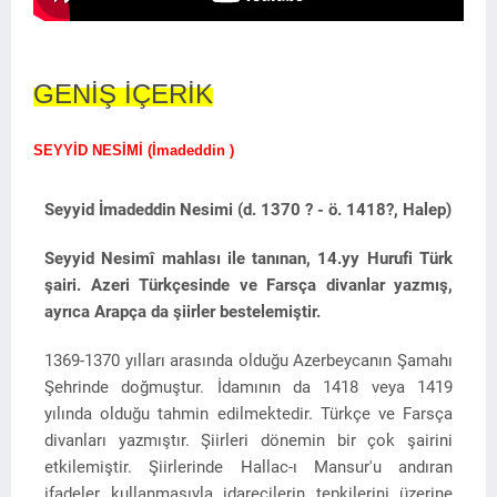
GENİŞ İÇERİK
SEYYİD NESİMİ (İmadeddin )
Seyyid İmadeddin Nesimi (d. 1370 ? - ö. 1418?, Halep)
Seyyid Nesimî mahlası ile tanınan, 14.yy Hurufi Türk
şairi. Azeri Türkçesinde ve Farsça divanlar yazmış,
ayrıca Arapça da şiirler bestelemiştir.
1369-1370 yılları arasında olduğu Azerbeycanın Şamahı
Şehrinde doğmuştur. İdamının da 1418 veya 1419
yılında olduğu tahmin edilmektedir. Türkçe ve Farsça
divanları yazmıştır. Şiirleri dönemin bir çok şairini
etkilemiştir. Şiirlerinde Hallac-ı Mansur'u andıran
ifadeler kullanmasıyla idarecilerin tepkilerini üzerine