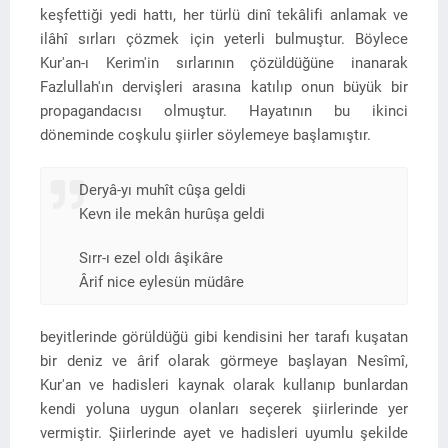
keşfettiği yedi hattı, her türlü dinî tekâlifi anlamak ve
ilâhî sırları çözmek için yeterli bulmuştur. Böylece
Kur'an-ı Kerim'in sırlarının çözüldüğüne inanarak
Fazlullah'ın dervişleri arasına katılıp onun büyük bir
propagandacısı olmuştur. Hayatının bu ikinci
döneminde coşkulu şiirler söylemeye başlamıştır.
Deryâ-yı muhît cûşa geldi
Kevn ile mekân hurûşa geldi
Sırr-ı ezel oldı âşikâre
Ârif nice eylesün müdâre
beyitlerinde görüldüğü gibi kendisini her tarafı kuşatan
bir deniz ve ârif olarak görmeye başlayan Nesîmî,
Kur'an ve hadisleri kaynak olarak kullanıp bunlardan
kendi yoluna uygun olanları seçerek şiirlerinde yer
vermiştir. Şiirlerinde ayet ve hadisleri uyumlu şekilde