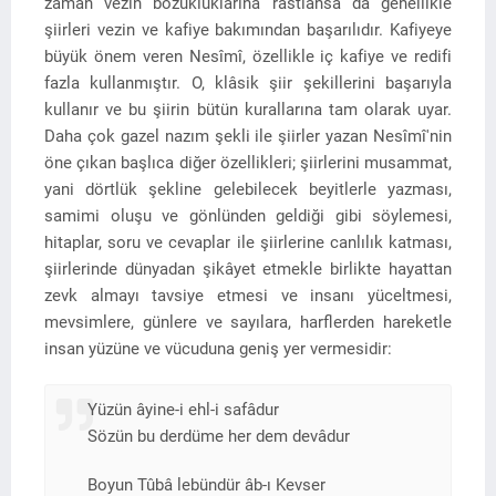
zaman vezin bozukluklarına rastlansa da genellikle
şiirleri vezin ve kafiye bakımından başarılıdır. Kafiyeye
büyük önem veren Nesîmî, özellikle iç kafiye ve redifi
fazla kullanmıştır. O, klâsik şiir şekillerini başarıyla
kullanır ve bu şiirin bütün kurallarına tam olarak uyar.
Daha çok gazel nazım şekli ile şiirler yazan Nesîmî'nin
öne çıkan başlıca diğer özellikleri; şiirlerini musammat,
yani dörtlük şekline gelebilecek beyitlerle yazması,
samimi oluşu ve gönlünden geldiği gibi söylemesi,
hitaplar, soru ve cevaplar ile şiirlerine canlılık katması,
şiirlerinde dünyadan şikâyet etmekle birlikte hayattan
zevk almayı tavsiye etmesi ve insanı yüceltmesi,
mevsimlere, günlere ve sayılara, harflerden hareketle
insan yüzüne ve vücuduna geniş yer vermesidir:
Yüzün âyine-i ehl-i safâdur
Sözün bu derdüme her dem devâdur
Boyun Tûbâ lebündür âb-ı Kevser