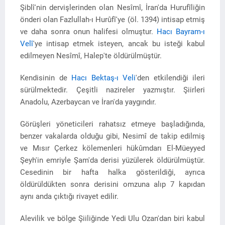
Şiblî'nin dervişlerinden olan Nesîmî, İran'da Hurufîliğin
önderi olan Fazlullah-ı Hurûfî'ye (öl. 1394) intisap etmiş
ve daha sonra onun halifesi olmuştur.
Hacı Bayram-ı
Velî
'ye intisap etmek isteyen, ancak bu isteği kabul
edilmeyen Nesîmî, Halep'te öldürülmüştür.
Kendisinin de
Hacı Bektaş-ı Veli
'den etkilendiği ileri
sürülmektedir. Çeşitli nazireler yazmıştır. Şiirleri
Anadolu, Azerbaycan ve İran'da yaygındır.
Görüşleri yöneticileri rahatsız etmeye başladığında,
benzer vakalarda olduğu gibi, Nesimî de takip edilmiş
ve Mısır Çerkez kölemenleri hükûmdarı El-Müeyyed
Şeyh'in emriyle Şam'da derisi yüzülerek öldürülmüştür.
Cesedinin bir hafta halka gösterildiği, ayrıca
öldürüldükten sonra derisini omzuna alıp 7 kapıdan
aynı anda çıktığı rivayet edilir.
Alevilik ve bölge Şiiliğinde Yedi Ulu Ozan'dan biri kabul