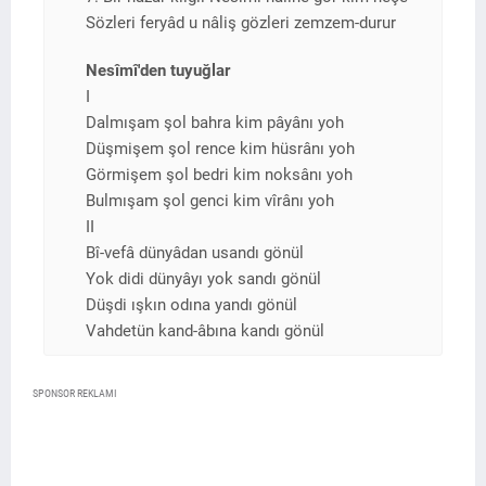
Sözleri feryâd u nâliş gözleri zemzem-durur
Nesîmî'den tuyuğlar
I
Dalmışam şol bahra kim pâyânı yoh
Düşmişem şol rence kim hüsrânı yoh
Görmişem şol bedri kim noksânı yoh
Bulmışam şol genci kim vîrânı yoh
II
Bî-vefâ dünyâdan usandı gönül
Yok didi dünyâyı yok sandı gönül
Düşdi ışkın odına yandı gönül
Vahdetün kand-âbına kandı gönül
SPONSOR REKLAMI