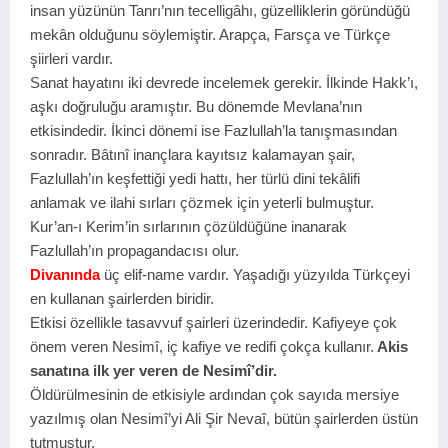
insan yüzünün Tanrı’nın tecelligâhı, güzelliklerin göründüğü
mekân olduğunu söylemiştir. Arapça, Farsça ve Türkçe
şiirleri vardır.
Sanat hayatını iki devrede incelemek gerekir. İlkinde Hakk’ı,
aşkı doğruluğu aramıştır. Bu dönemde Mevlana’nın
etkisindedir. İkinci dönemi ise Fazlullah’la tanışmasından
sonradır. Bâtınî inançlara kayıtsız kalamayan şair,
Fazlullah’ın keşfettiği yedi hattı, her türlü dini tekâlifi
anlamak ve ilahi sırları çözmek için yeterli bulmuştur.
Kur’an-ı Kerim’in sırlarının çözüldüğüne inanarak
Fazlullah’ın propagandacısı olur.
Divanında
üç elif-name vardır. Yaşadığı yüzyılda Türkçeyi
en kullanan şairlerden biridir.
Etkisi özellikle tasavvuf şairleri üzerindedir. Kafiyeye çok
önem veren Nesimî, iç kafiye ve redifi çokça kullanır.
Akis
sanatına ilk yer veren de Nesimî’dir.
Öldürülmesinin de etkisiyle ardından çok sayıda mersiye
yazılmış olan Nesimî’yi Ali Şir Nevaî, bütün şairlerden üstün
tutmuştur.