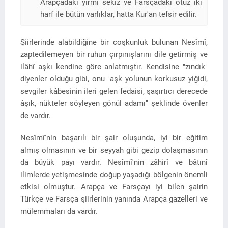
Arapçadaki yirmi sekiz ve Farsçadaki otuz iki
harf ile bütün varlıklar, hatta Kur'an tefsir edilir.
Şiirlerinde alabildiğine bir coşkunluk bulunan Nesîmî,
zaptedilemeyen bir ruhun çırpınışlarını dile getirmiş ve
ilâhî aşkı kendine göre anlatmıştır. Kendisine "zındık"
diyenler olduğu gibi, onu "aşk yolunun korkusuz yiğidi,
sevgiler kâbesinin ileri gelen fedaisi, şaşırtıcı derecede
âşık, nükteler söyleyen gönül adamı" şeklinde övenler
de vardır.
Nesîmî'nin başarılı bir şair oluşunda, iyi bir eğitim
almış olmasının ve bir seyyah gibi gezip dolaşmasının
da büyük payı vardır. Nesîmî'nin zâhirî ve bâtınî
ilimlerde yetişmesinde doğup yaşadığı bölgenin önemli
etkisi olmuştur. Arapça ve Farsçayı iyi bilen şairin
Türkçe ve Farsça şiirlerinin yanında Arapça gazelleri ve
mülemmaları da vardır.