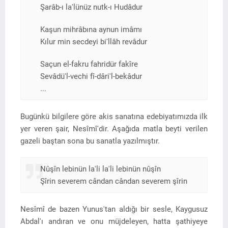
Şarâb-ı la'lünüz nutk-ı Hudâdur
Kaşun mihrâbına aynun imâmı
Kılur min secdeyi bi'llâh revâdur
Saçun el-fakru fahridür fakîre
Sevâdü'l-vechi fî-dâri'l-bekâdur
...
Bugünkü bilgilere göre akis sanatına edebiyatımızda ilk
yer veren şair, Nesîmî'dir. Aşağıda matla beyti verilen
gazeli baştan sona bu sanatla yazılmıştır.
Nûşîn lebinün la'li la'li lebinün nûşîn
Şîrin severem cândan cândan severem şîrin
Nesîmî de bazen Yunus'tan aldığı bir sesle, Kaygusuz
Abdal'ı andıran ve onu müjdeleyen, hatta şathiyeye