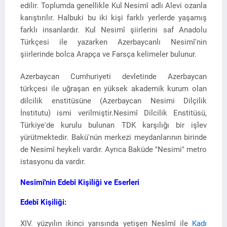
edilir. Toplumda genellikle Kul Nesimî adlı Alevi ozanla
karıştırılır. Halbuki bu iki kişi farklı yerlerde yaşamış
farklı insanlardır. Kul Nesimî şiirlerini saf Anadolu
Türkçesi ile yazarken Azerbaycanlı Nesimî'nin
şiirlerinde bolca Arapça ve Farsça kelimeler bulunur.
Azerbaycan Cumhuriyeti devletinde Azerbaycan
türkçesi ile uğraşan en yüksek akademik kurum olan
dilcilik enstitüsüne (Azerbaycan Nesimi Dilçilik
İnstitutu) ismi verilmiştir.Nesimî Dilcilik Enstitüsü,
Türkiye'de kurulu bulunan TDK karşılığı bir işlev
yürütmektedir. Bakü'nün merkezi meydanlarının birinde
de Nesimî heykeli vardır. Ayrıca Baküde "Nesimi" metro
istasyonu da vardır.
Nesîmî'nin Edebî Kişiliği ve Eserleri
Edebî Kişiliği:
XIV. yüzyılın ikinci yarısında yetişen Nesîmî ile
Kadı