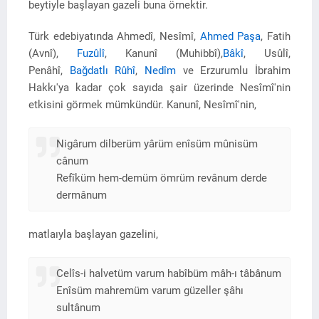
beytiyle başlayan gazeli buna örnektir.
Türk edebiyatında Ahmedî, Nesîmî,
Ahmed Paşa
, Fatih
(Avnî),
Fuzûlî
, Kanunî (Muhibbî),
Bâkî
, Usûlî,
Penâhî,
Bağdatlı Rûhî
,
Nedîm
ve Erzurumlu İbrahim
Hakkı'ya kadar çok sayıda şair üzerinde Nesîmî'nin
etkisini görmek mümkündür. Kanunî, Nesîmî'nin,
Nigârum dilberüm yârüm enîsüm mûnisüm
cânum
Refîküm hem-demüm ömrüm revânum derde
dermânum
matlaıyla başlayan gazelini,
Celîs-i halvetüm varum habîbüm mâh-ı tâbânum
Enîsüm mahremüm varum güzeller şâhı
sultânum