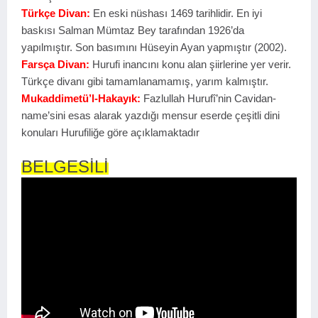
Türkçe Divan:
En eski nüshası 1469 tarihlidir. En iyi
baskısı Salman Mümtaz Bey tarafından 1926’da
yapılmıştır. Son basımını Hüseyin Ayan yapmıştır (2002).
Farsça Divan:
Hurufi inancını konu alan şiirlerine yer verir.
Türkçe divanı gibi tamamlanamamış, yarım kalmıştır.
Mukaddimetü’l-Hakayık:
Fazlullah Hurufî’nin Cavidan-
name’sini esas alarak yazdığı mensur eserde çeşitli dini
konuları Hurufiliğe göre açıklamaktadır
BELGESİLİ