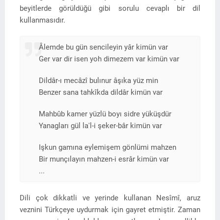
beyitlerde görüldüğü gibi sorulu cevaplı bir dil
kullanmasıdır.
Âlemde bu gün sencileyin yâr kimün var
Ger var dir isen yoh dimezem var kimün var
Dildâr-ı mecâzî bulınur âşıka yüz min
Benzer sana tahkîkda dildâr kimün var
Mahbûb kamer yüzlü boyı sidre yüküşdür
Yanagları gül la'l-i şeker-bâr kimün var
Işkun gamına eylemişem gönlümi mahzen
Bir munçılayın mahzen-i esrâr kimün var
...
Dili çok dikkatli ve yerinde kullanan Nesîmî, aruz
veznini Türkçeye uydurmak için gayret etmiştir. Zaman