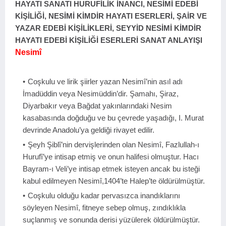
HAYATI SANATI HURUFİLİK İNANCI, NESİMİ EDEBİ
KİŞİLİĞİ, NESİMİ KİMDİR HAYATI ESERLERİ, ŞAİR VE
YAZAR EDEBİ KİŞİLİKLERİ, SEYYİD NESİMİ KİMDİR
HAYATI EDEBİ KİŞİLİĞİ ESERLERİ SANAT ANLAYIŞI
Nesimî
Coşkulu ve lirik şiirler yazan Nesimî’nin asıl adı
İmadüddin veya Nesimüddin’dir. Şamahı, Şiraz,
Diyarbakır veya Bağdat yakınlarındaki Nesim
kasabasında doğduğu ve bu çevrede yaşadığı, I. Murat
devrinde Anadolu’ya geldiği rivayet edilir.
Şeyh Şiblî’nin dervişlerinden olan Nesimî, Fazlullah-ı
Hurufî’ye intisap etmiş ve onun halifesi olmuştur. Hacı
Bayram-ı Veli’ye intisap etmek isteyen ancak bu isteği
kabul edilmeyen Nesimî,1404’te Halep’te öldürülmüştür.
Coşkulu olduğu kadar pervasızca inandıklarını
söyleyen Nesimî, fitneye sebep olmuş, zındıklıkla
suçlanmış ve sonunda derisi yüzülerek öldürülmüştür.