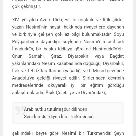
çok çekmiştir.
XIV. yüzyılda Azerî Türkçesi ile coşkulu ve lirik şiirler
yazan Nesîmî'nin hayatı hakkında rivayetlere dayanan
ve birbiriyle çelişen çok az bilgi bulunmaktadır. Soyu
Peygamber'e dayandığı söylenen Nesîmî'nin asıl adı
İmadüddîn, bir başka iddiaya göre de Nesîmüddîn'dir.
Onun Şamahı, Şiraz, Diyarbakır veya Bağdat
yakınlarındaki Nesim kasabasında doğduğu; Diyarbakır,
Irak ve Tebriz taraflarında yaşadığı ve I. Murad devrinde
Anadolu'ya geldiği rivayet edilir. Şiirlerinden devrinin
medreselerinde okuyarak iyi bir eğitim gördüğü
anlaşılmaktadır. Âşık Çelebi'ye ve Divan'ındaki,
Arab nutku tutulmışdur dilinden
Seni kimdür diyen kim Türkmensin
şeklindeki beyte göre Nesîmî bir Türkmen'dir. Şeyh