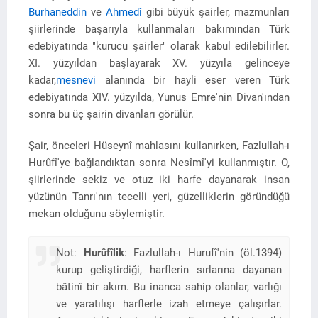
Burhaneddin
ve
Ahmedî
gibi büyük şairler, mazmunları
şiirlerinde başarıyla kullanmaları bakımından Türk
edebiyatında "kurucu şairler" olarak kabul edilebilirler.
XI. yüzyıldan başlayarak XV. yüzyıla gelinceye
kadar,
mesnevi
alanında bir hayli eser veren Türk
edebiyatında XIV. yüzyılda, Yunus Emre'nin Divan'ından
sonra bu üç şairin divanları görülür.
Şair, önceleri Hüseynî mahlasını kullanırken, Fazlullah-ı
Hurûfî'ye bağlandıktan sonra Nesîmî'yi kullanmıştır. O,
şiirlerinde sekiz ve otuz iki harfe dayanarak insan
yüzünün Tanrı'nın tecelli yeri, güzelliklerin göründüğü
mekan olduğunu söylemiştir.
Not:
Hurûfîlik
: Fazlullah-ı Hurufî'nin (öl.1394)
kurup geliştirdiği, harflerin sırlarına dayanan
bâtinî bir akım. Bu inanca sahip olanlar, varlığı
ve yaratılışı harflerle izah etmeye çalışırlar.