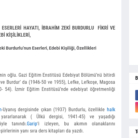
İ ESERLERİ HAYATI, İBRAHİM ZEKİ BURDURLU FİKRİ VE
Bİ KİŞİLİKLERİ,
Burdurlu’nun Eserleri, Edebi Kişiliği, Özellikleri
nin oğlu. Gazi Eğitim Enstitüsü Edebiyat Bölümü’nü bitirdi
B
 ve Burdur’ da (1946-50 ve 1955), Lefke, Lefkoşe, Magosa
50- 54). İzmir Eğitim Enstitüsü’nde edebiyat öğretmenliği
n
-Uyanış dergisinde çıkan (1937) Burdurlu, özellikle
halk
yararlanarak ( Ülkü dergisi, 1941-45) ve yaşadığı
iyle tanındı.
Garip
‘i izleyen, bu akımın olanaklarını
ir­lerinin yanı sıra ders kitapları da yazdı.
T