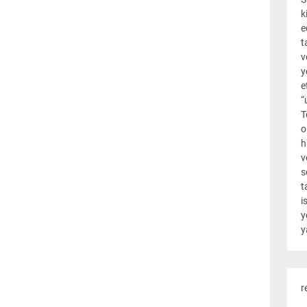
k
e
t
v
y
e
“
T
o
h
v
s
t
i
y
y
r