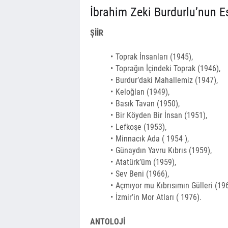
İbrahim Zeki Burdurlu’nun Es
ŞİİR
Toprak İnsanları (1945),
Toprağın İçindeki Toprak (1946),
Burdur’daki Mahallemiz (1947),
Keloğlan (1949),
Basık Tavan (1950),
Bir Köyden Bir İnsan (1951),
Lefkoşe (1953),
Minnacık Ada ( 1954 ),
Günaydın Yavru Kıbrıs (1959),
Atatürk’üm (1959),
Sev Beni (1966),
Açmıyor mu Kıbrısımın Gülleri (196
İz­mir’in Mor Atları ( 1976).
ANTOLOJİ