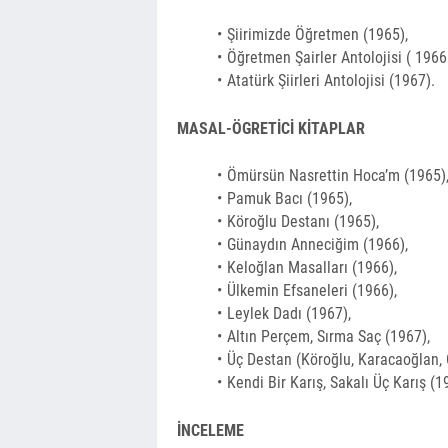
Şiirimizde Öğretmen (1965),
Öğretmen Şair­ler Antolojisi ( 1966 
Atatürk Şiirleri Anto­lojisi (1967).
MASAL-ÖGRETİCİ KİTAPLAR
Ömürsün Nasrettin Hoca’m (1965)
Pamuk Bacı (1965),
Köroğlu Destanı (1965),
Günay­dın Anneciğim (1966),
Keloğlan Masalları (1966),
Ülkemin Efsaneleri (1966),
Leylek Dadı (1967),
Altın Perçem, Sırma Saç (1967),
Üç Destan (Köroğlu, Karacaoğlan, 
Kendi Bir Karış, Sakalı Üç Karış (1
İNCELEME