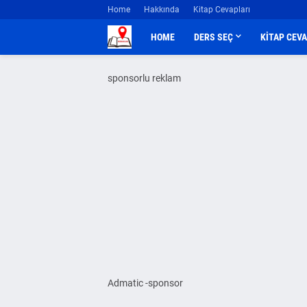
Home
Hakkında
Kitap Cevapları
HOME
DERS SEÇ
KİTAP CEV
sponsorlu reklam
Admatic -sponsor