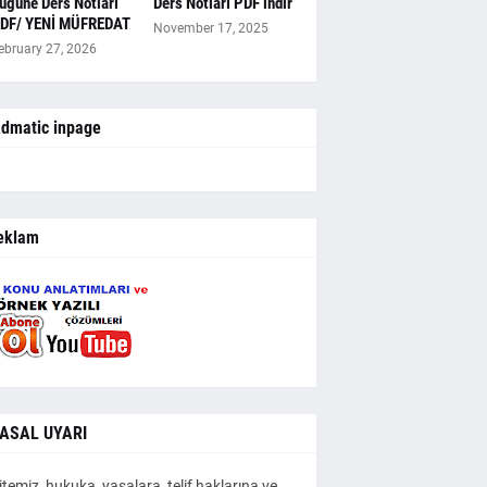
ugüne Ders Notları
Ders Notları PDF indir
DF/ YENİ MÜFREDAT
November 17, 2025
ebruary 27, 2026
dmatic inpage
eklam
ASAL UYARI
itemiz, hukuka, yasalara, telif haklarına ve