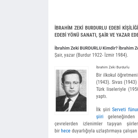
İBRAHİM ZEKİ BURDURLU EDEBİ KİŞİLİĞ
EDEBİ YÖNÜ SANATI, ŞAİR VE YAZAR EDE
İbrahim Zeki BURDURLU Kimdir? İbrahim Zeki 
Şair, yazar (Burdur 1922- İzmir 1984).
İbrahim Zeki Burdurlu
Bir ilkokul öğretmeni
(1943). Sivas (1943)
Türk liseleriyle (19
yaptı.
İlk şiiri
Serveti fünu
şiiri
ge­leneğinden 
çevrelerden izlenimler taşıyan şiirler
bir
hece
duyarlığıyla uzlaştırmaya çalışan şi