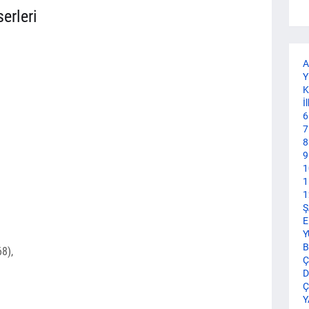
erleri
A
Y
K
İ
6
7
8
9
1
1
1
Ş
E
Y
B
8),
Ç
D
Ç
Y