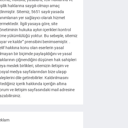
işilik haklarına saygılı olmayı amaç
dinmiştir. Sitemiz, 5651 sayılı yasada
anımlanan yer sağlayıcı olarak hizmet
ermektedir. İlgili yasaya göre, site
önetiminin hukuka aykırı içerikleri kontrol
tme yükümlülüğü yoktur. Bu sebeple, sitemiz
uyar ve kaldır” prensibini benimsemiştir. .
elif hakkına konu olan eserlerin yasal
lmayan bir biçimde paylaşıldığını ve yasal
aklarının çiğnendiğini düşünen hak sahipleri
eya meslek birlikleri, sitemizin iletişim ve
osyal medya sayfalarından bize ulaşıp
aleplerini dile getirebilirler. Kaldırılmasını
stediğiniz içerik hakkında içeriğin altına
orum ve iletişim sayfasındaki mail adresine
azabilirsiniz.
eklam