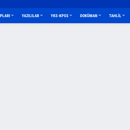
APLARI
YAZILILAR
YKS-KPSS
DOKÜMAN
TAHLİL