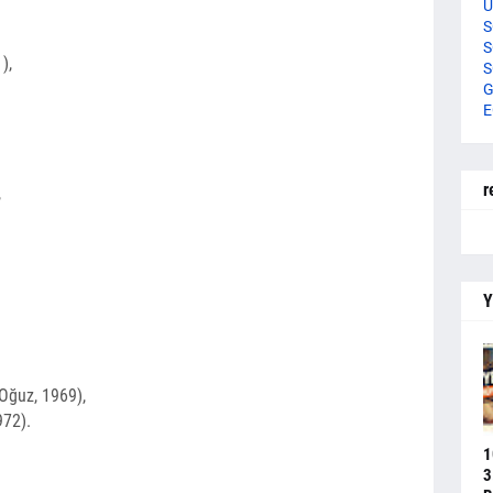
U
S
S
),
S
G
E
r
,
Y
Oğuz, 1969),
972).
1
3