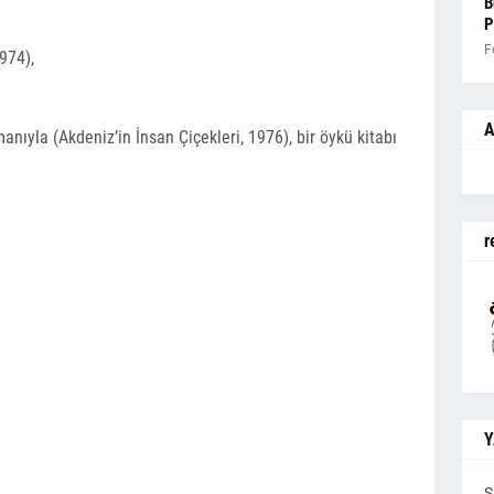
B
P
F
1974),
A
manıyla (Akdeniz’in İnsan Çiçekleri, 1976), bir öykü kitabı
r
Y
S