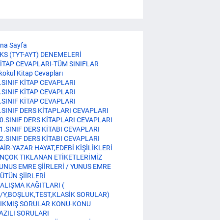
na Sayfa
KS (TYT-AYT) DENEMELERİ
İTAP CEVAPLARI-TÜM SINIFLAR
lkokul Kitap Cevapları
.SINIF KİTAP CEVAPLARI
.SINIF KİTAP CEVAPLARI
.SINIF KİTAP CEVAPLARI
.SINIF DERS KİTAPLARI CEVAPLARI
0.SINIF DERS KİTAPLARI CEVAPLARI
1.SINIF DERS KİTABI CEVAPLARI
2.SINIF DERS KİTABI CEVAPLARI
AİR-YAZAR HAYAT,EDEBİ KİŞİLİKLERİ
NÇOK TIKLANAN ETİKETLERİMİZ
UNUS EMRE ŞİİRLERİ / YUNUS EMRE
ÜTÜN ŞİİRLERİ
ALIŞMA KAĞITLARI (
/Y,BOŞLUK,TEST,KLASİK SORULAR)
IKMIŞ SORULAR KONU-KONU
AZILI SORULARI