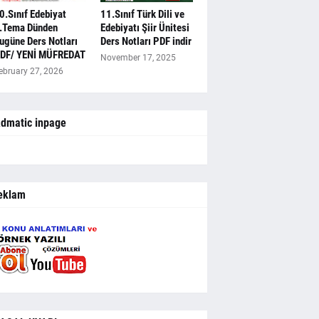
0.Sınıf Edebiyat
11.Sınıf Türk Dili ve
.Tema Dünden
Edebiyatı Şiir Ünitesi
ugüne Ders Notları
Ders Notları PDF indir
DF/ YENİ MÜFREDAT
November 17, 2025
ebruary 27, 2026
dmatic inpage
eklam