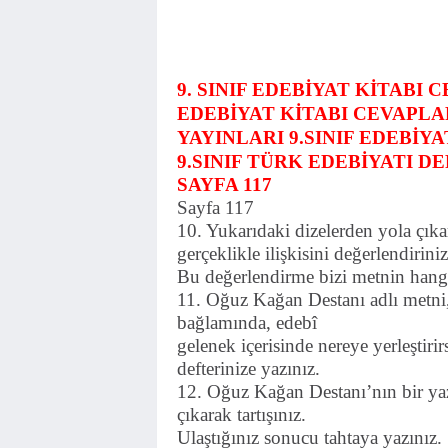
9. SINIF EDEBİYAT KİTABI C
EDEBİYAT KİTABI CEVAPLAR
YAYINLARI 9.SINIF EDEBİY
9.SINIF TÜRK EDEBİYATI D
SAYFA 117
Sayfa 117
10. Yukarıdaki dizelerden yola çık
gerçeklikle ilişkisini değerlendiriniz
Bu değerlendirme bizi metnin hangi ö
11. Oğuz Kağan Destanı adlı metni, 
bağlamında, edebî
gelenek içerisinde nereye yerleştirir
defterinize yazınız.
12. Oğuz Kağan Destanı’nın bir yaz
çıkarak tartışınız.
Ulaştığınız sonucu tahtaya yazınız.