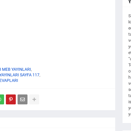
Y
S
k
e
t
v
y
e
“
T
RI MEB YAYINLARI
o
 YAYINLARI SAYFA 117
h
CEVAPLARI
v
s
t
i
y
y