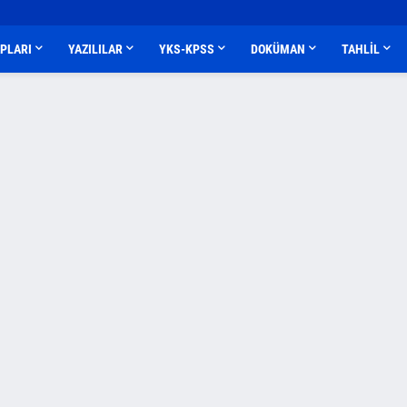
APLARI
YAZILILAR
YKS-KPSS
DOKÜMAN
TAHLİL