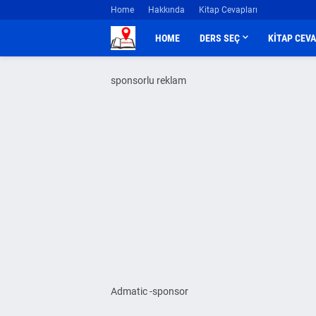
Home
Hakkında
Kitap Cevapları
HOME
DERS SEÇ
KİTAP CEV
sponsorlu reklam
Admatic -sponsor