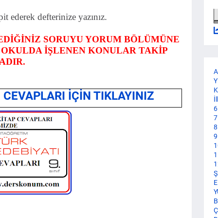
pit ederek defterinize yazınız.
TEDİĞİNİZ SORUYU YORUM BÖLÜMÜNE
R OKULDA İŞLENEN KONULAR TAKİP
ADIR.
A
Y
K
CEVAPLARI İÇİN TIKLAYINIZ
İ
6
7
8
9
1
1
1
Ş
E
Y
B
Ç