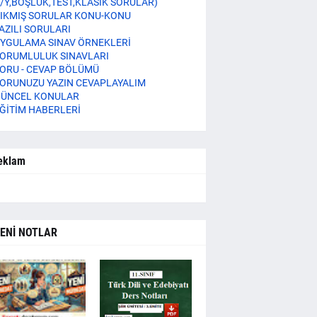
/Y,BOŞLUK,TEST,KLASİK SORULAR)
IKMIŞ SORULAR KONU-KONU
AZILI SORULARI
YGULAMA SINAV ÖRNEKLERİ
ORUMLULUK SINAVLARI
ORU - CEVAP BÖLÜMÜ
ORUNUZU YAZIN CEVAPLAYALIM
ÜNCEL KONULAR
ĞİTİM HABERLERİ
eklam
ENİ NOTLAR