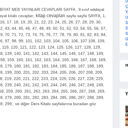
D
Ç
 EDEBİYAT MEB YAYINLARI CEVAPLARI SAYFA , 9.sınıf edebiyat
Y
kitap cevapları
sayfa
sayfa
SAYFA,
1,
yat kitabı cevapları,
U
, 16, 17, 18, 19, 20, 21, 22, 23, 24, 25, 26, 27, 28, 29, 30,
S
S
2, 43, 44, 45, 46, 47, 48, 49, 50, 51, 52, 53, 54, 55, 56, 57,
S
9, 70, 71, 72, 73, 74, 75, 76, 77, 78, 79, 80, 81, 82, 83, 84,
G
 96, 97, 98, 99, 101, 102, 103, 104, 105, 106, 107 108, 109,
E
8, 119, 120, 121, 122, 123, 124, 125, 126, 127, 128, 129,
8, 139, 140, 141, 142, 143, 144, 145, 146, 147, 148, 149,
58, 159, 160, 161, 162, 163, 164, 165, 166, 167, 168, 169,
r
8, 179, 180, 181, 182, 183, 184, 185, 186, 187, 188, 189,
8, 199, 200, 2
01, 202, 203, 204, 205, 206, 207 208, 209,
8, 219, 220, 221, 222, 223, 224, 225, 226, 227, 228, 229,
8, 239, 240, 241, 242, 243, 244, 245, 246, 247, 248, 249,
58, 259, 260, 261, 262, 263, 264, 265, 266, 267, 268, 269,
Y
8, 279, 280, 281, 282, 283, 284, 285, 286, 287, 288, 289,
8, 299,
ve diğer Ders Kitabı sayfalarına buradan göz