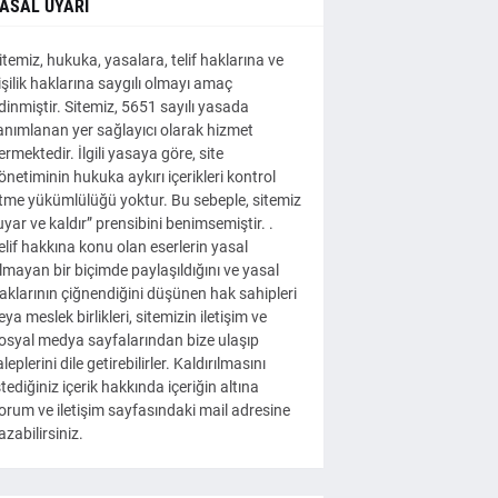
ASAL UYARI
itemiz, hukuka, yasalara, telif haklarına ve
işilik haklarına saygılı olmayı amaç
dinmiştir. Sitemiz, 5651 sayılı yasada
anımlanan yer sağlayıcı olarak hizmet
ermektedir. İlgili yasaya göre, site
önetiminin hukuka aykırı içerikleri kontrol
tme yükümlülüğü yoktur. Bu sebeple, sitemiz
uyar ve kaldır” prensibini benimsemiştir. .
elif hakkına konu olan eserlerin yasal
lmayan bir biçimde paylaşıldığını ve yasal
aklarının çiğnendiğini düşünen hak sahipleri
eya meslek birlikleri, sitemizin iletişim ve
osyal medya sayfalarından bize ulaşıp
aleplerini dile getirebilirler. Kaldırılmasını
stediğiniz içerik hakkında içeriğin altına
orum ve iletişim sayfasındaki mail adresine
azabilirsiniz.