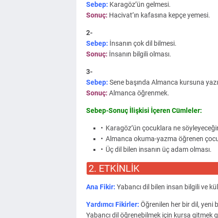
Sebep:
Karagöz’ün gelmesi.
Sonuç:
Hacivat’ın kafasına kepçe yemesi.
2-
Sebep:
İnsanın çok dil bilmesi.
Sonuç:
İnsanın bilgili olması.
3-
Sebep:
Sene başında Almanca kursuna yazı
Sonuç:
Almanca öğrenmek.
Sebep-Sonuç İlişkisi İçeren Cümleler:
Karagöz’ün çocuklara ne söyleyeceğin
Almanca okuma-yazma öğrenen çocukl
Üç dil bilen insanın üç adam olması.
2. ETKİNLİK
Ana Fikir:
Yabancı dil bilen insan bilgili ve kül
Yardımcı Fikirler:
Öğrenilen her bir dil, yeni 
Yabancı dil öğrenebilmek için kursa gitmek g