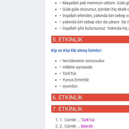
Maşallah pek memnun oldum. Güle güle
Güle güle oturunuz, içinden hiç eksik 
İnşallah efendim, yakında biri sebep ol
yakında biri sebep olur da çıkarır. Siz 
İnşallah şifa bulursunuz. Yakında hi
5. ETKİNLİK
Kip ve Kişi Eki almış İsimler:
tecrübesinin sonucudur.
milletin aynasıdır.
Türk’tür.
Yunus Emre’dir.
oyundur.
6. ETKİNLİK
7. ETKİNLİK
Cümle: …
Türk’tür.
Cümle: …
liderdir.