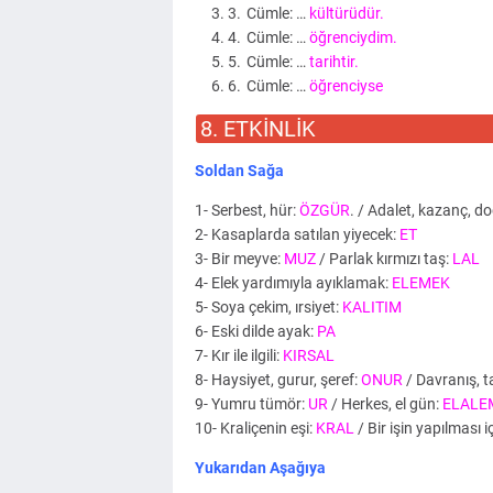
Cümle: …
kültürüdür.
Cümle: …
öğrenciydim.
Cümle: …
tarihtir.
Cümle: …
öğrenciyse
8. ETKİNLİK
Soldan Sağa
1- Serbest, hür:
ÖZGÜR
. / Adalet, kazanç, d
2- Kasaplarda satılan yiyecek:
ET
3- Bir meyve:
MUZ
/ Parlak kırmızı taş:
LAL
4- Elek yardımıyla ayıklamak:
ELEMEK
5- Soya çekim, ırsiyet:
KALITIM
6- Eski dilde ayak:
PA
7- Kır ile ilgili:
KIRSAL
8- Haysiyet, gurur, şeref:
ONUR
/ Davranış, t
9- Yumru tümör:
UR
/ Herkes, el gün:
ELALE
10- Kraliçenin eşi:
KRAL
/ Bir işin yapılması
Yukarıdan Aşağıya