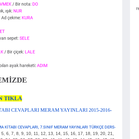
VMEK
/ Bir nota:
DO
r
k, ışık:
NUR
 Ad çekme:
KURA
ET
van sepet:
SELE
LK
/ Bir çiçek:
LALE
pılan ayak hareketi:
ADIM
TEMİZDE
N TIKLA
TABI CEVAPLARI MERAM YAYINLARI 2015-2016-
MA KİTABI CEVAPLARI, 7.SINIF MERAM YAYINLARI TÜRKÇE DERS-
, 5, 6, 7, 8, 9, 10, 11, 12, 13, 14, 15, 16, 17, 18, 19, 20, 21,