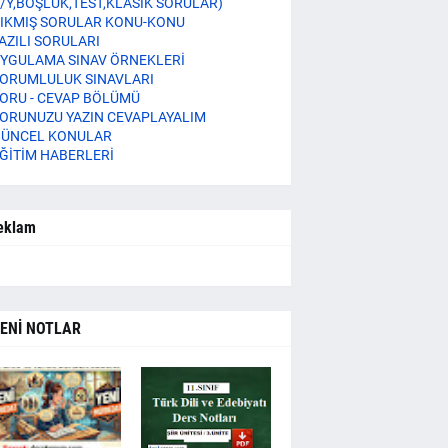
/Y,BOŞLUK,TEST,KLASİK SORULAR)
IKMIŞ SORULAR KONU-KONU
AZILI SORULARI
YGULAMA SINAV ÖRNEKLERİ
ORUMLULUK SINAVLARI
ORU - CEVAP BÖLÜMÜ
ORUNUZU YAZIN CEVAPLAYALIM
ÜNCEL KONULAR
ĞİTİM HABERLERİ
eklam
ENİ NOTLAR