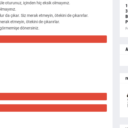
 oturunuz, içinden hiç eksik olmayınız.
1
olmayınız.
3
ur da çıkar. Siz merak etmeyin, ötekini de çıkarırlar.
B
merak etmeyin, ötekini de çıkarırlar.
P
ç görmemişe dönersiniz.
F
A
r