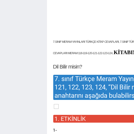
7.SINIF MERAM YAYINLARI TÜRKÇE KİTAP CEVAPLARI, 7.SINIF TÜ
KİTAB
CEVAPLARI MERAM 118-119-120-121-122-123-124,
Dil Bilir misin?
7. sınıf Türkçe Meram Yayınl
121, 122, 123, 124, “Dil Bili
anahtarını aşağıda bulabilirs
1. ETKİNLİK
1-