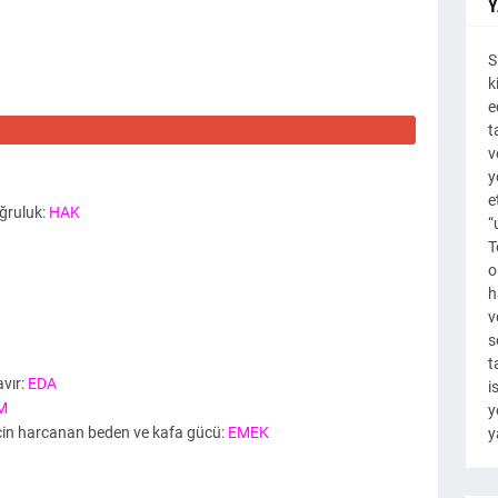
Y
S
k
e
t
v
y
e
oğruluk:
HAK
“
T
o
h
v
s
t
avır:
EDA
i
M
y
 için harcanan beden ve kafa gücü:
EMEK
y