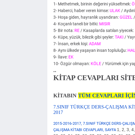
1- Methetmek, birinin değerini yükseltmek:
Ö
2- Haberci, haber veren kimse:
ULAK
/ Aydınlı
3- Hoşa giden, hayranlık uyandıran:
GÜZEL
/
4- Koçanlı taneli bir bitki:
MISIR
5- Bir nota:
RE
/ Kasaplarda satılan yiyecek:
6- Küpe, yüzük, bilezik gibi şeyler:
TAKI
/ Yay
7- İnsan, erkek kişi:
ADAM
8- Aynı ülkede yaşayan insan topluluğu:
HA
9- İlave:
EK
10- Özgür olmayan:
KÖLE
/ Yürümek için ya
..
KİTAP CEVAPLARI Sİ
KİTABIN
TÜM CEVAPLARI İÇİ
7.SINIF TÜRKÇE DERS-ÇALIŞMA Kİ
2017
2015-2016-2017, 7.SINIF TÜRKÇE DERS-ÇALIŞ
1, 2, 3, 4
ÇALIŞMA KİTABI CEVAPLARI, SAYFA