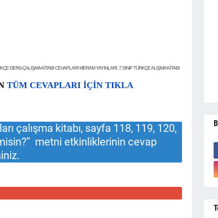
RKÇE DERS-ÇALIŞMA KİTABI CEVAPLARI MERAM YAYINLARI, 7.SINIF TÜRKÇE ALIŞMA KİTABI
IN
TÜM CEVAPLARI İÇİN TIKLA
B
arı çalışma kitabı, sayfa 118, 119, 120,
r misin?” metni etkinliklerinin cevap
iniz.
T