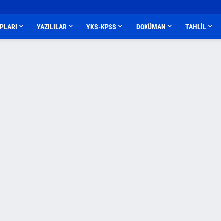
APLARI
YAZILILAR
YKS-KPSS
DOKÜMAN
TAHLİL