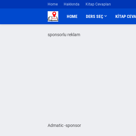
Home
Hakkında
Kitap Cevapları
HOME
DERS SEÇ
KİTAP CEV
sponsorlu reklam
Admatic -sponsor