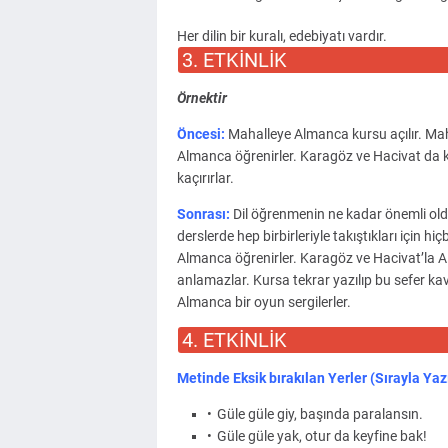
Her dilin bir kuralı, edebiyatı vardır.
3. ETKİNLİK
Örnektir
Öncesi:
Mahalleye Almanca kursu açılır. Maha
Almanca öğrenirler. Karagöz ve Hacivat da 
kaçırırlar.
Sonrası:
Dil öğrenmenin ne kadar önemli old
derslerde hep birbirleriyle takıştıkları için 
Almanca öğrenirler. Karagöz ve Hacivat’la A
anlamazlar. Kursa tekrar yazılıp bu sefer k
Almanca bir oyun sergilerler.
4. ETKİNLİK
Metinde Eksik bırakılan Yerler (Sırayla Yazı
Güle güle giy, başında paralansın.
Güle güle yak, otur da keyfine bak!