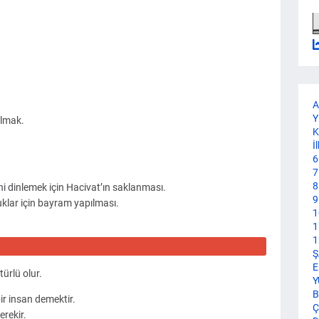
A
Y
lmak.
K
İ
6
7
8
i dinlemek için Hacivat’ın saklanması.
9
ar için bayram yapılması.
1
1
1
Ş
E
türlü olur.
Y
B
bir insan demektir.
Ç
erekir.