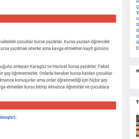
D
Ç
Y
U
S
S
S
lledeki çocuklar kursa yazılırlar. Kursa yazılan öğrenciler
G
E
kursa yazılmak isterler ama kavga etmekten kayıt gününü
uğunu anlayan Karagöz ve Hacivat kursa yazılırlar. Fakat
r
hiçbir şey öğrenemezler. Onlarla beraber kursa katılan çocuklar
lmanca konuşurlar ama onlar öğrenmediği için hiçbir şey
avga etmeden kursu bitirip Almanca öğrenirler ve çocuklara
Y
lmıştır):