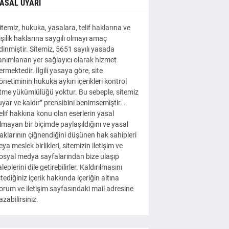
ASAL UYARI
itemiz, hukuka, yasalara, telif haklarına ve
işilik haklarına saygılı olmayı amaç
dinmiştir. Sitemiz, 5651 sayılı yasada
anımlanan yer sağlayıcı olarak hizmet
ermektedir. İlgili yasaya göre, site
önetiminin hukuka aykırı içerikleri kontrol
tme yükümlülüğü yoktur. Bu sebeple, sitemiz
uyar ve kaldır” prensibini benimsemiştir. .
elif hakkına konu olan eserlerin yasal
lmayan bir biçimde paylaşıldığını ve yasal
aklarının çiğnendiğini düşünen hak sahipleri
eya meslek birlikleri, sitemizin iletişim ve
osyal medya sayfalarından bize ulaşıp
aleplerini dile getirebilirler. Kaldırılmasını
stediğiniz içerik hakkında içeriğin altına
orum ve iletişim sayfasındaki mail adresine
azabilirsiniz.