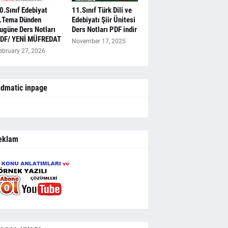
0.Sınıf Edebiyat
11.Sınıf Türk Dili ve
.Tema Dünden
Edebiyatı Şiir Ünitesi
ugüne Ders Notları
Ders Notları PDF indir
DF/ YENİ MÜFREDAT
November 17, 2025
ebruary 27, 2026
dmatic inpage
eklam