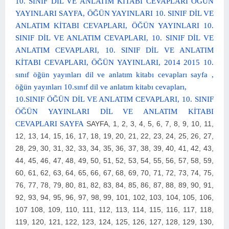
10. SINIF DİL VE ANLATIM KİTABI CEVAPLARI ÖĞÜN
YAYINLARI SAYFA, ÖĞÜN YAYINLARI 10. SINIF DİL VE
ANLATIM KİTABI CEVAPLARI, ÖĞÜN YAYINLARI 10.
SINIF DİL VE ANLATIM CEVAPLARI, 10. SINIF DİL VE
ANLATIM CEVAPLARI, 10. SINIF DİL VE ANLATIM
KİTABI CEVAPLARI, ÖĞÜN YAYINLARI, 2014 2015 10.
sınıf öğün yayınları dil ve anlatım kitabı cevapları sayfa ,
öğün yayınları 10.sınıf dil ve anlatım kitabı cevapları,
10.SINIF ÖĞÜN DİL VE ANLATIM CEVAPLARI, 10. SINIF
ÖĞÜN YAYINLARI DİL VE ANLATIM KİTABI
CEVAPLARI SAYFA
SAYFA,
1, 2, 3, 4, 5, 6, 7, 8, 9, 10, 11,
12, 13, 14, 15, 16, 17, 18, 19, 20, 21, 22, 23, 24, 25, 26, 27,
28, 29, 30, 31, 32, 33, 34, 35, 36, 37, 38, 39, 40, 41, 42, 43,
44, 45, 46, 47, 48, 49, 50, 51, 52, 53, 54, 55, 56, 57, 58, 59,
60, 61, 62, 63, 64, 65, 66, 67, 68, 69, 70, 71, 72, 73, 74, 75,
76, 77, 78, 79, 80, 81, 82, 83, 84, 85, 86, 87, 88, 89, 90, 91,
92, 93, 94, 95, 96, 97, 98, 99, 101, 102, 103, 104, 105, 106,
107 108, 109, 110, 111, 112, 113, 114, 115, 116, 117, 118,
119, 120, 121, 122, 123, 124, 125, 126, 127, 128, 129, 130,