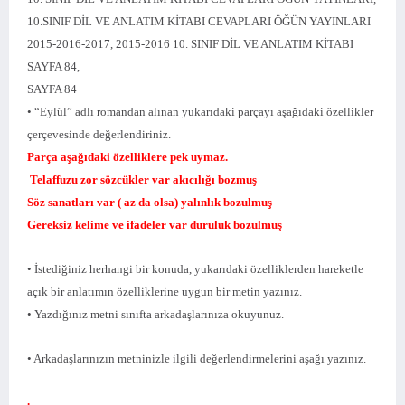
10.SINIF DİL VE ANLATIM KİTABI CEVAPLARI ÖĞÜN YAYINLARI
2015-2016-2017, 2015-2016 10. SINIF DİL VE ANLATIM KİTABI
SAYFA 84,
SAYFA 84
• “Eylül” adlı romandan alınan yukarıdaki parçayı aşağıdaki özellikler
çerçevesinde değerlendiriniz.
Parça aşağıdaki özelliklere pek uymaz.
Telaffuzu zor sözcükler var akıcılığı bozmuş
Söz sanatları var ( az da olsa) yalınlık bozulmuş
Gereksiz kelime ve ifadeler var duruluk bozulmuş
• İstediğiniz herhangi bir konuda, yukarıdaki özelliklerden hareketle
açık bir anlatımın özelliklerine uygun bir metin yazınız.
• Yazdığınız metni sınıfta arkadaşlarınıza okuyunuz.
• Arkadaşlarınızın metninizle ilgili değerlendirmelerini aşağı yazınız.
.