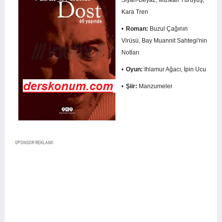
Siyah-Beyaz, Mızıkalı Yürü­yüş,
Kara Tren
Roman:
Buzul Çağının
Virüsü, Bay Muannit Sahtegi'nin
Notları
Oyun:
Ihlamur Ağacı, İpin Ucu
Ş
iir:
Manzumeler
SPONSOR REKLAMI