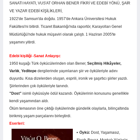
SANATI HAYATI, VUS'AT ORHAN BENER FİKRİ VE EDEBİ YÖNÜ, ŞAİR
VE YAZAR EDEBİ KİŞİLİKLERİ,
1922'de Samsun'da doğdu. 1957'de Ankara Üniversitesi Hukuk
Fakültesi'ni bitirdi. Ticaret Bakanlığı'nda ra­portör, Karayolları Genel
Müdürlüğü'nde hukuk müşaviri olarak çalıştı. 1 Haziran 2005'te
yaşamını yitirdi.
Edebi
ki
ş
ili
ğ
i
-Sanat Anlayışı:
1950 kuşağı Türk öykücülerinden olan Bener,
Se
ç
ilmi
ş
Hik
â
yeler,
Varl
ı
k
,
Yeditepe
dergilerinde yayınlanan şiir ve öyküleriyle adını
duyurdu. Kısa dizelerden oluşan, esprili, ironik ve şaşırtıcı şiirler yazdı.
Şiirlerinden çok öyküleriyle tanındı.
"Dost"
isimli öyküsüyle ödül kazandı. Öykülerinin ko­nusunu genellikle
kendi yaşamından aldı.
Ölüm temasının öne çıktığı öykülerinde gündelik olay­larla, bilinçaltında
birikmiş yaşam parçalarını birleştirdi.
Eserleri:
Ö
yk
ü
:
Dost, Yaşamasız,