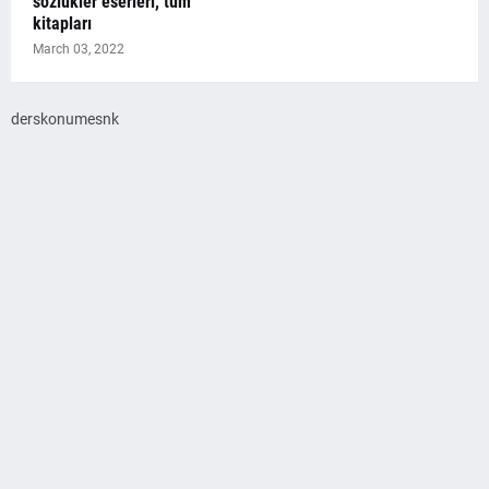
sözlükler eserleri, tüm
kitapları
March 03, 2022
derskonumesnk