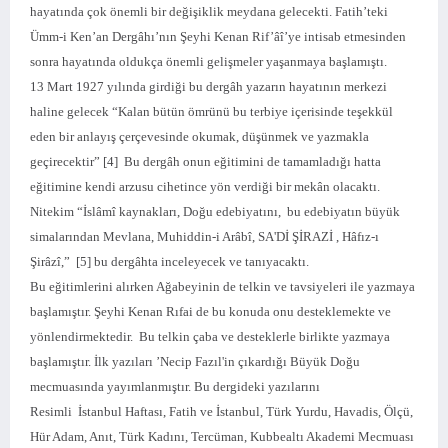
hayatında çok önemli bir değişiklik meydana gelecekti. Fatih’teki
Ümm-i Ken’an Dergâhı’nın Şeyhi Kenan Rif’âî’ye intisab etmesinden
sonra hayatında oldukça önemli gelişmeler yaşanmaya başlamıştı.
13 Mart 1927 yılında girdiği bu dergâh yazarın hayatının merkezi
haline gelecek “Kalan bütün ömrünü bu terbiye içerisinde teşekkül
eden bir anlayış çerçevesinde okumak, düşünmek ve yazmakla
geçirecektir” [4] Bu dergâh onun eğitimini de tamamladığı hatta
eğitimine kendi arzusu cihetince yön verdiği bir mekân olacaktı.
Nitekim “İslâmî kaynakları, Doğu edebiyatını, bu edebiyatın büyük
simalarından Mevlana, Muhiddin-i Arâbî, SA'Dİ ŞİRAZİ , Hâfız-ı
Şirâzî,” [5] bu dergâhta inceleyecek ve tanıyacaktı.
Bu eğitimlerini alırken Ağabeyinin de telkin ve tavsiyeleri ile yazmaya
başlamıştır. Şeyhi Kenan Rıfai de bu konuda onu desteklemekte ve
yönlendirmektedir. Bu telkin çaba ve desteklerle birlikte yazmaya
başlamıştır. İlk yazıları ’Necip Fazıl'in çıkardığı Büyük Doğu
mecmuasında yayımlanmıştır. Bu dergideki yazılarını
Resimli İstanbul Haftası, Fatih ve İstanbul, Türk Yurdu, Havadis, Ölçü,
Hür Adam, Anıt, Türk Kadını, Tercüman, Kubbealtı Akademi Mecmuası