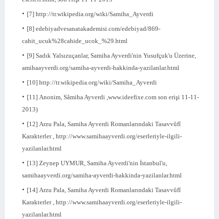
[7]
http://tr.wikipedia.org/wiki/Samiha_Ayverdi
[8]
edebiyadvesanatakademisi.com/edebiyad/869-
cahit_ucuk%28cahide_ucok_%29.html
[9]
Sadık Yalsızuçanlar, Samiha Ayverdi'nin Yusufçuk'u Üzerine,
amihaayverdi.org/samiha-ayverdi-hakkinda-yazilanlar.html
[10]
http://tr.wikipedia.org/wiki/Samiha_Ayverdi
[11]
Anonim, Sâmiha Ayverdi ,www.ideefixe.com son erişi 11-11-
2013)
[12]
Arzu Pala, Samiha Ayverdi Romanlarındaki Tasavvûfî
Karakterler , http://www.samihaayverdi.org/eserleriyle-ilgili-
yazilanlar.html
[13]
Zeynep UYMUR, Samiha Ayverdi'nin İstanbul'u,
samihaayverdi.org/samiha-ayverdi-hakkinda-yazilanlar.html
[14]
Arzu Pala, Samiha Ayverdi Romanlarındaki Tasavvûfî
Karakterler , http://www.samihaayverdi.org/eserleriyle-ilgili-
yazilanlar.html