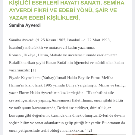
KİŞİLİĞİ ESERLERİ HAYATI SANATI, SEMİHA
AYVERDİ FİKRİ VE EDEBİ YÖNÜ, ŞAİR VE
YAZAR EDEBİ KİŞİLİKLERİ,
Samiha Ayverdi
Sâmiha Ayverdi (d. 25 Kasım 1905, İstanbul - ö. 22 Mart 1993,
İstanbul), mütefekkir ve mutasavvıf kadın yazarımız.
Roman , Hikâye , Hatıra, Makale ve inceleme türünde eserler veren
Rufailik tarikatı şeyhi Kenan Rufai’nin öğrencisi ve müridi olan kadın
yazarımızdır. [1]
Piyade Kaymakamı (Yarbay) İsmail Hakkı Bey ile Fatma Meliha
Hanım’ın kızı olarak 1905 yılında Dünya’ya gelmişti. Mimar ve tarihçi
yazar Ekrem Hakkı Ayverdi'nin kız kardeşidir. “İlk tahsilini aile
çevresi içerisinde yapmış, Anneannesi Hâlet Hanım, onun şifahi kültür
ve tarih şuuru kazanmasında, Dedesi ise ciddiyet, dürüstlük, az
konuşma gibi değerler noktasında ona örnek olmuştur. Evleri de devrin
seçkin bilim ve sanat adamlarının gelip gittiği bir yerdir. Bu ortamın da
onun yetişmesinde tesiri olduğu muhakkaktır. “ [2]