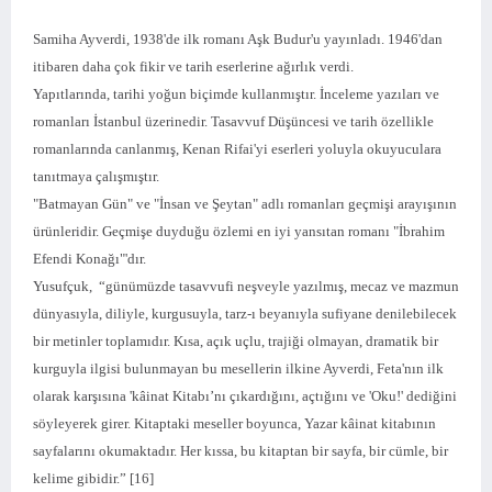
Samiha Ayverdi, 1938'de ilk romanı Aşk Budur'u yayınladı. 1946'dan
itibaren daha çok fikir ve tarih eserlerine ağırlık verdi.
Yapıtlarında, tarihi yoğun biçimde kullanmıştır. İnceleme yazıları ve
romanları İstanbul üzerinedir. Tasavvuf Düşüncesi ve tarih özellikle
romanlarında canlanmış, Kenan Rifai'yi eserleri yoluyla okuyuculara
tanıtmaya çalışmıştır.
"Batmayan Gün" ve "İnsan ve Şeytan" adlı romanları geçmişi arayışının
ürünleridir. Geçmişe duyduğu özlemi en iyi yansıtan romanı "İbrahim
Efendi Konağı"'dır.
Yusufçuk, “günümüzde tasavvufi neşveyle yazılmış, mecaz ve mazmun
dünyasıyla, diliyle, kurgusuyla, tarz-ı beyanıyla sufiyane denilebilecek
bir metinler toplamıdır. Kısa, açık uçlu, trajiği olmayan, dramatik bir
kurguyla ilgisi bulunmayan bu mesellerin ilkine Ayverdi, Feta'nın ilk
olarak karşısına 'kâinat Kitabı’nı çıkardığını, açtığını ve 'Oku!' dediğini
söyleyerek girer. Kitaptaki meseller boyunca, Yazar kâinat kitabının
sayfalarını okumaktadır. Her kıssa, bu kitaptan bir sayfa, bir cümle, bir
kelime gibidir.” [16]