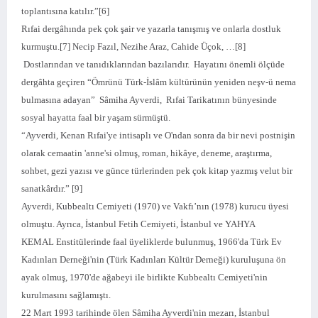
toplantısına katılır.”[6]
Rıfai dergâhında pek çok şair ve yazarla tanışmış ve onlarla dostluk
kurmuştu.[7] Necip Fazıl, Nezihe Araz, Cahide Üçok, …[8]
Dostlarından ve tanıdıklarından bazılarıdır. Hayatını önemli ölçüde
dergâhta geçiren “Ömrünü Türk-İslâm kültürünün yeniden neşv-ü nema
bulmasına adayan” Sâmiha Ayverdi, Rıfai Tarikatının bünyesinde
sosyal hayatta faal bir yaşam sürmüştü.
“Ayverdi, Kenan Rıfai'ye intisaplı ve O'ndan sonra da bir nevi postnişin
olarak cemaatin 'anne'si olmuş, roman, hikâye, deneme, araştırma,
sohbet, gezi yazısı ve günce türlerinden pek çok kitap yazmış velut bir
sanatkârdır.” [9]
Ayverdi, Kubbealtı Cemiyeti (1970) ve Vakfı’nın (1978) kurucu üyesi
olmuştu. Ayrıca, İstanbul Fetih Cemiyeti, İstanbul ve YAHYA
KEMAL Enstitülerinde faal üyeliklerde bulunmuş, 1966'da Türk Ev
Kadınları Derneği'nin (Türk Kadınları Kültür Derneği) kuruluşuna ön
ayak olmuş, 1970'de ağabeyi ile birlikte Kubbealtı Cemiyeti'nin
kurulmasını sağlamıştı.
22 Mart 1993 tarihinde ölen Sâmiha Ayverdi'nin mezarı, İstanbul