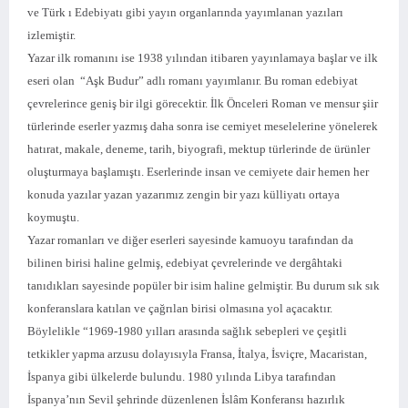
ve Türk ı Edebiyatı gibi yayın organlarında yayımlanan yazıları
izlemiştir.
Yazar ilk romanını ise 1938 yılından itibaren yayınlamaya başlar ve ilk
eseri olan “Aşk Budur” adlı romanı yayımlanır. Bu roman edebiyat
çevrelerince geniş bir ilgi görecektir. İlk Önceleri Roman ve mensur şiir
türlerinde eserler yazmış daha sonra ise cemiyet meselelerine yönelerek
hatırat, makale, deneme, tarih, biyografi, mektup türlerinde de ürünler
oluşturmaya başlamıştı. Eserlerinde insan ve cemiyete dair hemen her
konuda yazılar yazan yazarımız zengin bir yazı külliyatı ortaya
koymuştu.
Yazar romanları ve diğer eserleri sayesinde kamuoyu tarafından da
bilinen birisi haline gelmiş, edebiyat çevrelerinde ve dergâhtaki
tanıdıkları sayesinde popüler bir isim haline gelmiştir. Bu durum sık sık
konferanslara katılan ve çağrılan birisi olmasına yol açacaktır.
Böylelikle “1969-1980 yılları arasında sağlık sebepleri ve çeşitli
tetkikler yapma arzusu dolayısıyla Fransa, İtalya, İsviçre, Macaristan,
İspanya gibi ülkelerde bulundu. 1980 yılında Libya tarafından
İspanya’nın Sevil şehrinde düzenlenen İslâm Konferansı hazırlık