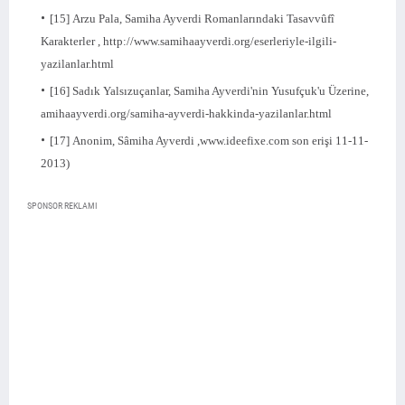
[15]
Arzu Pala, Samiha Ayverdi Romanlarındaki Tasavvûfî
Karakterler , http://www.samihaayverdi.org/eserleriyle-ilgili-
yazilanlar.html
[16]
Sadık Yalsızuçanlar, Samiha Ayverdi'nin Yusufçuk'u Üzerine,
amihaayverdi.org/samiha-ayverdi-hakkinda-yazilanlar.html
[17]
Anonim, Sâmiha Ayverdi ,www.ideefixe.com son erişi 11-11-
2013)
SPONSOR REKLAMI