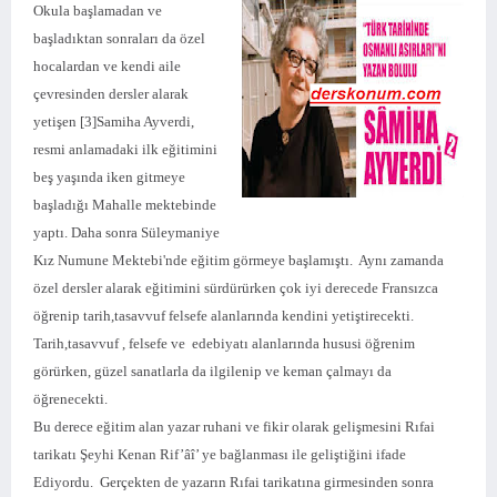
Okula başlamadan ve
başladıktan sonraları da özel
hocalardan ve kendi aile
çevresinden dersler alarak
yetişen [3]Samiha Ayverdi,
resmi anlamadaki ilk eğitimini
beş yaşında iken gitmeye
başladığı Mahalle mektebinde
yaptı. Daha sonra Süleymaniye
Kız Numune Mektebi'nde eğitim görmeye başlamıştı. Aynı zamanda
özel dersler alarak eğitimini sürdürürken çok iyi derecede Fransızca
öğrenip tarih,tasavvuf felsefe alanlarında kendini yetiştirecekti.
Tarih,tasavvuf , felsefe ve edebiyatı alanlarında hususi öğrenim
görürken, güzel sanatlarla da ilgilenip ve keman çalmayı da
öğrenecekti.
Bu derece eğitim alan yazar ruhani ve fikir olarak gelişmesini Rıfai
tarikatı Şeyhi Kenan Rif’âî’ ye bağlanması ile geliştiğini ifade
Ediyordu. Gerçekten de yazarın Rıfai tarikatına girmesinden sonra