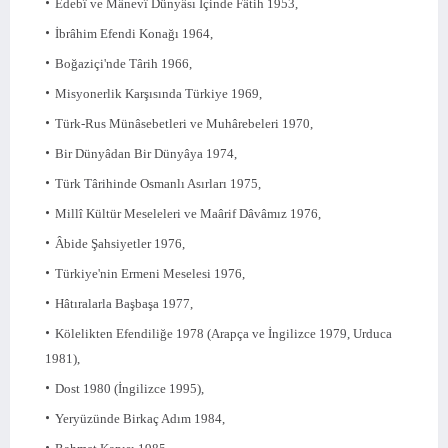
Edebî ve Mânevî Dünyâsı İçinde Fâtih 1953,
İbrâhim Efendi Konağı 1964,
Boğaziçi'nde Târih 1966,
Misyonerlik Karşısında Türkiye 1969,
Türk-Rus Münâsebetleri ve Muhârebeleri 1970,
Bir Dünyâdan Bir Dünyâya 1974,
Türk Târihinde Osmanlı Asırları 1975,
Millî Kültür Meseleleri ve Maârif Dâvâmız 1976,
Âbide Şahsiyetler 1976,
Türkiye'nin Ermeni Meselesi 1976,
Hâtıralarla Başbaşa 1977,
Kölelikten Efendiliğe 1978 (Arapça ve İngilizce 1979, Urduca
1981),
Dost 1980 (İngilizce 1995),
Yeryüzünde Birkaç Adım 1984,