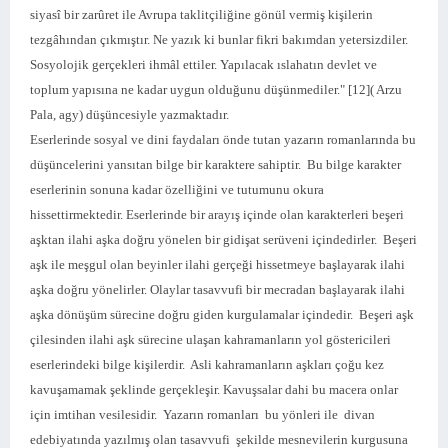
siyasî bir zarûret ile Avrupa taklitçiliğine gönül vermiş kişilerin
tezgâhından çıkmıştır. Ne yazık ki bunlar fikri bakımdan yetersizdiler.
Sosyolojik gerçekleri ihmâl ettiler. Yapılacak ıslahatın devlet ve
toplum yapısına ne kadar uygun olduğunu düşünmediler." [12]( Arzu
Pala, agy) düşüncesiyle yazmaktadır.
Eserlerinde sosyal ve dini faydaları önde tutan yazarın romanlarında bu
düşüncelerini yansıtan bilge bir karaktere sahiptir. Bu bilge karakter
eserlerinin sonuna kadar özelliğini ve tutumunu okura
hissettirmektedir. Eserlerinde bir arayış içinde olan karakterleri beşeri
aşktan ilahi aşka doğru yönelen bir gidişat serüveni içindedirler. Beşeri
aşk ile meşgul olan beyinler ilahi gerçeği hissetmeye başlayarak ilahi
aşka doğru yönelirler. Olaylar tasavvufi bir mecradan başlayarak ilahi
aşka dönüşüm sürecine doğru giden kurgulamalar içindedir. Beşeri aşk
çilesinden ilahi aşk sürecine ulaşan kahramanların yol göstericileri
eserlerindeki bilge kişilerdir. Asli kahramanların aşkları çoğu kez
kavuşamamak şeklinde gerçekleşir. Kavuşsalar dahi bu macera onlar
için imtihan vesilesidir. Yazarın romanları bu yönleri ile divan
edebiyatında yazılmış olan tasavvufi şekilde mesnevilerin kurgusuna