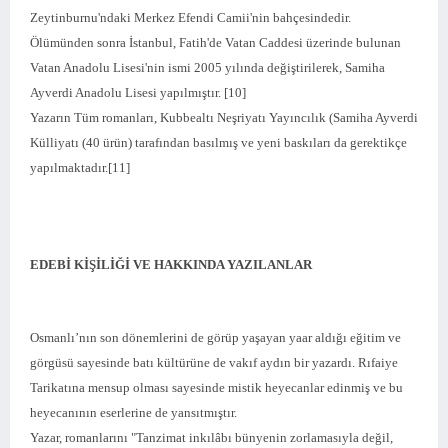
Zeytinburnu'ndaki Merkez Efendi Camii'nin bahçesindedir.
Ölümünden sonra İstanbul, Fatih'de Vatan Caddesi üzerinde bulunan
Vatan Anadolu Lisesi'nin ismi 2005 yılında değiştirilerek, Samiha
Ayverdi Anadolu Lisesi yapılmıştır. [10]
Yazarın Tüm romanları, Kubbealtı Neşriyatı Yayıncılık (Samiha Ayverdi
Külliyatı (40 ürün) tarafından basılmış ve yeni baskıları da gerektikçe
yapılmaktadır.[11]
EDEBİ KİŞİLİĞİ VE HAKKINDA YAZILANLAR
Osmanlı’nın son dönemlerini de görüp yaşayan yaar aldığı eğitim ve
görgüsü sayesinde batı kültürüne de vakıf aydın bir yazardı. Rıfaiye
Tarikatına mensup olması sayesinde mistik heyecanlar edinmiş ve bu
heyecanının eserlerine de yansıtmıştır.
Yazar, romanlarını "Tanzimat inkılâbı bünyenin zorlamasıyla değil,