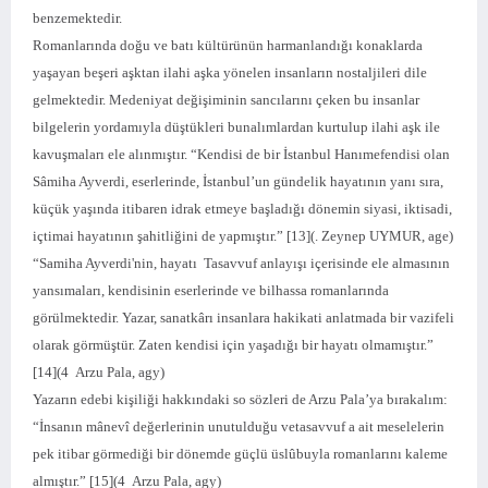
benzemektedir.
Romanlarında doğu ve batı kültürünün harmanlandığı konaklarda
yaşayan beşeri aşktan ilahi aşka yönelen insanların nostaljileri dile
gelmektedir. Medeniyat değişiminin sancılarını çeken bu insanlar
bilgelerin yordamıyla düştükleri bunalımlardan kurtulup ilahi aşk ile
kavuşmaları ele alınmıştır. “Kendisi de bir İstanbul Hanımefendisi olan
Sâmiha Ayverdi, eserlerinde, İstanbul’un gündelik hayatının yanı sıra,
küçük yaşında itibaren idrak etmeye başladığı dönemin siyasi, iktisadi,
içtimai hayatının şahitliğini de yapmıştır.” [13](. Zeynep UYMUR, age)
“Samiha Ayverdi'nin, hayatı Tasavvuf anlayışı içerisinde ele almasının
yansımaları, kendisinin eserlerinde ve bilhassa romanlarında
görülmektedir. Yazar, sanatkârı insanlara hakikati anlatmada bir vazifeli
olarak görmüştür. Zaten kendisi için yaşadığı bir hayatı olmamıştır.”
[14](4 Arzu Pala, agy)
Yazarın edebi kişiliği hakkındaki so sözleri de Arzu Pala’ya bırakalım:
“İnsanın mânevî değerlerinin unutulduğu vetasavvuf a ait meselelerin
pek itibar görmediği bir dönemde güçlü üslûbuyla romanlarını kaleme
almıştır.” [15](4 Arzu Pala, agy)