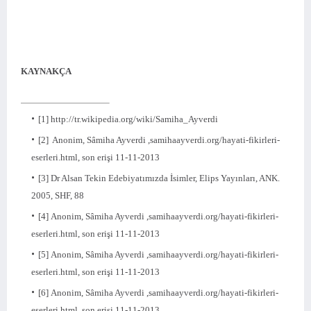
KAYNAKÇA
[1]
http://tr.wikipedia.org/wiki/Samiha_Ayverdi
[2]
Anonim, Sâmiha Ayverdi ,samihaayverdi.org/hayati-fikirleri-
eserleri.html, son erişi 11-11-2013
[3]
Dr Alsan Tekin Edebiyatımızda İsimler, Elips Yayınları, ANK.
2005, SHF, 88
[4]
Anonim, Sâmiha Ayverdi ,samihaayverdi.org/hayati-fikirleri-
eserleri.html, son erişi 11-11-2013
[5]
Anonim, Sâmiha Ayverdi ,samihaayverdi.org/hayati-fikirleri-
eserleri.html, son erişi 11-11-2013
[6]
Anonim, Sâmiha Ayverdi ,samihaayverdi.org/hayati-fikirleri-
eserleri.html, son erişi 11-11-2013