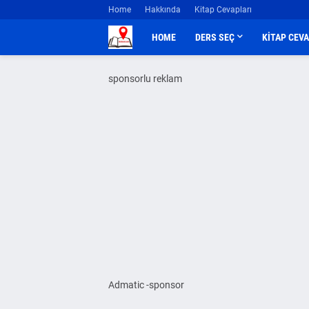
Home
Hakkında
Kitap Cevapları
HOME
DERS SEÇ
KİTAP CEV
sponsorlu reklam
Admatic -sponsor