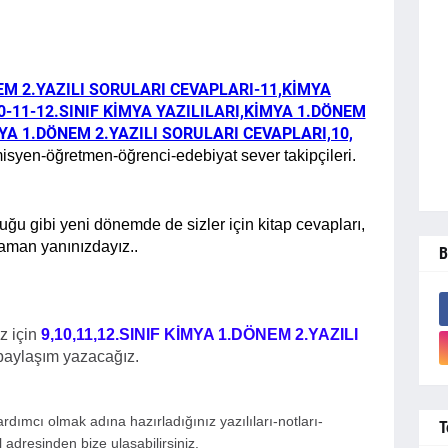
NEM 2.YAZILI SORULARI CEVAPLARI-
11,KİMYA
10-11-12.SINIF KİMYA YAZILILARI,KİMYA 1.DÖNEM
MYA 1.DÖNEM 2.YAZILI SORULARI CEVAPLARI,10,
isyen-öğretmen-öğrenci-edebiyat sever takipçileri.
 gibi yeni dönemde de sizler için kitap cevapları,
 zaman yanınızdayız..
B
z için
9,10,11,12.SINIF KİMYA 1.DÖNEM 2.YAZILI
paylaşım yazacağız.
dımcı olmak adına hazırladığınız yazılıları-notları-
T
 adresinden bize ulaşabilirsiniz.