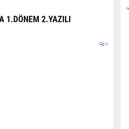
r
YA 1.DÖNEM 2.YAZILI
I
0