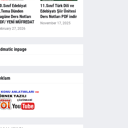
0.Sınıf Edebiyat
11.Sınıf Türk Dili ve
.Tema Dünden
Edebiyatı Şiir Ünitesi
ugüne Ders Notları
Ders Notları PDF indir
DF/ YENİ MÜFREDAT
November 17, 2025
ebruary 27, 2026
dmatic inpage
eklam