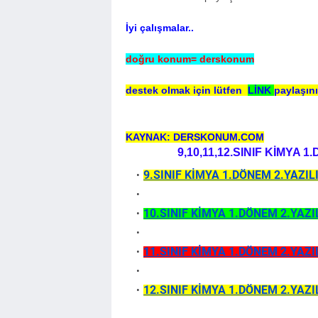
İyi çalışmalar..
doğru konum= derskonum
destek olmak için lütfen
LİNK
paylaşın
KAYNAK: DERSKONUM.COM
9,10,11,12.SINIF KİMYA
9.SINIF KİMYA 1.DÖNEM 2.YAZI
10.SINIF KİMYA 1.DÖNEM 2.YAZ
11.SINIF KİMYA 1.DÖNEM 2.YAZ
12.SINIF KİMYA 1.DÖNEM 2.YAZ