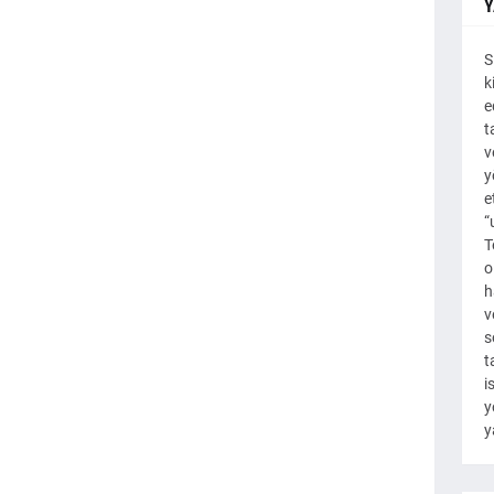
Y
S
k
e
t
v
y
e
“
T
o
h
v
s
t
i
y
y