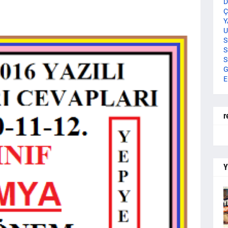
D
Ç
Y
U
S
S
S
G
E
r
Y