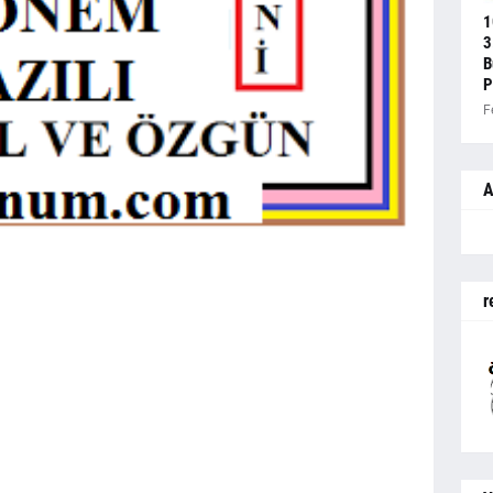
1
3
B
P
F
A
r