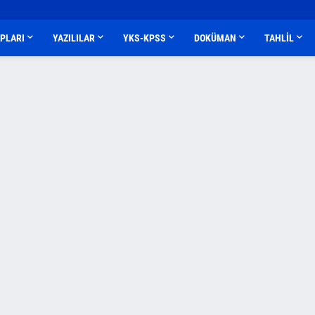
APLARI
YAZILILAR
YKS-KPSS
DOKÜMAN
TAHLİL