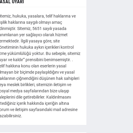
ASAL UYARI
itemiz, hukuka, yasalara, telif haklarına ve
işilik haklarına saygılı olmayı amaç
dinmiştir. Sitemiz, 5651 sayılı yasada
anımlanan yer sağlayıcı olarak hizmet
ermektedir. İlgili yasaya göre, site
önetiminin hukuka aykırı içerikleri kontrol
tme yükümlülüğü yoktur. Bu sebeple, sitemiz
uyar ve kaldır” prensibini benimsemiştir. .
elif hakkına konu olan eserlerin yasal
lmayan bir biçimde paylaşıldığını ve yasal
aklarının çiğnendiğini düşünen hak sahipleri
eya meslek birlikleri, sitemizin iletişim ve
osyal medya sayfalarından bize ulaşıp
aleplerini dile getirebilirler. Kaldırılmasını
stediğiniz içerik hakkında içeriğin altına
orum ve iletişim sayfasındaki mail adresine
azabilirsiniz.