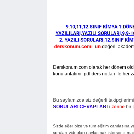
9,10,11,12.SINIF KİMYA 1.DÖ
YAZILILARI,YAZILI SORULARI,9,9-
2. YAZILI SORULARI,12.SINIF Kİ
derskonum.com ' un
değerli akadem
Derskonum.com olarak her dönem olduğu
konu anlatımı, pdf ders notları ile her
Bu sayfamızda siz değerli takipçilerimi
SORULARI CEVAPLARI
üzerine
bir 
Sizde eğer bize ve tüm eğitim camiasına yar
soruları-videoları paylaşmak isterseniz mail