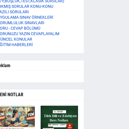
/Y,BOŞLUK,TEST,KLASİK SORULAR)
IKMIŞ SORULAR KONU-KONU
AZILI SORULARI
YGULAMA SINAV ÖRNEKLERİ
ORUMLULUK SINAVLARI
ORU - CEVAP BÖLÜMÜ
ORUNUZU YAZIN CEVAPLAYALIM
ÜNCEL KONULAR
ĞİTİM HABERLERİ
eklam
ENİ NOTLAR