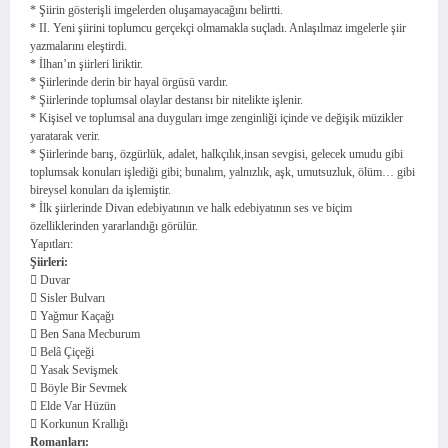
* Şiirin gösterişli imgelerden oluşamayacağını belirtti.
* II. Yeni şiirini toplumcu gerçekçi olmamakla suçladı. Anlaşılmaz imgelerle şiir
yazmalarını eleştirdi.
* İlhan’ın şiirleri liriktir.
* Şiirlerinde derin bir hayal örgüsü vardır.
* Şiirlerinde toplumsal olaylar destansı bir nitelikte işlenir.
* Kişisel ve toplumsal ana duyguları imge zenginliği içinde ve değişik müzikler
yaratarak verir.
* Şiirlerinde barış, özgürlük, adalet, halkçılık,insan sevgisi, gelecek umudu gibi
toplumsak konuları işlediği gibi; bunalım, yalnızlık, aşk, umutsuzluk, ölüm… gibi
bireysel konuları da işlemiştir.
* İlk şiirlerinde Divan edebiyatının ve halk edebiyatının ses ve biçim
özelliklerinden yararlandığı görülür.
Yapıtları:
Şiirleri:
 Duvar
 Sisler Bulvarı
 Yağmur Kaçağı
 Ben Sana Mecburum
 Belâ Çiçeği
 Yasak Sevişmek
 Böyle Bir Sevmek
 Elde Var Hüzün
 Korkunun Krallığı
Romanları: