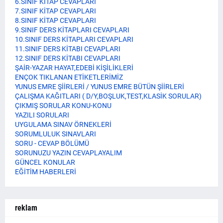
6.SINIF KİTAP CEVAPLARI
7.SINIF KİTAP CEVAPLARI
8.SINIF KİTAP CEVAPLARI
9.SINIF DERS KİTAPLARI CEVAPLARI
10.SINIF DERS KİTAPLARI CEVAPLARI
11.SINIF DERS KİTABI CEVAPLARI
12.SINIF DERS KİTABI CEVAPLARI
ŞAİR-YAZAR HAYAT,EDEBİ KİŞİLİKLERİ
ENÇOK TIKLANAN ETİKETLERİMİZ
YUNUS EMRE ŞİİRLERİ / YUNUS EMRE BÜTÜN ŞİİRLERİ
ÇALIŞMA KAĞITLARI ( D/Y,BOŞLUK,TEST,KLASİK SORULAR)
ÇIKMIŞ SORULAR KONU-KONU
YAZILI SORULARI
UYGULAMA SINAV ÖRNEKLERİ
SORUMLULUK SINAVLARI
SORU - CEVAP BÖLÜMÜ
SORUNUZU YAZIN CEVAPLAYALIM
GÜNCEL KONULAR
EĞİTİM HABERLERİ
reklam