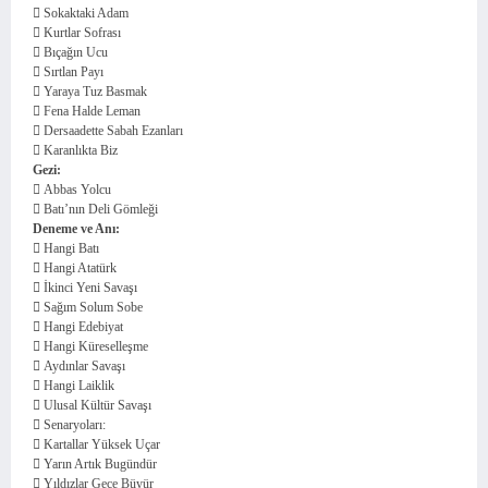
 Sokaktaki Adam
 Kurtlar Sofrası
 Bıçağın Ucu
 Sırtlan Payı
 Yaraya Tuz Basmak
 Fena Halde Leman
 Dersaadette Sabah Ezanları
 Karanlıkta Biz
Gezi:
 Abbas Yolcu
 Batı’nın Deli Gömleği
Deneme ve Anı:
 Hangi Batı
 Hangi Atatürk
 İkinci Yeni Savaşı
 Sağım Solum Sobe
 Hangi Edebiyat
 Hangi Küreselleşme
 Aydınlar Savaşı
 Hangi Laiklik
 Ulusal Kültür Savaşı
 Senaryoları:
 Kartallar Yüksek Uçar
 Yarın Artık Bugündür
 Yıldızlar Gece Büyür