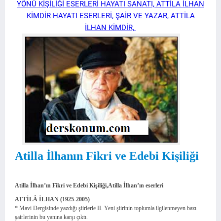
YÖNÜ KİŞİLİĞİ ESERLERİ HAYATI SANATI, ATTİLA İLHAN
KİMDİR HAYATI ESERLERİ, ŞAİR VE YAZAR, ATTİLA
İLHAN KİMDİR,
Atilla İlhanın Fikri ve Edebi Kişiliği
Atilla İlhan’ın Fikri ve Edebi Kişiliği,Atilla İlhan’ın eserleri
ATTİLÂ İLHAN (1925-2005)
* Mavi Dergisinde yazdığı şiirlerle II. Yeni şiirinin toplumla ilgilenmeyen bazı
şairlerinin bu yanına karşı çıktı.