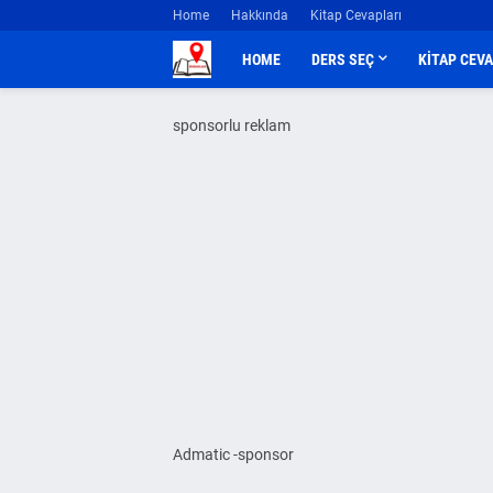
Home
Hakkında
Kitap Cevapları
HOME
DERS SEÇ
KİTAP CEV
sponsorlu reklam
Admatic -sponsor