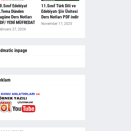
0.Sınıf Edebiyat
11.Sınıf Türk Dili ve
.Tema Dünden
Edebiyatı Şiir Ünitesi
ugüne Ders Notları
Ders Notları PDF indir
DF/ YENİ MÜFREDAT
November 17, 2025
ebruary 27, 2026
dmatic inpage
eklam