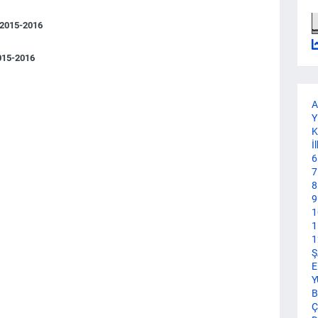
ı 2015-2016
 2015-2016
A
Y
K
İ
6
7
8
9
1
1
1
Ş
E
Y
B
Ç