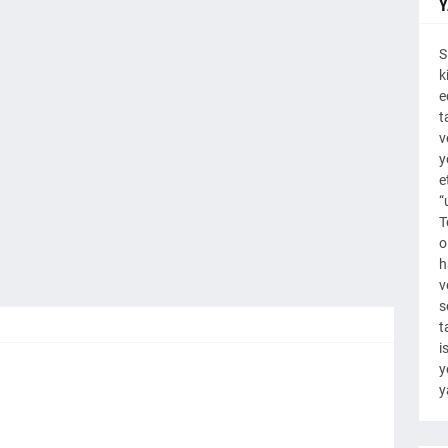
Y
S
k
e
t
v
y
e
“
T
o
h
v
s
t
i
y
y