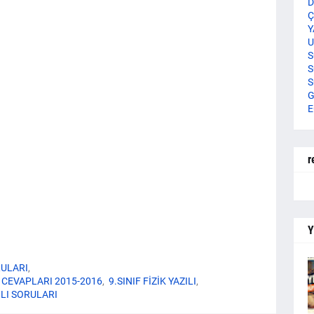
D
Ç
Y
U
S
S
S
G
E
r
Y
RULARI
I CEVAPLARI 2015-2016
9.SINIF FİZİK YAZILI
ILI SORULARI