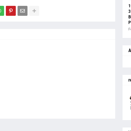
1
3
B
P
F
A
r