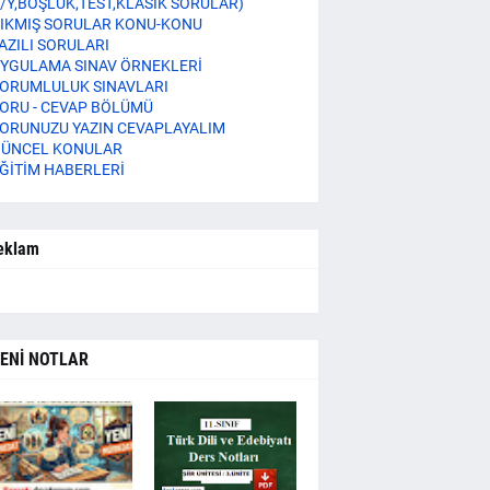
/Y,BOŞLUK,TEST,KLASİK SORULAR)
IKMIŞ SORULAR KONU-KONU
AZILI SORULARI
YGULAMA SINAV ÖRNEKLERİ
ORUMLULUK SINAVLARI
ORU - CEVAP BÖLÜMÜ
ORUNUZU YAZIN CEVAPLAYALIM
ÜNCEL KONULAR
ĞİTİM HABERLERİ
eklam
ENİ NOTLAR