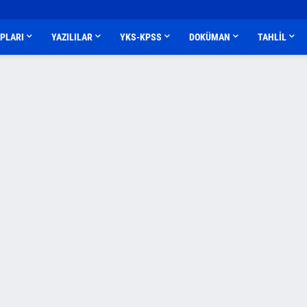
APLARI
YAZILILAR
YKS-KPSS
DOKÜMAN
TAHLİL