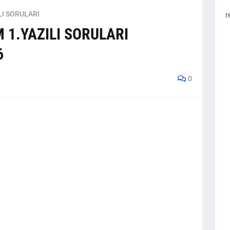
ILI SORULARI
r
M 1.YAZILI SORULARI
6
0