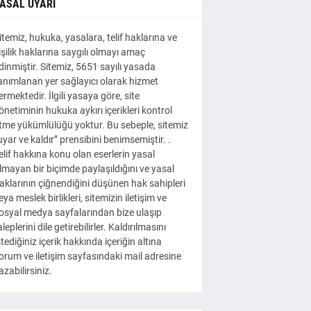
ASAL UYARI
itemiz, hukuka, yasalara, telif haklarına ve
işilik haklarına saygılı olmayı amaç
dinmiştir. Sitemiz, 5651 sayılı yasada
anımlanan yer sağlayıcı olarak hizmet
ermektedir. İlgili yasaya göre, site
önetiminin hukuka aykırı içerikleri kontrol
tme yükümlülüğü yoktur. Bu sebeple, sitemiz
uyar ve kaldır” prensibini benimsemiştir. .
elif hakkına konu olan eserlerin yasal
lmayan bir biçimde paylaşıldığını ve yasal
aklarının çiğnendiğini düşünen hak sahipleri
eya meslek birlikleri, sitemizin iletişim ve
osyal medya sayfalarından bize ulaşıp
aleplerini dile getirebilirler. Kaldırılmasını
stediğiniz içerik hakkında içeriğin altına
orum ve iletişim sayfasındaki mail adresine
azabilirsiniz.