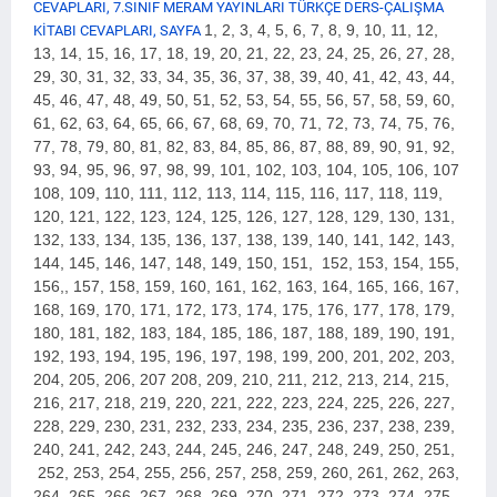
CEVAPLARI, 7.SINIF MERAM YAYINLARI TÜRKÇE DERS-ÇALIŞMA
1, 2, 3, 4, 5, 6, 7, 8, 9, 10, 11, 12,
KİTABI CEVAPLARI, SAYFA
13, 14, 15, 16, 17, 18, 19, 20, 21, 22, 23, 24, 25, 26, 27, 28,
29, 30, 31, 32, 33, 34, 35, 36, 37, 38, 39, 40, 41, 42, 43, 44,
45, 46, 47, 48, 49, 50, 51, 52, 53, 54, 55, 56, 57, 58, 59, 60,
61, 62, 63, 64, 65, 66, 67, 68, 69, 70, 71, 72, 73, 74, 75, 76,
77, 78, 79, 80, 81, 82, 83, 84, 85, 86, 87, 88, 89, 90, 91, 92,
93, 94, 95, 96, 97, 98, 99, 101, 102, 103, 104, 105, 106, 107
108, 109, 110, 111, 112, 113, 114, 115, 116, 117, 118, 119,
120, 121, 122, 123, 124, 125, 126, 127, 128, 129, 130, 131,
132, 133, 134, 135, 136, 137, 138, 139, 140, 141, 142, 143,
144, 145, 146, 147, 148, 149, 150, 151, 152, 153, 154, 155,
156,, 157, 158, 159, 160, 161, 162, 163, 164, 165, 166, 167,
168, 169, 170, 171, 172, 173, 174, 175, 176, 177, 178, 179,
180, 181, 182, 183, 184, 185, 186, 187, 188, 189, 190, 191,
192, 193, 194, 195, 196, 197, 198, 199, 200, 2
01, 202, 203,
204, 205, 206, 207 208, 209, 210, 211, 212, 213, 214, 215,
216, 217, 218, 219, 220, 221, 222, 223, 224, 225, 226, 227,
228, 229, 230, 231, 232, 233, 234, 235, 236, 237, 238, 239,
240, 241, 242, 243, 244, 245, 246, 247, 248, 249, 250, 251,
252, 253, 254, 255, 256, 257, 258, 259, 260, 261, 262, 263,
264, 265, 266, 267, 268, 269, 270, 271, 272, 273, 274, 275,