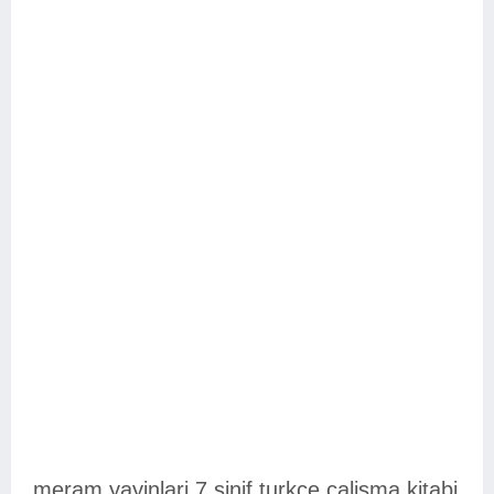
meram yayinlari 7.sinif turkce calisma kitabi