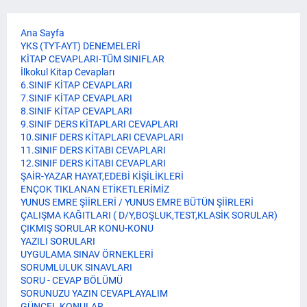
Ana Sayfa
YKS (TYT-AYT) DENEMELERİ
KİTAP CEVAPLARI-TÜM SINIFLAR
İlkokul Kitap Cevapları
6.SINIF KİTAP CEVAPLARI
7.SINIF KİTAP CEVAPLARI
8.SINIF KİTAP CEVAPLARI
9.SINIF DERS KİTAPLARI CEVAPLARI
10.SINIF DERS KİTAPLARI CEVAPLARI
11.SINIF DERS KİTABI CEVAPLARI
12.SINIF DERS KİTABI CEVAPLARI
ŞAİR-YAZAR HAYAT,EDEBİ KİŞİLİKLERİ
ENÇOK TIKLANAN ETİKETLERİMİZ
YUNUS EMRE ŞİİRLERİ / YUNUS EMRE BÜTÜN ŞİİRLERİ
ÇALIŞMA KAĞITLARI ( D/Y,BOŞLUK,TEST,KLASİK SORULAR)
ÇIKMIŞ SORULAR KONU-KONU
YAZILI SORULARI
UYGULAMA SINAV ÖRNEKLERİ
SORUMLULUK SINAVLARI
SORU - CEVAP BÖLÜMÜ
SORUNUZU YAZIN CEVAPLAYALIM
GÜNCEL KONULAR