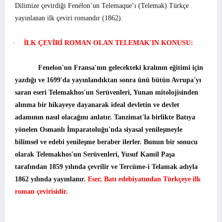
Dilimize çevirdiği Fenélon’un Telemaque’ı (Telemak) Türkçe
yayınlanan ilk çeviri romandır (1862).
·
İLK ÇEVİRİ ROMAN OLAN TELEMAK'IN KONUSU:
Fenelon'un Fransa'nın gelecekteki kralının eğitimi için
yazdığı ve 1699'da yayınlandıktan sonra ünü bütün Avrupa'yı
saran eseri Telemakhos'un Serüvenleri, Yunan mitolojisinden
alınma bir hikayeye dayanarak ideal devletin ve devlet
adamının nasıl olacağını anlatır. Tanzimat'la birlikte Batıya
yönelen Osmanlı İmparatoluğu'nda siyasal yenileşmeyle
bilimsel ve edebi yenileşme beraber ilerler. Bunun bir sonucu
olarak Telemakhos'un Serüvenleri, Yusuf Kamil Paşa
tarafından 1859 yılında çevrilir ve Tercüme-i Telamak adıyla
1862 yılında yayınlanır.
Eser, Batı edebiyatından Türkçeye ilk
roman çevirisidir.