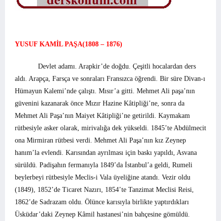
YUSUF KAMİL PAŞA(1808 – 1876)
Devlet adamı. Arapkir’de doğdu. Çeşitli hocalardan ders
aldı. Arapça, Farsça ve sonraları Fransızca öğrendi. Bir süre Divan-ı
Hümayun Kalemi’nde çalıştı. Mısır’a gitti. Mehmet Ali paşa’nın
güvenini kazanarak önce Mızır Hazine Kâtipliği’ne, sonra da
Mehmet Ali Paşa’nın Maiyet Kâtipliği’ne getirildi. Kaymakam
rütbesiyle asker olarak, mirivalığa dek yükseldi. 1845’te Abdülmecit
ona Mirmiran rütbesi verdi. Mehmet Ali Paşa’nın kız Zeynep
hanım’la evlendi. Karısından ayrılması için baskı yapıldı, Asvana
sürüldü. Padişahın fermanıyla 1849’da İstanbul’a geldi, Rumeli
beylerbeyi rütbesiyle Meclis-i Vala üyeliğine atandı. Vezir oldu
(1849), 1852’de Ticaret Nazırı, 1854’te Tanzimat Meclisi Reisi,
1862’de Sadrazam oldu. Ölünce karısıyla birlikte yaptırdıkları
Üsküdar’daki Zeynep Kâmil hastanesi’nin bahçesine gömüldü.