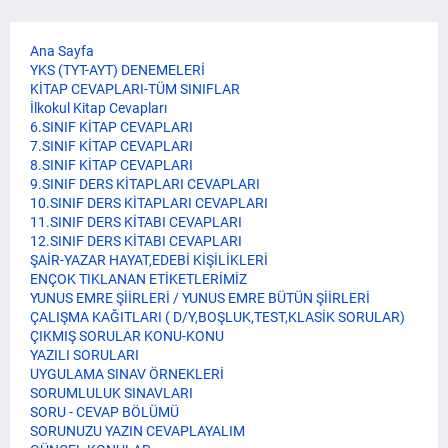
Ana Sayfa
YKS (TYT-AYT) DENEMELERİ
KİTAP CEVAPLARI-TÜM SINIFLAR
İlkokul Kitap Cevapları
6.SINIF KİTAP CEVAPLARI
7.SINIF KİTAP CEVAPLARI
8.SINIF KİTAP CEVAPLARI
9.SINIF DERS KİTAPLARI CEVAPLARI
10.SINIF DERS KİTAPLARI CEVAPLARI
11.SINIF DERS KİTABI CEVAPLARI
12.SINIF DERS KİTABI CEVAPLARI
ŞAİR-YAZAR HAYAT,EDEBİ KİŞİLİKLERİ
ENÇOK TIKLANAN ETİKETLERİMİZ
YUNUS EMRE ŞİİRLERİ / YUNUS EMRE BÜTÜN ŞİİRLERİ
ÇALIŞMA KAĞITLARI ( D/Y,BOŞLUK,TEST,KLASİK SORULAR)
ÇIKMIŞ SORULAR KONU-KONU
YAZILI SORULARI
UYGULAMA SINAV ÖRNEKLERİ
SORUMLULUK SINAVLARI
SORU - CEVAP BÖLÜMÜ
SORUNUZU YAZIN CEVAPLAYALIM