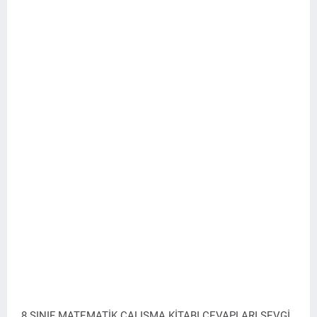
8.SINIF MATEMATİK ÇALIŞMA KİTABI CEVAPLARI SEVGİ