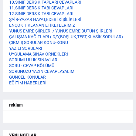
10.SINIF DERS KİTAPLARI CEVAPLARI
11.SINIF DERS KİTABI CEVAPLARI
12.SINIF DERS KİTABI CEVAPLARI
ŞAİR-YAZAR HAYAT,EDEBİ KİŞİLİKLERİ
ENÇOK TIKLANAN ETİKETLERİMİZ
YUNUS EMRE ŞİİRLERİ / YUNUS EMRE BÜTÜN ŞİİRLERİ
ÇALIŞMA KAĞITLARI ( D/Y,BOŞLUK,TEST,KLASİK SORULAR)
ÇIKMIŞ SORULAR KONU-KONU
YAZILI SORULARI
UYGULAMA SINAV ÖRNEKLERİ
SORUMLULUK SINAVLARI
SORU - CEVAP BÖLÜMÜ
SORUNUZU YAZIN CEVAPLAYALIM
GÜNCEL KONULAR
EĞİTİM HABERLERİ
reklam
YENİ NOTLAR