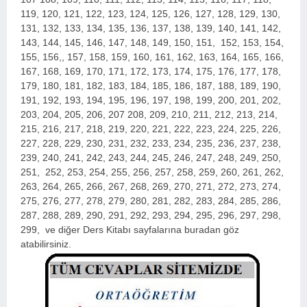
119, 120, 121, 122, 123, 124, 125, 126, 127, 128, 129, 130,
131, 132, 133, 134, 135, 136, 137, 138, 139, 140, 141, 142,
143, 144, 145, 146, 147, 148, 149, 150, 151, 152, 153, 154,
155, 156,, 157, 158, 159, 160, 161, 162, 163, 164, 165, 166,
167, 168, 169, 170, 171, 172, 173, 174, 175, 176, 177, 178,
179, 180, 181, 182, 183, 184, 185, 186, 187, 188, 189, 190,
191, 192, 193, 194, 195, 196, 197, 198, 199, 200, 2
01, 202,
203, 204, 205, 206, 207 208, 209, 210, 211, 212, 213, 214,
215, 216, 217, 218, 219, 220, 221, 222, 223, 224, 225, 226,
227, 228, 229, 230, 231, 232, 233, 234, 235, 236, 237, 238,
239, 240, 241, 242, 243, 244, 245, 246, 247, 248, 249, 250,
251, 252, 253, 254, 255, 256, 257, 258, 259, 260, 261, 262,
263, 264, 265, 266, 267, 268, 269, 270, 271, 272, 273, 274,
275, 276, 277, 278, 279, 280, 281, 282, 283, 284, 285, 286,
287, 288, 289, 290, 291, 292, 293, 294, 295, 296, 297, 298,
299,
ve diğer Ders Kitabı sayfalarına buradan göz
atabilirsiniz.