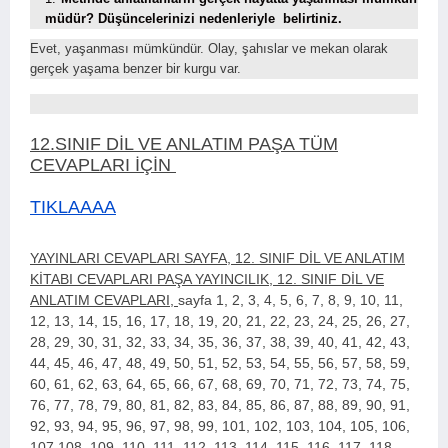
müdür? Düşüncelerinizi nedenleriyle
belirtiniz.
Evet, yaşanması mümkündür. Olay, şahıslar ve mekan olarak
gerçek yaşama benzer bir kurgu var.
12.SINIF DİL VE ANLATIM PAŞA TÜM
CEVAPLARI İÇİN
TIKLAAAA
YAYINLARI CEVAPLARI SAYFA, 12. SINIF DİL VE ANLATIM
KİTABI CEVAPLARI PAŞA YAYINCILIK, 12. SINIF DİL VE
ANLATIM CEVAPLARI,
sayfa 1, 2, 3, 4, 5, 6, 7, 8, 9, 10, 11,
12, 13, 14, 15, 16, 17, 18, 19, 20, 21, 22, 23, 24, 25, 26, 27,
28, 29, 30, 31, 32, 33, 34, 35, 36, 37, 38, 39, 40, 41, 42, 43,
44, 45, 46, 47, 48, 49, 50, 51, 52, 53, 54, 55, 56, 57, 58, 59,
60, 61, 62, 63, 64, 65, 66, 67, 68, 69, 70, 71, 72, 73, 74, 75,
76, 77, 78, 79, 80, 81, 82, 83, 84, 85, 86, 87, 88, 89, 90, 91,
92, 93, 94, 95, 96, 97, 98, 99, 101, 102, 103, 104, 105, 106,
107 108, 109, 110, 111, 112, 113, 114, 115, 116, 117, 118,