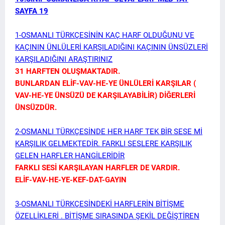
SAYFA 19
1-OSMANLI TÜRKÇESİNİN KAÇ HARF OLDUĞUNU VE
KAÇININ ÜNLÜLERİ KARŞILADIĞINI KAÇININ ÜNSÜZLERİ
KARŞILADIĞINI ARAŞTIRINIZ
31 HARFTEN OLUŞMAKTADIR.
BUNLARDAN ELİF-VAV-HE-YE ÜNLÜLERİ KARŞILAR (
VAV-HE-YE ÜNSÜZÜ DE KARŞILAYABİLİR) DİĞERLERİ
ÜNSÜZDÜR.
2-OSMANLI TÜRKÇESİNDE HER HARF TEK BİR SESE Mİ
KARŞILIK GELMEKTEDİR. FARKLI SESLERE KARŞILIK
GELEN HARFLER HANGİLERİDİR
FARKLI SESİ KARŞILAYAN HARFLER DE VARDIR.
ELİF-VAV-HE-YE-KEF-DAT-GAYIN
3-OSMANLI TÜRKÇESİNDEKİ HARFLERİN BİTİŞME
ÖZELLİKLERİ . BİTİŞME SIRASINDA ŞEKİL DEĞİŞTİREN