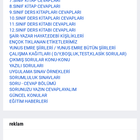
7.SINIF KİTAP CEVAPLARI
8.SINIF KİTAP CEVAPLARI
9.SINIF DERS KİTAPLARI CEVAPLARI
10.SINIF DERS KİTAPLARI CEVAPLARI
11.SINIF DERS KİTABI CEVAPLARI
12.SINIF DERS KİTABI CEVAPLARI
ŞAİR-YAZAR HAYAT,EDEBİ KİŞİLİKLERİ
ENÇOK TIKLANAN ETİKETLERİMİZ
YUNUS EMRE ŞİİRLERİ / YUNUS EMRE BÜTÜN ŞİİRLERİ
ÇALIŞMA KAĞITLARI ( D/Y,BOŞLUK,TEST,KLASİK SORULAR)
ÇIKMIŞ SORULAR KONU-KONU
YAZILI SORULARI
UYGULAMA SINAV ÖRNEKLERİ
SORUMLULUK SINAVLARI
SORU - CEVAP BÖLÜMÜ
SORUNUZU YAZIN CEVAPLAYALIM
GÜNCEL KONULAR
EĞİTİM HABERLERİ
reklam