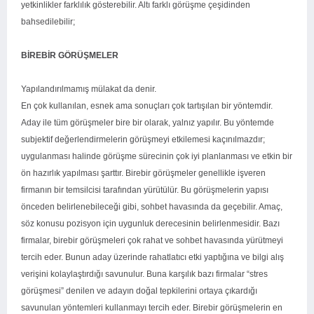
yetkinlikler farklılık gösterebilir. Altı farklı görüşme çeşidinden
bahsedilebilir;
BİREBİR GÖRÜŞMELER
Yapılandırılmamış mülakat da denir.
En çok kullanılan, esnek ama sonuçları çok tartışılan bir yöntemdir.
Aday ile tüm görüşmeler bire bir olarak, yalnız yapılır. Bu yöntemde
subjektif değerlendirmelerin görüşmeyi etkilemesi kaçınılmazdır;
uygulanması halinde görüşme sürecinin çok iyi planlanması ve etkin bir
ön hazırlık yapılması şarttır. Birebir görüşmeler genellikle işveren
firmanın bir temsilcisi tarafından yürütülür. Bu görüşmelerin yapısı
önceden belirlenebileceği gibi, sohbet havasında da geçebilir. Amaç,
söz konusu pozisyon için uygunluk derecesinin belirlenmesidir. Bazı
firmalar, birebir görüşmeleri çok rahat ve sohbet havasında yürütmeyi
tercih eder. Bunun aday üzerinde rahatlatıcı etki yaptığına ve bilgi alış
verişini kolaylaştırdığı savunulur. Buna karşılık bazı firmalar “stres
görüşmesi” denilen ve adayın doğal tepkilerini ortaya çıkardığı
savunulan yöntemleri kullanmayı tercih eder. Birebir görüşmelerin en