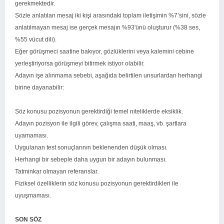
gerekmektedir.
Sözle anlatılan mesaj iki kişi arasındaki toplam iletişimin %7’sini, sözle
anlatılmayan mesaj ise gerçek mesajın %93′ünü oluşturur (%38 ses,
%55 vücut dili).
Eğer görüşmeci saatine bakıyor, gözlüklerini veya kalemini cebine
yerleştiriyorsa görüşmeyi bitirmek istiyor olabilir.
Adayın işe alınmama sebebi, aşağıda belirtilen unsurlardan herhangi
birine dayanabilir:
Söz konusu pozisyonun gerektirdiği temel niteliklerde eksiklik.
Adayın pozisyon ile ilgili görev, çalışma saati, maaş, vb. şartlara
uyamaması.
Uygulanan test sonuçlarının beklenenden düşük olması.
Herhangi bir sebeple daha uygun bir adayın bulunması.
Tatminkar olmayan referanslar.
Fiziksel özelliklerin söz konusu pozisyonun gerektirdikleri ile
uyuşmaması.
SON SÖZ