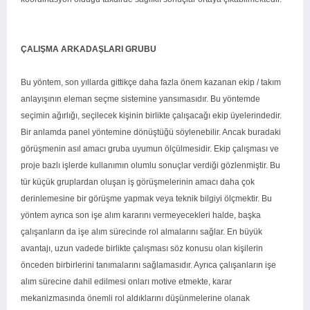
ÇALIŞMA ARKADAŞLARI GRUBU
Bu yöntem, son yıllarda gittikçe daha fazla önem kazanan ekip / takım
anlayışının eleman seçme sistemine yansımasıdır. Bu yöntemde
seçimin ağırlığı, seçilecek kişinin birlikte çalışacağı ekip üyelerindedir.
Bir anlamda panel yöntemine dönüştüğü söylenebilir. Ancak buradaki
görüşmenin asıl amacı gruba uyumun ölçülmesidir. Ekip çalışması ve
proje bazlı işlerde kullanımın olumlu sonuçlar verdiği gözlenmiştir. Bu
tür küçük gruplardan oluşan iş görüşmelerinin amacı daha çok
derinlemesine bir görüşme yapmak veya teknik bilgiyi ölçmektir. Bu
yöntem ayrıca son işe alım kararını vermeyecekleri halde, başka
çalışanların da işe alım sürecinde rol almalarını sağlar. En büyük
avantajı, uzun vadede birlikte çalışması söz konusu olan kişilerin
önceden birbirlerini tanımalarını sağlamasıdır. Ayrıca çalışanların işe
alım sürecine dahil edilmesi onları motive etmekte, karar
mekanizmasında önemli rol aldıklarını düşünmelerine olanak