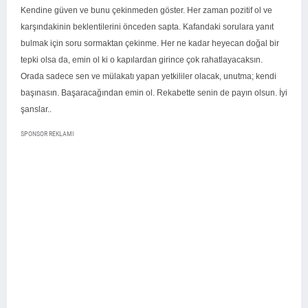
Kendine güven ve bunu çekinmeden göster. Her zaman pozitif ol ve
karşındakinin beklentilerini önceden sapta. Kafandaki sorulara yanıt
bulmak için soru sormaktan çekinme. Her ne kadar heyecan doğal bir
tepki olsa da, emin ol ki o kapılardan girince çok rahatlayacaksın.
Orada sadece sen ve mülakatı yapan yetkililer olacak, unutma; kendi
başınasın. Başaracağından emin ol. Rekabette senin de payın olsun. İyi
şanslar..
SPONSOR REKLAMI