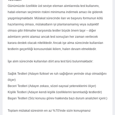
Günümüzde özellikle üst seviye eleman alımlarında test kullanımı,
hatalı eleman seçiminin riskini minimuma indirmek amacı ile giderek
yaygınlaşmaktadır. Mülakat sürecinde ilan ve başvuru formunun kötü
hazırlanmış olması, mülakatların iyi planlanamamış veya subjektif
olması gibi ihtimaller karşısında testler büyük önem taşır – diğer
adımların yerini alamaz ancak test sonuçları her zaman verilecek
karara destek olacak niteliktedir. Ancak işe alma sürecinde kullanılan
testlerin geçerliliği konusundaki ikilem, halen devam etmektedir.
İşe alım sürecinde kullanılan dört ana test türü bulunmaktadır:
Sağlık Testleri (Adayın fiziksel ve ruh sağlığının yerinde olup olmadığını
ölçer)
Beceri Testleri (Adayın zekası, sözel-sayısal yeteneklerini ölçer)
Kişilik Testleri (Adayın kendi kişilik özelliklerini tanımladığı testlerdir)
Başarı Testleri (Söz konusu görev hakkında bazı durum analizleri içerir.)
Toplam mülakat süresinin en az %70′inde sizin konuşmanız