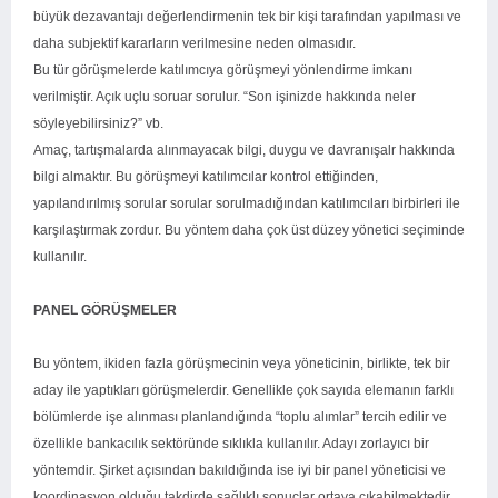
büyük dezavantajı değerlendirmenin tek bir kişi tarafından yapılması ve
daha subjektif kararların verilmesine neden olmasıdır.
Bu tür görüşmelerde katılımcıya görüşmeyi yönlendirme imkanı
verilmiştir. Açık uçlu soruar sorulur. “Son işinizde hakkında neler
söyleyebilirsiniz?” vb.
Amaç, tartışmalarda alınmayacak bilgi, duygu ve davranışalr hakkında
bilgi almaktır. Bu görüşmeyi katılımcılar kontrol ettiğinden,
yapılandırılmış sorular sorular sorulmadığından katılımcıları birbirleri ile
karşılaştırmak zordur. Bu yöntem daha çok üst düzey yönetici seçiminde
kullanılır.
PANEL GÖRÜŞMELER
Bu yöntem, ikiden fazla görüşmecinin veya yöneticinin, birlikte, tek bir
aday ile yaptıkları görüşmelerdir. Genellikle çok sayıda elemanın farklı
bölümlerde işe alınması planlandığında “toplu alımlar” tercih edilir ve
özellikle bankacılık sektöründe sıklıkla kullanılır. Adayı zorlayıcı bir
yöntemdir. Şirket açısından bakıldığında ise iyi bir panel yöneticisi ve
koordinasyon olduğu takdirde sağlıklı sonuçlar ortaya çıkabilmektedir.