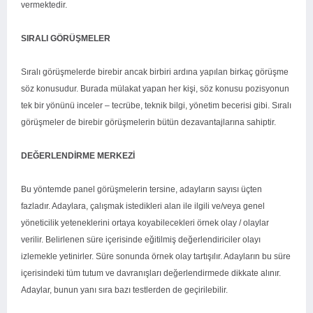
vermektedir.
SIRALI GÖRÜŞMELER
Sıralı görüşmelerde birebir ancak birbiri ardına yapılan birkaç görüşme
söz konusudur. Burada mülakat yapan her kişi, söz konusu pozisyonun
tek bir yönünü inceler – tecrübe, teknik bilgi, yönetim becerisi gibi. Sıralı
görüşmeler de birebir görüşmelerin bütün dezavantajlarına sahiptir.
DEĞERLENDİRME MERKEZİ
Bu yöntemde panel görüşmelerin tersine, adayların sayısı üçten
fazladır. Adaylara, çalışmak istedikleri alan ile ilgili ve/veya genel
yöneticilik yeteneklerini ortaya koyabilecekleri örnek olay / olaylar
verilir. Belirlenen süre içerisinde eğitilmiş değerlendiriciler olayı
izlemekle yetinirler. Süre sonunda örnek olay tartışılır. Adayların bu süre
içerisindeki tüm tutum ve davranışları değerlendirmede dikkate alınır.
Adaylar, bunun yanı sıra bazı testlerden de geçirilebilir.