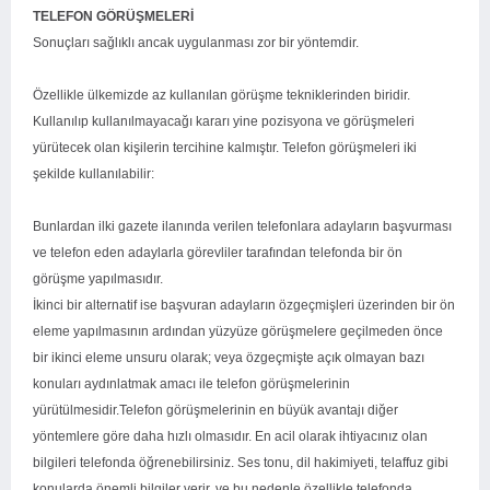
TELEFON GÖRÜŞMELERİ
Sonuçları sağlıklı ancak uygulanması zor bir yöntemdir.
Özellikle ülkemizde az kullanılan görüşme tekniklerinden biridir.
Kullanılıp kullanılmayacağı kararı yine pozisyona ve görüşmeleri
yürütecek olan kişilerin tercihine kalmıştır. Telefon görüşmeleri iki
şekilde kullanılabilir:
Bunlardan ilki gazete ilanında verilen telefonlara adayların başvurması
ve telefon eden adaylarla görevliler tarafından telefonda bir ön
görüşme yapılmasıdır.
İkinci bir alternatif ise başvuran adayların özgeçmişleri üzerinden bir ön
eleme yapılmasının ardından yüzyüze görüşmelere geçilmeden önce
bir ikinci eleme unsuru olarak; veya özgeçmişte açık olmayan bazı
konuları aydınlatmak amacı ile telefon görüşmelerinin
yürütülmesidir.Telefon görüşmelerinin en büyük avantajı diğer
yöntemlere göre daha hızlı olmasıdır. En acil olarak ihtiyacınız olan
bilgileri telefonda öğrenebilirsiniz. Ses tonu, dil hakimiyeti, telaffuz gibi
konularda önemli bilgiler verir, ve bu nedenle özellikle telefonda