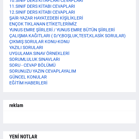
10.SINIF DERS KİTAPLARI CEVAPLARI
11.SINIF DERS KİTABI CEVAPLARI
12.SINIF DERS KİTABI CEVAPLARI
ŞAİR-YAZAR HAYAT,EDEBİ KİŞİLİKLERİ
ENÇOK TIKLANAN ETİKETLERİMİZ
YUNUS EMRE ŞİİRLERİ / YUNUS EMRE BÜTÜN ŞİİRLERİ
ÇALIŞMA KAĞITLARI ( D/Y,BOŞLUK,TEST,KLASİK SORULAR)
ÇIKMIŞ SORULAR KONU-KONU
YAZILI SORULARI
UYGULAMA SINAV ÖRNEKLERİ
SORUMLULUK SINAVLARI
SORU - CEVAP BÖLÜMÜ
SORUNUZU YAZIN CEVAPLAYALIM
GÜNCEL KONULAR
EĞİTİM HABERLERİ
reklam
YENİ NOTLAR