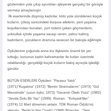
gözlemden yola çıkıp ayrıntıları işleyerek gerçekçi bir görüşle
vermeyi amaçlamıştır.
İlk eserlerinde düşmüş kadınlar, kötü yola sürüklenen küçük
kızların, çöküş sürecindeki burjuva ailelerin, yeni yaşama
koşullarından bunalan, yurt özlemi çeken göçmenlerin,
yoksulluk içinde yaşama savaşı veren, yalnız kalmış
kadınların, çocukların dramına sevecen bir bakışla eğilmiştir.
Öykülerinin çoğunda anne-kız ilişkisinin önemli bir yer
tuttuğu, konunun kadın kahramanlar ile kızları üzerinde
odaklandığı, gerçekliği küçük kızların bakış açısıyla işlediği
görülür.
BÜTÜN ESERLERİ Öyküleri: “Parasız Yatılı”
(1971)“Kuşatma” (1972) “Benim Sinemalarım” (1973) “Gül
Mevsimidir” (uzun öykü, 1973) “Gecenin Öteki Yüzü” (1982)
“Sevda Dolu Bir Yaz” (1999). Roman: “Kırkyedi’liler”
(1974) 12 Mart dönemini anlatır. TDK Roman Ödülü’nü
almıştır. “Berlin’in Nar Çiçeği” (1988) Röportaj: “Yeni