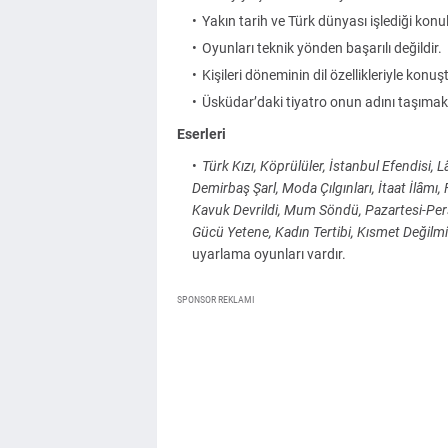
Yakın tarih ve Türk dünyası işlediği konu
Oyunları teknik yönden başarılı değildir.
Kişileri döneminin dil özellikleriyle konu
Üsküdar’daki tiyatro onun adını taşımak
Eserleri
Türk Kızı, Köprülüler, İstanbul Efendisi, 
Demirbaş Şarl, Moda Çılgınları, İtaat İlâmı,
Kavuk Devrildi, Mum Söndü, Pazartesi-Pe
Gücü Yetene, Kadın Tertibi, Kısmet Değilm
uyarlama oyunları vardır.
SPONSOR REKLAMI