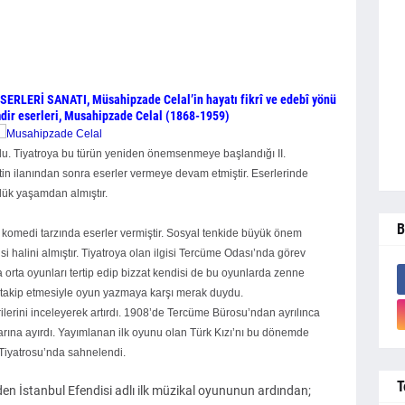
RLERİ SANATI, Müsahipzade Celal’in hayatı fikrî ve edebî yönü
dir eserleri,
Musahipzade Celal (1868-1959)
u. Tiyatroya bu türün yeniden önemsenmeye başlandığı II.
tin ilanından sonra eserler vermeye devam etmiştir. Eserlerinde
lük yaşamdan almıştır.
B
komedi tarzında eserler vermiştir. Sosyal tenkide büyük önem
si halini almıştır. Tiyatroya olan ilgisi Tercüme Odası’nda görev
a orta oyunları tertip edip bizzat kendisi de bu oyunlarda zenne
ı takip etmesiyle oyun yazmaya karşı merak duydu.
rilerini inceleyerek artırdı. 1908’de Tercüme Bürosu’ndan ayrılınca
na ayırdı. Yayımlanan ilk oyunu olan Türk Kızı’nı bu dönemde
Tiyatrosu’nda sahnelendi.
T
veden İstanbul Efendisi adlı ilk müzikal oyununun ardından;