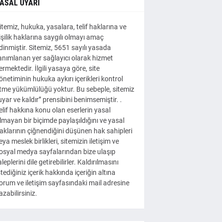
ASAL UYARI
itemiz, hukuka, yasalara, telif haklarına ve
işilik haklarına saygılı olmayı amaç
dinmiştir. Sitemiz, 5651 sayılı yasada
anımlanan yer sağlayıcı olarak hizmet
ermektedir. İlgili yasaya göre, site
önetiminin hukuka aykırı içerikleri kontrol
tme yükümlülüğü yoktur. Bu sebeple, sitemiz
uyar ve kaldır” prensibini benimsemiştir. .
elif hakkına konu olan eserlerin yasal
lmayan bir biçimde paylaşıldığını ve yasal
aklarının çiğnendiğini düşünen hak sahipleri
eya meslek birlikleri, sitemizin iletişim ve
osyal medya sayfalarından bize ulaşıp
aleplerini dile getirebilirler. Kaldırılmasını
stediğiniz içerik hakkında içeriğin altına
orum ve iletişim sayfasındaki mail adresine
azabilirsiniz.