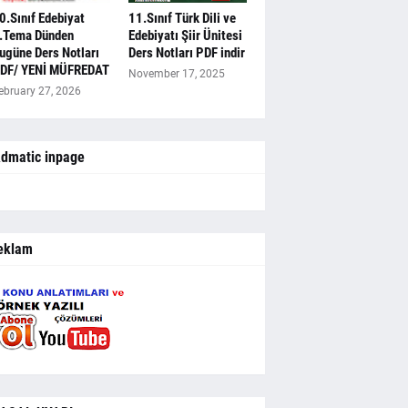
0.Sınıf Edebiyat
11.Sınıf Türk Dili ve
.Tema Dünden
Edebiyatı Şiir Ünitesi
ugüne Ders Notları
Ders Notları PDF indir
DF/ YENİ MÜFREDAT
November 17, 2025
ebruary 27, 2026
dmatic inpage
eklam