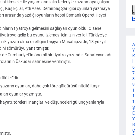
i kimseler ile yaşamlarını alın terleriyle kazanmaya çalışan
çi, Kaşıkçılar, Atlı Ases, Demirbaş Şarl gibi oyunları yazmaya
rı arasında yazdığı oyunların hepsi Osmanlı Operet Heyeti
adınların tiyatroya gelmesini sağlayan oyun oldu. O sene
yatroya gelip bu oyunu izlemesi için izin verildi. Türkiye’ye
ilk yazarı olma özelliğini taşıyan Musahipzade, 18.yüzyıl
A
dini sömürüyü yansıtmıştır.
Y
de Cumhuriyet’in önemli bir tiyatro yazarıdır. Sanatçının adı
K
olarının Üsküdar sahnesine verilmiştir.
İ
6
7
ülüler”dir.
8
9
azarın oyunları, daha çok töre güldürüsü niteliği taşır.
1
alan oyunlar yazmıştır.
1
1
ayatı, töreleri, inançları ve düşünceleri gülünç yanlarıyla
Ş
E
Y
B
Ç
mıştır.