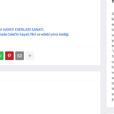
Y
S
k
e
İ HAYATI ESERLERİ SANATI
t
de Celal’in hayatı fikrî ve edebî yönü kisiliği
v
y
e
“
T
o
h
v
s
t
i
y
y