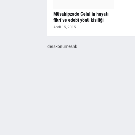
Müsahipzade Celal’in hayatı
fikrî ve edebî yönü kisiliği
April 15, 2015
derskonumesnk