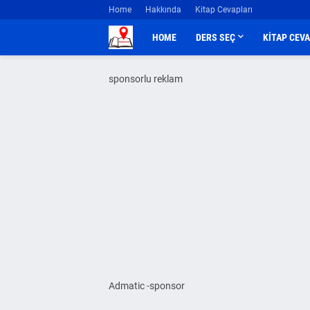
Home
Hakkında
Kitap Cevapları
HOME
DERS SEÇ
KİTAP CEV
sponsorlu reklam
Admatic -sponsor