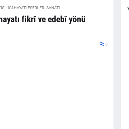
İSİLİGİ HAYATI ESERLERİ SANATI
r
ayatı fikrî ve edebî yönü
0