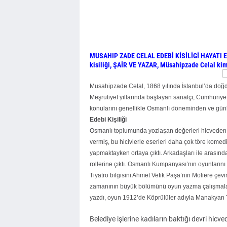
MUSAHIP ZADE CELAL EDEBİ KİSİLİGİ HAYATI ESE
kisiliği, ŞAİR VE YAZAR, Müsahipzade Celal kim
Musahipzade Celal, 1868 yılında İstanbul’da doğd
Meşrutiyet yıllarında başlayan sanatçı, Cumhuriye
konularını genellikle Osmanlı döneminden ve gün
Edebi Kişiliği
Osmanlı toplumunda yozlaşan değerleri hicveden 
vermiş, bu hicivlerle eserleri daha çok töre komedi
yapmaktayken ortaya çıktı. Arkadaşları ile arasınd
rollerine çıktı. Osmanlı Kumpanyası’nın oyunların
Tiyatro bilgisini Ahmet Vefik Paşa’nın Moliere çevi
zamanının büyük bölümünü oyun yazma çalışmaları
yazdı, oyun 1912’de Köprülüler adıyla Manakyan 
Belediye işlerine kadıların baktığı devri hic