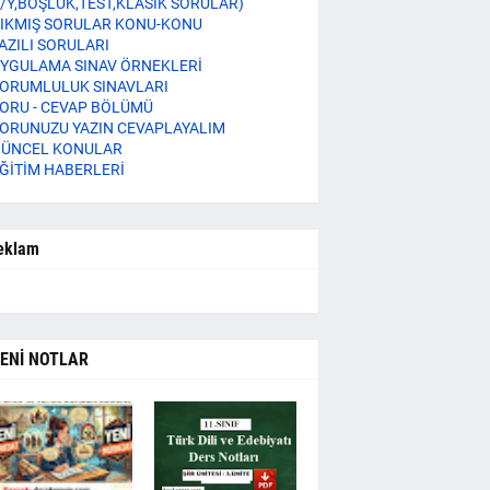
/Y,BOŞLUK,TEST,KLASİK SORULAR)
IKMIŞ SORULAR KONU-KONU
AZILI SORULARI
YGULAMA SINAV ÖRNEKLERİ
ORUMLULUK SINAVLARI
ORU - CEVAP BÖLÜMÜ
ORUNUZU YAZIN CEVAPLAYALIM
ÜNCEL KONULAR
ĞİTİM HABERLERİ
eklam
ENİ NOTLAR