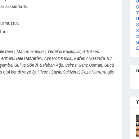
D
lar arasındadır.
Ç
Y
U
şturmuştur.
S
S
tadır.
S
G
E
Lâle Devri, Macun Hokkası, Yedekçi Kaşıkçılar, Atlı Ases,
 Fermanlı Deli Hazretleri, Aynaroz Kadısı, Kafes Arkasında, Bir
rşembe, Gül ve Gönül, Balaban Ağa, Selma, Genç Osman,
Gücü
r
iş
gibi kendi yazdığı;
Hisse-i Şayia, Sekizinci, Ceza Kanunu
gibi
Y