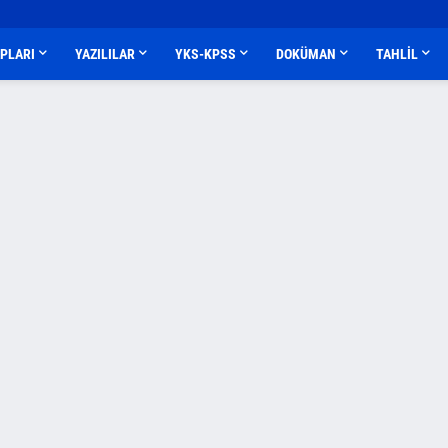
APLARI
YAZILILAR
YKS-KPSS
DOKÜMAN
TAHLİL