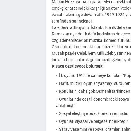
Macun Hokkası, baba parası yiyen mevki sahib
emekçiler arasındaki karşıtlığı anlatan Yedek
ve sahnelenmeye devam etti. 1919-1924 yılla
tarafından sahnelendi.
Lale Devri adlı oyunu, İstanbul’da ilk defa k
Ramazan ayında ilk defa kadınların da gece ti
özgü denebilecek bir müzikal komedi türünün 
Osmanlı toplumundaki idari bozuklukları ve 
Musahipzade Celal, hem Milli Edebiyatın hem 
bir vefa borcu olarak günümüzde Şehir tiyatr
Kısaca özetleyecek olursak;
İlk oyunu 1913’te sahneye konulan “Köpr
Hafif, müzikli oyunlar yazmayı sürdüren y
Konularını daha çok Osmanlı tarihinden 
Oyunlarında çeşitli dönemlerdeki sosyal h
anlatmıştır.
Sosyal eleştiriye büyük önem vermiştir.
Oyunları siyasal ve belgesel niteliktedir.
Saray yaşamını ve sosyal dramları anlat