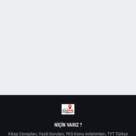
NIÇIN VARIZ ?
Kitap Cevapları, Yazılı Soruları, YKS Konu Anlatımları, TYT Türkçe