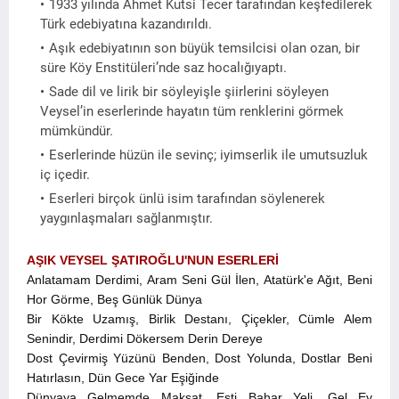
1933 yılında Ahmet Kutsi Tecer tarafından keşfedilerek
Türk edebiyatına kazandırıldı.
Aşık edebiyatının son büyük temsilcisi olan ozan, bir
süre Köy Enstitüleri’nde saz hocalığıyaptı.
Sade dil ve lirik bir söyleyişle şiirlerini söyleyen
Veysel’in eserlerinde hayatın tüm renklerini görmek
mümkündür.
Eserlerinde hüzün ile sevinç; iyimserlik ile umutsuzluk
iç içedir.
Eserleri birçok ünlü isim tarafından söylenerek
yaygınlaşmaları sağlanmıştır.
AŞIK VEYSEL ŞATIROĞLU'NUN ESERLERİ
Anlatamam Derdimi, Aram Seni Gül İlen, Atatürk'e Ağıt, Beni
Hor Görme, Beş Günlük Dünya
Bir Kökte Uzamış, Birlik Destanı, Çiçekler, Cümle Alem
Senindir, Derdimi Dökersem Derin Dereye
Dost Çevirmiş Yüzünü Benden, Dost Yolunda, Dostlar Beni
Hatırlasın, Dün Gece Yar Eşiğinde
Dünyaya Gelmemde Maksat, Esti Bahar Yeli, Gel Ey