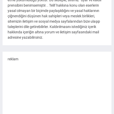
etme yükümlülüğü yoktur. Bu sebeple, sitemiz “uyar ve kaldır”
prensibini benimsemiştir. . Telif hakkına konu olan eserlerin
yasal olmayan bir biçimde paylaşıldığını ve yasal haklarının
çiğnendiğini düşünen hak sahipleri veya meslek birlikleri,
sitemizin iletişim ve sosyal medya sayfalarından bize ulaşıp
taleplerini dile getirebilirler. Kaldırılmasını istediğiniz içerik
hakkında içeriğin altına yorum ve iletişim sayfasındaki mail
adresine yazabilirsiniz.
reklam