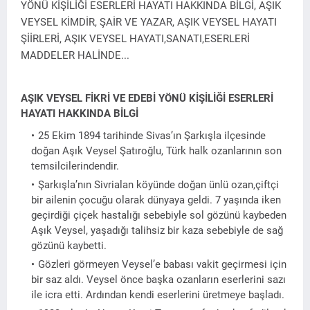
YÖNÜ KİŞİLİĞİ ESERLERİ HAYATI HAKKINDA BİLGİ, AŞIK
VEYSEL KİMDİR, ŞAİR VE YAZAR, AŞIK VEYSEL HAYATI
ŞİİRLERİ, AŞIK VEYSEL HAYATI,SANATI,ESERLERİ
MADDELER HALİNDE...
AŞIK VEYSEL FİKRİ VE EDEBİ YÖNÜ KİŞİLİĞİ ESERLERİ
HAYATI HAKKINDA BİLGİ
25 Ekim 1894 tarihinde Sivas’ın Şarkışla ilçesinde
doğan Aşık Veysel Şatıroğlu, Türk halk ozanlarının son
temsilcilerindendir.
Şarkışla’nın Sivrialan köyünde doğan ünlü ozan,çiftçi
bir ailenin çocuğu olarak dünyaya geldi. 7 yaşında iken
geçirdiği çiçek hastalığı sebebiyle sol gözünü kaybeden
Aşık Veysel, yaşadığı talihsiz bir kaza sebebiyle de sağ
gözünü kaybetti.
Gözleri görmeyen Veysel’e babası vakit geçirmesi için
bir saz aldı. Veysel önce başka ozanların eserlerini sazı
ile icra etti. Ardından kendi eserlerini üretmeye başladı.