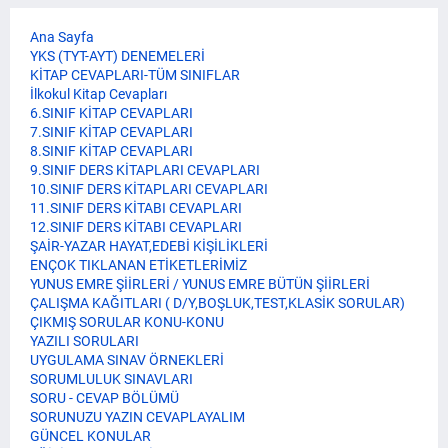
Ana Sayfa
YKS (TYT-AYT) DENEMELERİ
KİTAP CEVAPLARI-TÜM SINIFLAR
İlkokul Kitap Cevapları
6.SINIF KİTAP CEVAPLARI
7.SINIF KİTAP CEVAPLARI
8.SINIF KİTAP CEVAPLARI
9.SINIF DERS KİTAPLARI CEVAPLARI
10.SINIF DERS KİTAPLARI CEVAPLARI
11.SINIF DERS KİTABI CEVAPLARI
12.SINIF DERS KİTABI CEVAPLARI
ŞAİR-YAZAR HAYAT,EDEBİ KİŞİLİKLERİ
ENÇOK TIKLANAN ETİKETLERİMİZ
YUNUS EMRE ŞİİRLERİ / YUNUS EMRE BÜTÜN ŞİİRLERİ
ÇALIŞMA KAĞITLARI ( D/Y,BOŞLUK,TEST,KLASİK SORULAR)
ÇIKMIŞ SORULAR KONU-KONU
YAZILI SORULARI
UYGULAMA SINAV ÖRNEKLERİ
SORUMLULUK SINAVLARI
SORU - CEVAP BÖLÜMÜ
SORUNUZU YAZIN CEVAPLAYALIM
GÜNCEL KONULAR