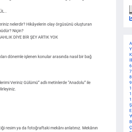
ÜL..
eriniz nelerdir? Hikâyelerin olay örgüsünü oluşturan
üdür? Niçin?
AHLIK DİYE BİR ŞEY ARTIK YOK
A
Y
K
ıkları dönemle işlenen konular arasında nasıl bir bağ
İ
6
7
8
erimi Veriniz Gülümü” adlı metinlerde “Anadolu” ile
9
1
irleyiniz.
1
1
Ş
E
Y
B
Ç
çtiği resim ya da fotoğraftaki mekânı anlatınız. Mekânın