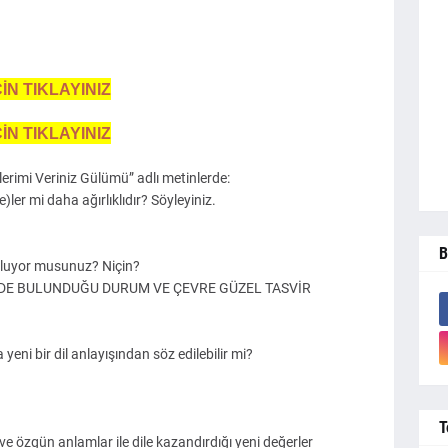
İN TIKLAYINIZ
İN TIKLAYINIZ
lerimi Veriniz Gülümü” adlı metinlerde:
)ler mi daha ağırlıklıdır? Söyleyiniz.
B
buluyor musunuz? Niçin?
İNDE BULUNDUĞU DURUM VE ÇEVRE GÜZEL TASVİR
yeni bir dil anlayışından söz edilebilir mi?
T
ve özgün anlamlar ile dile kazandırdığı yeni değerler