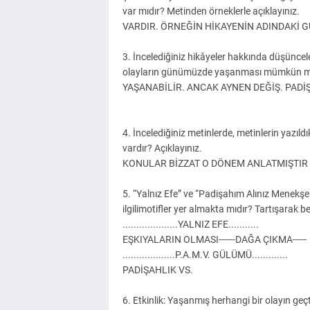
var mıdır? Metinden örneklerle açıklayınız.
VARDIR. ÖRNEĞİN HİKAYENİN ADINDAKİ G
3. İncelediğiniz hikâyeler hakkında düşüncel
olayların günümüzde yaşanması mümkün m
YAŞANABİLİR. ANCAK AYNEN DEĞİŞ. PADİŞ
4. İncelediğiniz metinlerde, metinlerin yazıld
vardır? Açıklayınız.
KONULAR BİZZAT O DÖNEM ANLATMIŞTIR
5. “Yalnız Efe” ve “Padişahım Alınız Menekşel
ilgilimotifler yer almakta mıdır? Tartışarak bel
....................YALNIZ EFE...........
EŞKIYALARIN OLMASI------DAĞA ÇIKMA-----
...................P.A.M.V. GÜLÜMÜ.............
PADİŞAHLIK VS.
6. Etkinlik: Yaşanmış herhangi bir olayın ge