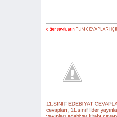
d
iğer sayfaların
TÜM CEVAPLARI İÇİ
11.SINIF EDEBİYAT CEVAPLARI
cevapları, 11.sınıf lider yayınla
yayınları edebiyat kitabı cev