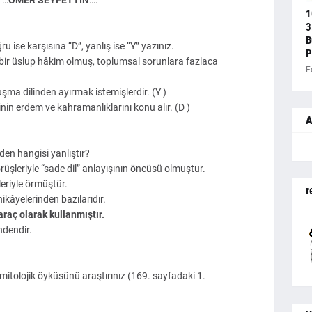
i …
ÖMER SEYFETTİN
….
1
3
B
ru ise karşısına “D”, yanlış ise “Y” yazınız.
P
 bir üslup hâkim olmuş, toplumsal sorunlara fazlaca
F
nuşma dilinden ayırmak istemişlerdir. (Y )
inin erdem ve kahramanlıklarını konu alır. (D )
A
rden hangisi yanlıştır?
üşleriyle “sade dil” anlayışının öncüsü olmuştur.
eleriyle örmüştür.
r
ikâyelerinden bazılarıdır.
raç olarak kullanmıştır.
ndendir.
 mitolojik öyküsünü araştırınız (169. sayfadaki 1.