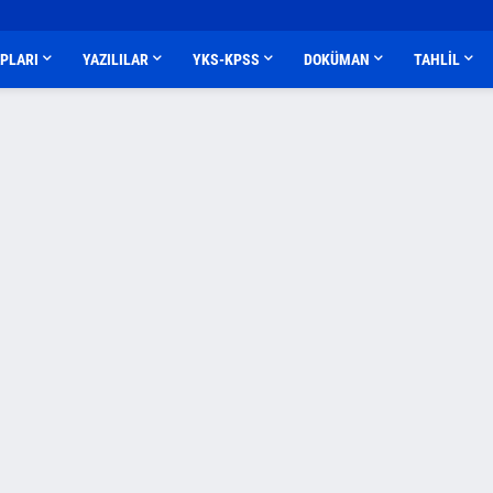
APLARI
YAZILILAR
YKS-KPSS
DOKÜMAN
TAHLİL