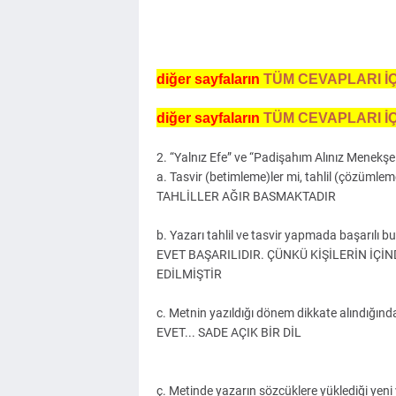
d
iğer sayfaların
TÜM CEVAPLARI İÇ
d
iğer sayfaların
TÜM CEVAPLARI İÇ
2. “Yalnız Efe” ve “Padişahım Alınız Menekşe
a. Tasvir (betimleme)ler mi, tahlil (çözümleme
TAHLİLLER AĞIR BASMAKTADIR
b. Yazarı tahlil ve tasvir yapmada başarılı 
EVET BAŞARILIDIR. ÇÜNKÜ KİŞİLERİN İÇ
EDİLMİŞTİR
c. Metnin yazıldığı dönem dikkate alındığında 
EVET... SADE AÇIK BİR DİL
ç. Metinde yazarın sözcüklere yüklediği yeni 