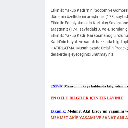
Etkinlik: Yakup Kadri’nin “Sodom ve Gomore”
dönemin özelliklerini araştırınız (173. sayfadak
Etkinlik: Edebiyatımızda Kurtuluş Savaşı önc
araştırınız (174. sayfadaki 3. ve 4. sorular içi
Etkinlik: Yakup Kadri Karaosmanoğlu rolünü 
Kadri’nin hayatı ve sanatı hakkında bilgi topla
HATIRLATMA: Musahipzade Celal’in “Yedekçi”
derslerde işleyeceğinizi unutmayınız.
Etkinlik:
Manzum hikâye hakkında bilgi edininiz (1
EN ÖZLÜ BİLGİLER İÇİN TIKLAYINIZ
Etkinlik:
Mehmet Âkif Ersoy’un yaşamını ve sa
MEHMET AKİF YAŞAMI VE SANAT ANLAY