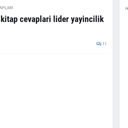
VAPLARI
r
 kitap cevaplari lider yayincilik
11