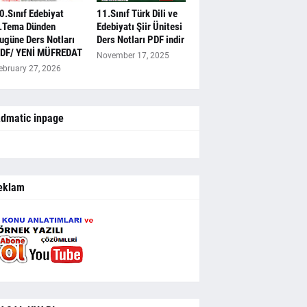
0.Sınıf Edebiyat
11.Sınıf Türk Dili ve
.Tema Dünden
Edebiyatı Şiir Ünitesi
ugüne Ders Notları
Ders Notları PDF indir
DF/ YENİ MÜFREDAT
November 17, 2025
ebruary 27, 2026
dmatic inpage
eklam