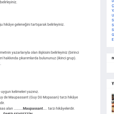
D
elirleyiniz.
Ç
Y
U
S
ğu hikâye geleneğini tartışarak belirleyiniz.
S
S
G
E
i metnin yazarlarıyla olan ilişkisini belirleyiniz (birinci
r
leri hakkında çıkarımlarda bulununuz (ikinci grup).
.
Y
 uygun kelimeleri yazınız.
 Guy de Maupassant (Guy Dö Mopasan) tarzı hikâye
dir.
 esas alan …………
Maupassant
….. tarzı hikâyelerdir.