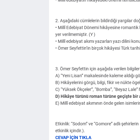
• Millî edebiyatın hikâyedeki önemli temsilcis
2. Aşağıdaki cümlelerin bildirdiği yargılar doğ
• Millî Edebiyat Dönemi hikâyesine romantik
yer verilmemiştir. (Y )
• Millî edebiyat akımı yazarları yazı dilini ko
• Ömer Seyfettin’in birçok hikâyesi Türk tarih
3. Ömer Seyfettin için aşağıda verilen bilgile
A) “Yeni Lisan” makalesinde kaleme aldığı gör
B) Hikâyelerini görgü, bilgi, fikir ve nükte ög
C) “Yüksek Ökçeler”, “Bomba”, “Beyaz Lale” h
D) Hikâye türünü roman türüne geçişte bir a
E) Millî edebiyat akımının önde gelen isimleri
Etkinlik: “Sodom” ve “Gomore” adlı şehirlerin
etkinlik içindir.).
CEVAP İÇİN TIKLA