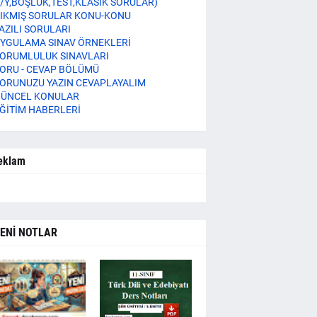
/Y,BOŞLUK,TEST,KLASİK SORULAR)
IKMIŞ SORULAR KONU-KONU
AZILI SORULARI
YGULAMA SINAV ÖRNEKLERİ
ORUMLULUK SINAVLARI
ORU - CEVAP BÖLÜMÜ
ORUNUZU YAZIN CEVAPLAYALIM
ÜNCEL KONULAR
ĞİTİM HABERLERİ
eklam
ENİ NOTLAR