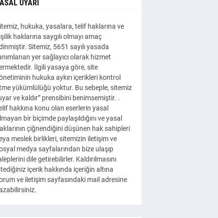
ASAL UYARI
itemiz, hukuka, yasalara, telif haklarına ve
işilik haklarına saygılı olmayı amaç
dinmiştir. Sitemiz, 5651 sayılı yasada
anımlanan yer sağlayıcı olarak hizmet
ermektedir. İlgili yasaya göre, site
önetiminin hukuka aykırı içerikleri kontrol
tme yükümlülüğü yoktur. Bu sebeple, sitemiz
uyar ve kaldır” prensibini benimsemiştir. .
elif hakkına konu olan eserlerin yasal
lmayan bir biçimde paylaşıldığını ve yasal
aklarının çiğnendiğini düşünen hak sahipleri
eya meslek birlikleri, sitemizin iletişim ve
osyal medya sayfalarından bize ulaşıp
aleplerini dile getirebilirler. Kaldırılmasını
stediğiniz içerik hakkında içeriğin altına
orum ve iletişim sayfasındaki mail adresine
azabilirsiniz.