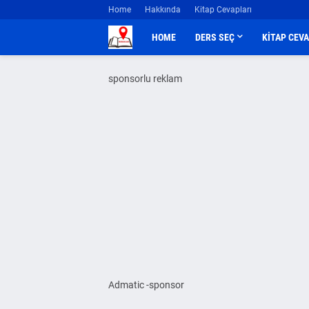
Home
Hakkında
Kitap Cevapları
HOME
DERS SEÇ
KİTAP CEV
sponsorlu reklam
Admatic -sponsor