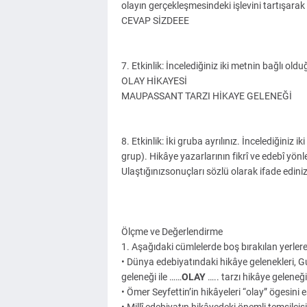
olayın gerçekleşmesindeki işlevini tartışarak b
CEVAP SİZDEEE
7. Etkinlik: İncelediğiniz iki metnin bağlı oldu
OLAY HİKAYESİ
MAUPASSANT TARZI HİKAYE GELENEĞİ
8. Etkinlik: İki gruba ayrılınız. İncelediğiniz ik
grup). Hikâye yazarlarının fikrî ve edebî yön
Ulaştığınızsonuçları sözlü olarak ifade ediniz
Ölçme ve Değerlendirme
1. Aşağıdaki cümlelerde boş bırakılan yerlere
• Dünya edebiyatındaki hikâye gelenekleri,
geleneği ile ……
OLAY
….. tarzı hikâye geleneği
• Ömer Seyfettin’in hikâyeleri “olay” ögesini