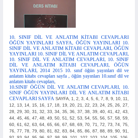
10. SINIF DİL VE ANLATIM KİTABI CEVAPLARI
ÖĞÜN YAYINLARI SAYFA, ÖĞÜN YAYINLARI 10.
SINIF DİL VE ANLATIM KİTABI CEVAPLARI, ÖĞÜN
YAYINLARI 10. SINIF DİL VE ANLATIM CEVAPLARI,
10. SINIF DİL VE ANLATIM CEVAPLARI, 10. SINIF
DİL VE ANLATIM KİTABI CEVAPLARI, ÖĞÜN
YAYINLARI, 2014 2015 10. sınıf öğün yayınları dil ve
anlatım kitabı cevapları sayfa , öğün yayınları 10.sınıf dil ve
anlatım kitabı cevapları,
10.SINIF ÖĞÜN DİL VE ANLATIM CEVAPLARI, 10.
SINIF ÖĞÜN YAYINLARI DİL VE ANLATIM KİTABI
CEVAPLARI SAYFA
SAYFA,
1, 2, 3, 4, 5, 6, 7, 8, 9, 10, 11,
12, 13, 14, 15, 16, 17, 18, 19, 20, 21, 22, 23, 24, 25, 26, 27,
28, 29, 30, 31, 32, 33, 34, 35, 36, 37, 38, 39, 40, 41, 42, 43,
44, 45, 46, 47, 48, 49, 50, 51, 52, 53, 54, 55, 56, 57, 58, 59,
60, 61, 62, 63, 64, 65, 66, 67, 68, 69, 70, 71, 72, 73, 74, 75,
76, 77, 78, 79, 80, 81, 82, 83, 84, 85, 86, 87, 88, 89, 90, 91,
92, 93, 94, 95, 96, 97, 98, 99, 101, 102, 103, 104, 105, 106,