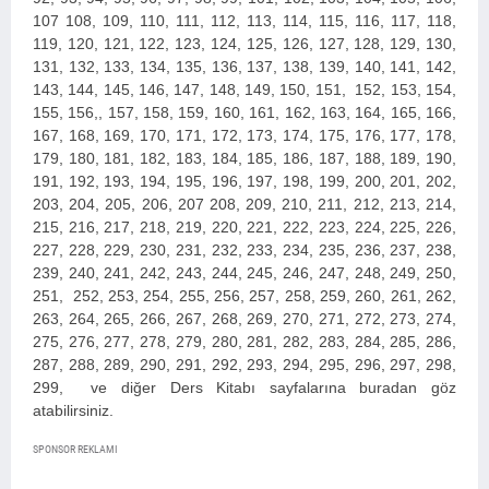
107 108, 109, 110, 111, 112, 113, 114, 115, 116, 117, 118,
119, 120, 121, 122, 123, 124, 125, 126, 127, 128, 129, 130,
131, 132, 133, 134, 135, 136, 137, 138, 139, 140, 141, 142,
143, 144, 145, 146, 147, 148, 149, 150, 151, 152, 153, 154,
155, 156,, 157, 158, 159, 160, 161, 162, 163, 164, 165, 166,
167, 168, 169, 170, 171, 172, 173, 174, 175, 176, 177, 178,
179, 180, 181, 182, 183, 184, 185, 186, 187, 188, 189, 190,
191, 192, 193, 194, 195, 196, 197, 198, 199, 200, 2
01, 202,
203, 204, 205, 206, 207 208, 209, 210, 211, 212, 213, 214,
215, 216, 217, 218, 219, 220, 221, 222, 223, 224, 225, 226,
227, 228, 229, 230, 231, 232, 233, 234, 235, 236, 237, 238,
239, 240, 241, 242, 243, 244, 245, 246, 247, 248, 249, 250,
251, 252, 253, 254, 255, 256, 257, 258, 259, 260, 261, 262,
263, 264, 265, 266, 267, 268, 269, 270, 271, 272, 273, 274,
275, 276, 277, 278, 279, 280, 281, 282, 283, 284, 285, 286,
287, 288, 289, 290, 291, 292, 293, 294, 295, 296, 297, 298,
299,
ve diğer Ders Kitabı sayfalarına buradan göz
atabilirsiniz.
SPONSOR REKLAMI