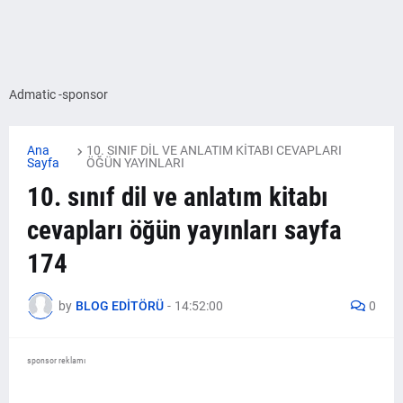
Admatic -sponsor
Ana
10. SINIF DİL VE ANLATIM KİTABI CEVAPLARI
Sayfa
ÖĞÜN YAYINLARI
10. sınıf dil ve anlatım kitabı
cevapları öğün yayınları sayfa
174
by
BLOG EDİTÖRÜ
-
14:52:00
0
sponsor reklamı