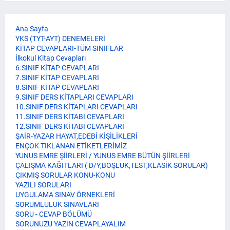
Ana Sayfa
YKS (TYT-AYT) DENEMELERİ
KİTAP CEVAPLARI-TÜM SINIFLAR
İlkokul Kitap Cevapları
6.SINIF KİTAP CEVAPLARI
7.SINIF KİTAP CEVAPLARI
8.SINIF KİTAP CEVAPLARI
9.SINIF DERS KİTAPLARI CEVAPLARI
10.SINIF DERS KİTAPLARI CEVAPLARI
11.SINIF DERS KİTABI CEVAPLARI
12.SINIF DERS KİTABI CEVAPLARI
ŞAİR-YAZAR HAYAT,EDEBİ KİŞİLİKLERİ
ENÇOK TIKLANAN ETİKETLERİMİZ
YUNUS EMRE ŞİİRLERİ / YUNUS EMRE BÜTÜN ŞİİRLERİ
ÇALIŞMA KAĞITLARI ( D/Y,BOŞLUK,TEST,KLASİK SORULAR)
ÇIKMIŞ SORULAR KONU-KONU
YAZILI SORULARI
UYGULAMA SINAV ÖRNEKLERİ
SORUMLULUK SINAVLARI
SORU - CEVAP BÖLÜMÜ
SORUNUZU YAZIN CEVAPLAYALIM