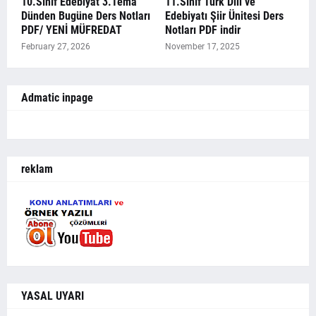
10.Sınıf Edebiyat 3.Tema
11.Sınıf Türk Dili ve
Dünden Bugüne Ders Notları
Edebiyatı Şiir Ünitesi Ders
PDF/ YENİ MÜFREDAT
Notları PDF indir
February 27, 2026
November 17, 2025
Admatic inpage
reklam
YASAL UYARI