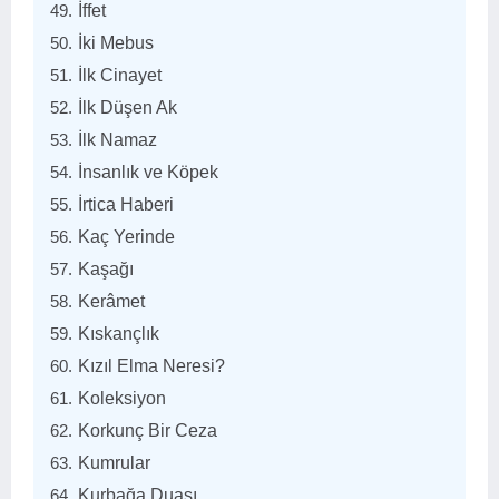
İffet
İki Mebus
İlk Cinayet
İlk Düşen Ak
İlk Namaz
İnsanlık ve Köpek
İrtica Haberi
Kaç Yerinde
Kaşağı
Kerâmet
Kıskançlık
Kızıl Elma Neresi?
Koleksiyon
Korkunç Bir Ceza
Kumrular
Kurbağa Duası