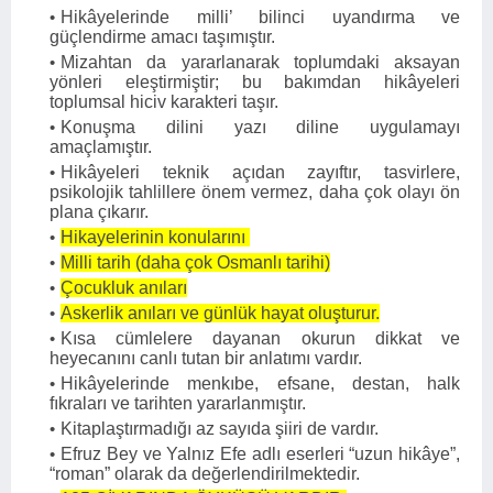
Hikâyelerinde milli’ bilinci uyandırma ve
güçlendirme amacı taşımıştır.
Mizahtan da yararlanarak toplumdaki aksayan
yönleri eleştirmiştir; bu bakımdan hikâyeleri
toplumsal hiciv ka­rakteri taşır.
Konuşma dilini yazı diline uygulamayı
amaçlamıştır.
Hikâyeleri teknik açıdan zayıftır, tasvirlere,
psikolojik tah­lillere önem vermez, daha çok olayı ön
plana çıkarır.
Hikayelerinin konularını
Milli tarih (daha çok Osmanlı tarihi)
Çocukluk anıları
Askerlik anıları ve günlük hayat oluşturur.
Kısa cümlelere dayanan okurun dikkat ve
heyecanını canlı tutan bir anlatımı vardır.
Hikâyelerinde menkıbe, efsane, destan, halk
fıkraları ve tarihten yararlanmıştır.
Kitaplaştırmadığı az sayıda şiiri de vardır.
Efruz Bey ve Yalnız Efe adlı eserleri “uzun hikâye”,
“roman” olarak da değerlendirilmektedir.