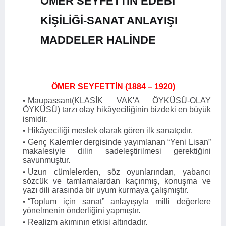
ÖMER SEYFETTİN EDEBİ
KİŞİLİĞİ-SANAT ANLAYIŞI
MADDELER HALİNDE
ÖMER SEYFETTİN (1884 – 1920)
Maupassant(KLASİK VAK'A ÖYKÜSÜ-OLAY
ÖYKÜSÜ) tarzı olay hikâyeciliğinin bizdeki en büyük
ismidir.
Hikâyeciliği meslek olarak gören ilk sanatçıdır.
Genç Kalemler dergisinde yayımlanan “Yeni Lisan”
maka­lesiyle dilin sadeleştirilmesi gerektiğini
savunmuştur.
Uzun cümlelerden, söz oyunlarından, yabancı
sözcük ve tamlamalardan kaçınmış, konuşma ve
yazı dili arasında bir uyum kurmaya çalışmıştır.
“Toplum için sanat” anlayışıyla milli değerlere
yönelmenin önderliğini yapmıştır.
Realizm akımının etkisi altındadır.