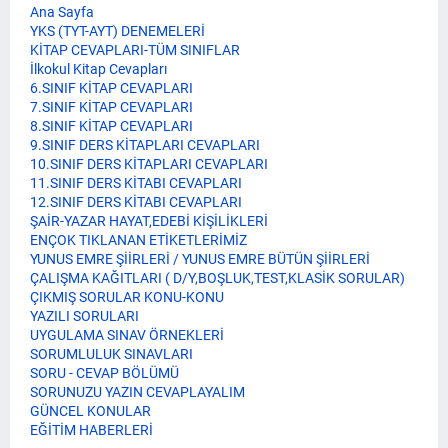
Ana Sayfa
YKS (TYT-AYT) DENEMELERİ
KİTAP CEVAPLARI-TÜM SINIFLAR
İlkokul Kitap Cevapları
6.SINIF KİTAP CEVAPLARI
7.SINIF KİTAP CEVAPLARI
8.SINIF KİTAP CEVAPLARI
9.SINIF DERS KİTAPLARI CEVAPLARI
10.SINIF DERS KİTAPLARI CEVAPLARI
11.SINIF DERS KİTABI CEVAPLARI
12.SINIF DERS KİTABI CEVAPLARI
ŞAİR-YAZAR HAYAT,EDEBİ KİŞİLİKLERİ
ENÇOK TIKLANAN ETİKETLERİMİZ
YUNUS EMRE ŞİİRLERİ / YUNUS EMRE BÜTÜN ŞİİRLERİ
ÇALIŞMA KAĞITLARI ( D/Y,BOŞLUK,TEST,KLASİK SORULAR)
ÇIKMIŞ SORULAR KONU-KONU
YAZILI SORULARI
UYGULAMA SINAV ÖRNEKLERİ
SORUMLULUK SINAVLARI
SORU - CEVAP BÖLÜMÜ
SORUNUZU YAZIN CEVAPLAYALIM
GÜNCEL KONULAR
EĞİTİM HABERLERİ