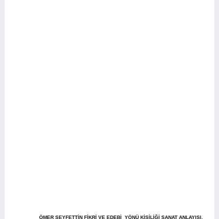
ÖMER SEYFETTİN FİKRİ VE EDEBİ YÖNÜ KİŞİLİĞİ SANAT ANLAYIŞI,